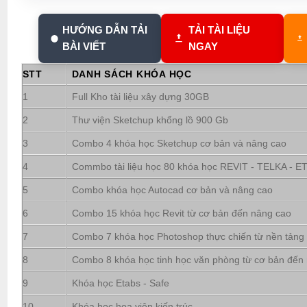
HƯỚNG DẪN TẢI
TẢI TÀI LIỆU
BÀI VIẾT
NGAY
STT
DANH SÁCH KHÓA HỌC
1
Full Kho tài liệu xây dựng 30GB
2
Thư viện Sketchup khổng lồ 900 Gb
3
Combo 4 khóa học Sketchup cơ bản và nâng cao
4
Commbo tài liệu học 80 khóa học REVIT - TELKA - ETA
5
Combo khóa học Autocad cơ bản và nâng cao
6
Combo 15 khóa học Revit từ cơ bản đến nâng cao
7
Combo 7 khóa học Photoshop thực chiến từ nền tảng
8
Combo 8 khóa học tinh học văn phòng từ cơ bản đến
9
Khóa học Etabs - Safe
10
Khóa học họa viên kiến trúc