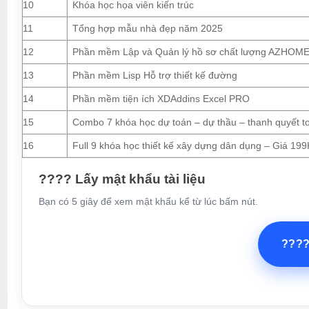
10
Khóa học họa viên kiến trúc
11
Tổng hợp mẫu nhà đẹp năm 2025
12
Phần mềm Lập và Quản lý hồ sơ chất lượng AZHOM
13
Phần mềm Lisp Hỗ trợ thiết kế đường
14
Phần mềm tiện ích XDAddins Excel PRO
15
Combo 7 khóa học dự toán – dự thầu – thanh quyết t
16
Full 9 khóa học thiết kế xây dựng dân dụng – Giá 199
???? Lấy mật khẩu tài liệu
Bạn có 5 giây để xem mật khẩu kể từ lúc bấm nút.
???