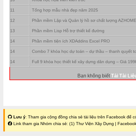
11
Tổng hợp mẫu nhà đẹp năm 2025
12
Phần mềm Lập và Quản lý hồ sơ chất lượng AZHOM
13
Phần mềm Lisp Hỗ trợ thiết kế đường
14
Phần mềm tiện ích XDAddins Excel PRO
14
Combo 7 khóa học dự toán – dự thầu – thanh quyết t
14
Full 9 khóa học thiết kế xây dựng dân dụng – Giá 199
Bạn không biết
Tải Tài Liệ
Lưu ý
: Tham gia cộng đồng chia sẻ tài liệu trên Facebook để có
Link tham gia Nhóm chia sẻ:
(1) Thư Viện Xây Dựng | Faceboo