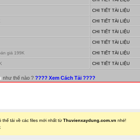
CHI TIẾT TÀI LIỆU
E
CHI TIẾT TÀI LIỆU
CHI TIẾT TÀI LIỆU
CHI TIẾT TÀI LIỆU
oán giá 199K
CHI TIẾT TÀI LIỆU
K
CHI TIẾT TÀI LIỆU
u
như thế nào ?
???? Xem Cách Tải ????
 thể tải về các files mới nhất từ
Thuvienxaydung.com.vn
nhé!
k