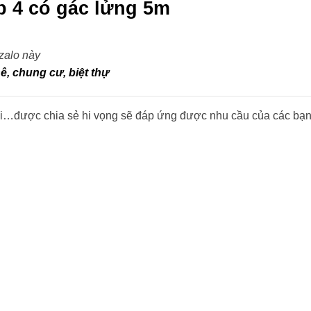
ấp 4 có gác lửng 5m
 zalo này
ê, chung cư, biệt thự
thái…được chia sẻ hi vọng sẽ đáp ứng được nhu cầu của các b