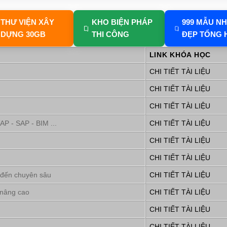
THƯ VIỆN XÂY
KHO BIỆN PHÁP
999 MẪU N
DỰNG 30GB
THI CÔNG
ĐẸP TỔNG 
LINK KHÓA HỌC
CHI TIẾT TÀI LIỆU
CHI TIẾT TÀI LIỆU
CHI TIẾT TÀI LIỆU
P - SAP - BIM ...
CHI TIẾT TÀI LIỆU
CHI TIẾT TÀI LIỆU
CHI TIẾT TÀI LIỆU
 đến chuyên sâu
CHI TIẾT TÀI LIỆU
 nâng cao
CHI TIẾT TÀI LIỆU
CHI TIẾT TÀI LIỆU
CHI TIẾT TÀI LIỆU