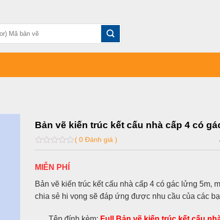
Bản vẽ kiến trúc kết cấu nhà cấp 4 có g
( 0 Đánh giá )
0
out
of
MIỄN PHÍ
5
Bản vẽ kiến trúc kết cấu nhà cấp 4 có gác lửng 5m,
chia sẻ hi vọng sẽ đáp ứng được nhu cầu của các 
Tệp đính kèm:
Full Bản vẽ kiến trúc kết cấu nhà