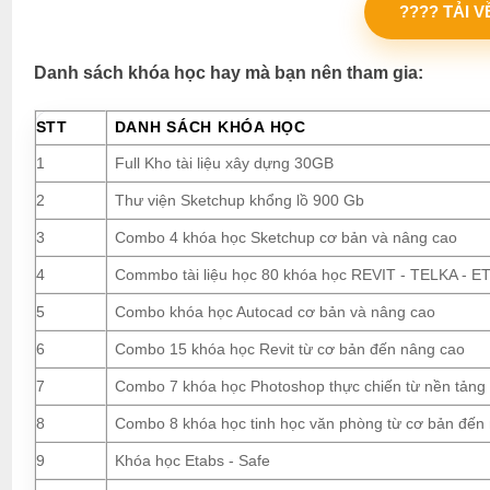
???? TẢI 
Danh sách khóa học hay mà bạn nên tham gia:
STT
DANH SÁCH KHÓA HỌC
1
Full Kho tài liệu xây dựng 30GB
2
Thư viện Sketchup khổng lồ 900 Gb
3
Combo 4 khóa học Sketchup cơ bản và nâng cao
4
Commbo tài liệu học 80 khóa học REVIT - TELKA - ETA
5
Combo khóa học Autocad cơ bản và nâng cao
6
Combo 15 khóa học Revit từ cơ bản đến nâng cao
7
Combo 7 khóa học Photoshop thực chiến từ nền tảng
8
Combo 8 khóa học tinh học văn phòng từ cơ bản đến
9
Khóa học Etabs - Safe