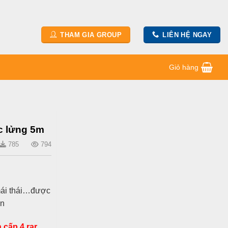
THAM GIA GROUP
LIÊN HỆ NGAY
Giỏ hàng
ác lửng 5m
785
794
 mái thái…được
bạn
 cấp 4.rar