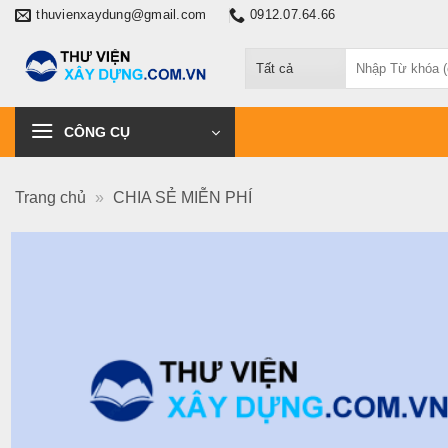
Chuyển
thuvienxaydung@gmail.com
0912.07.64.66
đến
Tìm
nội
kiếm:
dung
CÔNG CỤ
Trang chủ
»
CHIA SẺ MIỄN PHÍ