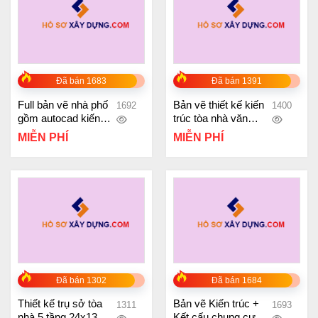
Đã bán 1683
Đã bán 1391
Full bản vẽ nhà phố
Bản vẽ thiết kế kiến
1692
1400
gồm autocad kiến
trúc tòa nhà văn
trúc, kết cấu, điện
phòng 15 tầng 2 hầm
MIỄN PHÍ
MIỄN PHÍ
nước và dựng 3d
25x28m
sketchup đẹp dùng
tham khảo và thi
công
Đã bán 1302
Đã bán 1684
Thiết kế trụ sở tòa
Bản vẽ Kiến trúc +
1311
1693
nhà 5 tầng 24x13m
Kết cấu chung cư