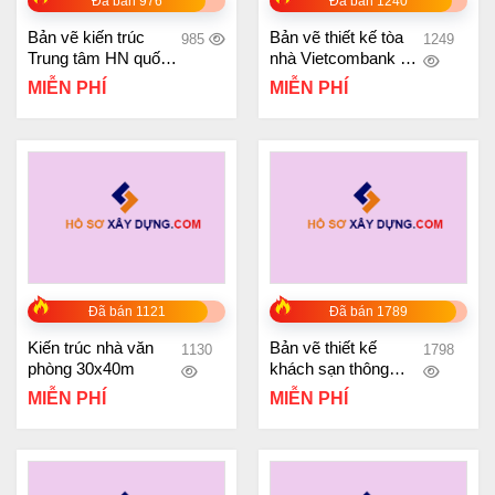
Đã bán 976
Đã bán 1240
Bản vẽ kiến trúc
Bản vẽ thiết kế tòa
985
1249
Trung tâm HN quốc
nhà Vietcombank 9
gia
tầng
MIỄN PHÍ
MIỄN PHÍ
Đã bán 1121
Đã bán 1789
Kiến trúc nhà văn
Bản vẽ thiết kế
1130
1798
phòng 30x40m
khách sạn thông
minh 10 tầng nổi 1
MIỄN PHÍ
MIỄN PHÍ
hầm 19.5x23m