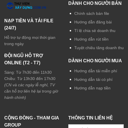
DÀNH CHO NGƯỜI BÁN
Chính sách bán file
NẠP TIỀN VÀ TẢI FILE
Hướng dẫn đăng bài
(24/7)
Tỉ lệ chia sẻ doanh thu
Hỗ trợ tự động mọi thời gian
Hướng dẫn rút tiền
trong ngày
Tuyệt chiêu tăng doanh thu
ĐỘI NGŨ HỖ TRỢ
DÀNH CHO NGƯỜI MUA
ONLINE (T2 - T7)
Hướng dẫn tải miễn phí
Sáng: Từ 7h30 đến 11h30
Chiều: Từ 13h30 đến 17h30
Hướng dẫn tải có phí
(CN và các ngày lễ nghỉ, TV
Hướng dẫn nạp tiền
cần hỗ trợ liên hệ lại trong giờ
hành chính)
CỘNG ĐỒNG - THAM GIA
THÔNG TIN LIÊN HỆ
GROUP