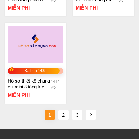
model sketchup
cao tầng H1-09
MIỄN PHÍ
MIỄN PHÍ
Đã bán 1435
Hồ sơ thiết kế chung
1444
cư mini 8 tầng kích
thước 9x15m
MIỄN PHÍ
1
2
3