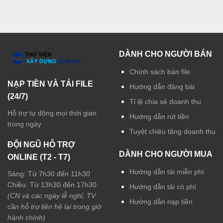
DÀNH CHO NGƯỜI BÁN
Chính sách bán file
NẠP TIỀN VÀ TẢI FILE
Hướng dẫn đăng bài
(24/7)
Tỉ lệ chia sẻ doanh thu
Hỗ trợ tự động mọi thời gian
Hướng dẫn rút tiền
trong ngày
Tuyệt chiêu tăng doanh thu
ĐỘI NGŨ HỖ TRỢ
DÀNH CHO NGƯỜI MUA
ONLINE (T2 - T7)
Hướng dẫn tải miễn phí
Sáng: Từ 7h30 đến 11h30
Chiều: Từ 13h30 đến 17h30
Hướng dẫn tải có phí
(CN và các ngày lễ nghỉ, TV
Hướng dẫn nạp tiền
cần hỗ trợ liên hệ lại trong giờ
hành chính)