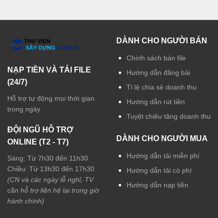
DÀNH CHO NGƯỜI BÁN
Chính sách bán file
NẠP TIỀN VÀ TẢI FILE
Hướng dẫn đăng bài
(24/7)
Tỉ lệ chia sẻ doanh thu
Hỗ trợ tự động mọi thời gian
Hướng dẫn rút tiền
trong ngày
Tuyệt chiêu tăng doanh thu
ĐỘI NGŨ HỖ TRỢ
DÀNH CHO NGƯỜI MUA
ONLINE (T2 - T7)
Hướng dẫn tải miễn phí
Sáng: Từ 7h30 đến 11h30
Chiều: Từ 13h30 đến 17h30
Hướng dẫn tải có phí
(CN và các ngày lễ nghỉ, TV
Hướng dẫn nạp tiền
cần hỗ trợ liên hệ lại trong giờ
hành chính)