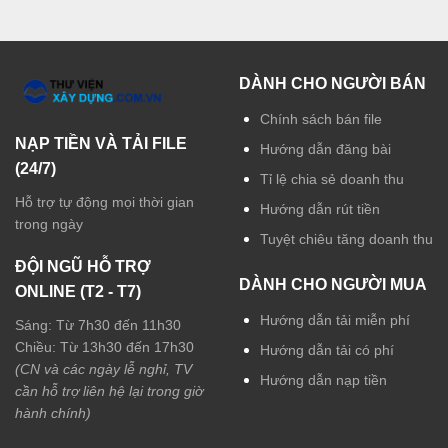
DÀNH CHO NGƯỜI BÁN
Chính sách bán file
NẠP TIỀN VÀ TẢI FILE
Hướng dẫn đăng bài
(24/7)
Tỉ lệ chia sẻ doanh thu
Hỗ trợ tự động mọi thời gian
Hướng dẫn rút tiền
trong ngày
Tuyệt chiêu tăng doanh thu
ĐỘI NGŨ HỖ TRỢ
DÀNH CHO NGƯỜI MUA
ONLINE (T2 - T7)
Hướng dẫn tải miễn phí
Sáng: Từ 7h30 đến 11h30
Chiều: Từ 13h30 đến 17h30
Hướng dẫn tải có phí
(CN và các ngày lễ nghỉ, TV
Hướng dẫn nạp tiền
cần hỗ trợ liên hệ lại trong giờ
hành chính)