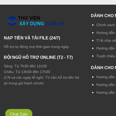
DÀNH CHO 
Chính sách 
Hướng dẫn 
NẠP TIỀN VÀ TẢI FILE (24/7)
Tỉ lệ chia s
Hỗ trợ tự động mọi thời gian trong ngày
Hướng dẫn r
Tuyệt chiêu
ĐỘI NGŨ HỖ TRỢ ONLINE (T2 - T7)
Sáng: Từ 7h30 đến 11h30
DÀNH CHO 
Chiều: Từ 13h30 đến 17h30
Hướng dẫn t
(CN và các ngày lễ nghỉ, TV cần hỗ trợ liên hệ
lại trong giờ hành chính)
Hướng dẫn t
Hướng dẫn 
Chat Zalo