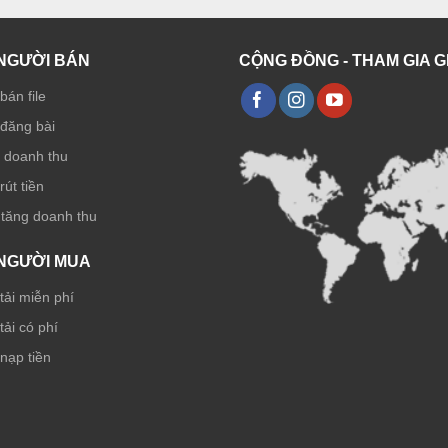
NGƯỜI BÁN
CỘNG ĐỒNG - THAM GIA 
bán file
đăng bài
ẻ doanh thu
út tiền
 tăng doanh thu
NGƯỜI MUA
ải miễn phí
ải có phí
nạp tiền