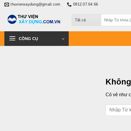
Chuyển
thuvienxaydung@gmail.com
0912.07.64.66
đến
Tìm
nội
kiếm:
dung
CÔNG CỤ
Không
Có vẻ như ch