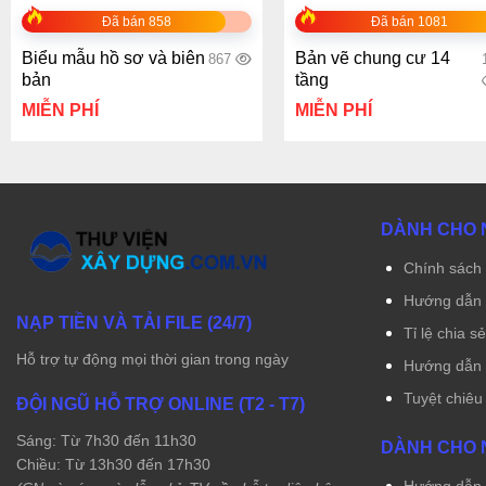
Đã bán 858
Đã bán 1081
Biểu mẫu hồ sơ và biên
Bản vẽ chung cư 14
867
bản
tầng
MIỄN PHÍ
MIỄN PHÍ
DÀNH CHO 
Chính sách 
Hướng dẫn 
NẠP TIỀN VÀ TẢI FILE (24/7)
Tỉ lệ chia s
Hỗ trợ tự động mọi thời gian trong ngày
Hướng dẫn r
Tuyệt chiêu
ĐỘI NGŨ HỖ TRỢ ONLINE (T2 - T7)
Sáng: Từ 7h30 đến 11h30
DÀNH CHO 
Chiều: Từ 13h30 đến 17h30
Hướng dẫn t