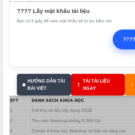
???? Lấy mật khẩu tài liệu
Bạn có 5 giây để xem mật khẩu kể từ lúc bấm nút.
???
HƯỚNG DẪN TẢI
TẢI TÀI LIỆU
BÀI VIẾT
NGAY
STT
DANH SÁCH KHÓA HỌC
1
Full Kho tài liệu xây dựng 30GB
2
Thư viện Sketchup khổng lồ 900 Gb
3
Combo 4 khóa học Sketchup cơ bản và nâng cao