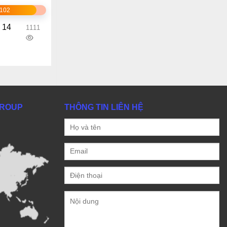
1102
 14
1111
GROUP
THÔNG TIN LIÊN HỆ