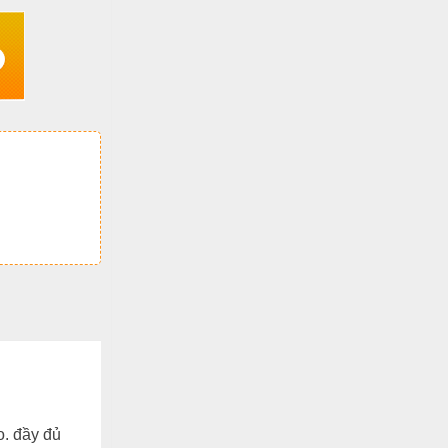
o. đầy đủ