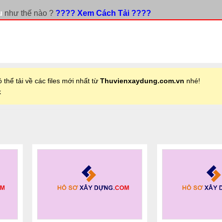
u
như thế nào ?
???? Xem Cách Tải ????
 thể tải về các files mới nhất từ
Thuvienxaydung.com.vn
nhé!
k
+
+