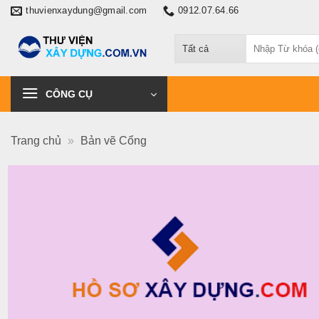
Chuyển
thuvienxaydung@gmail.com
0912.07.64.66
đến
Tìm
nội
kiếm:
dung
CÔNG CỤ
Trang chủ
»
Bản vẽ Cổng