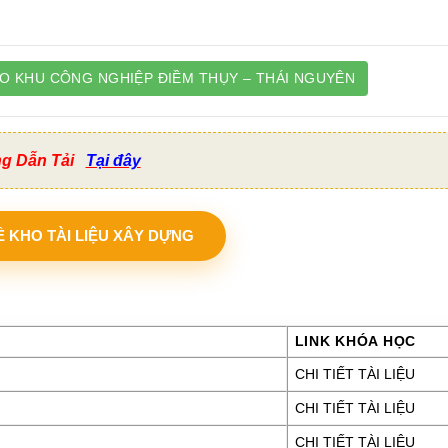
ÀO KHU CÔNG NGHIỆP ĐIỀM THỤY – THÁI NGUYÊN
ng Dẫn Tải
Tại đây
VỀ KHO TÀI LIỆU XÂY DỰNG
LINK KHÓA HỌC
CHI TIẾT TÀI LIỆU
CHI TIẾT TÀI LIỆU
CHI TIẾT TÀI LIỆU