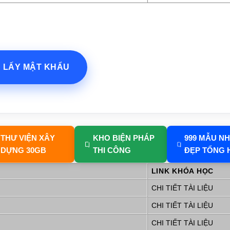
? LẤY MẬT KHẨU
THƯ VIỆN XÂY
KHO BIỆN PHÁP
999 MẪU N
DỰNG 30GB
THI CÔNG
ĐẸP TỔNG 
LINK KHÓA HỌC
CHI TIẾT TÀI LIỆU
CHI TIẾT TÀI LIỆU
CHI TIẾT TÀI LIỆU