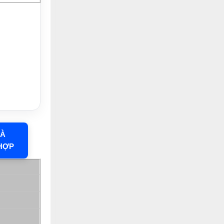
HÀ
HỢP