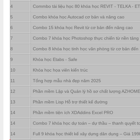
4
Commbo tài liệu học 80 khóa học REVIT - TELKA - ETA
5
Combo khóa học Autocad cơ bản và nâng cao
6
Combo 15 khóa học Revit từ cơ bản đến nâng cao
7
Combo 7 khóa học Photoshop thực chiến từ nền tảng
8
Combo 8 khóa học tinh học văn phòng từ cơ bản đến
9
Khóa học Etabs - Safe
10
Khóa học họa viên kiến trúc
11
Tổng hợp mẫu nhà đẹp năm 2025
12
Phần mềm Lập và Quản lý hồ sơ chất lượng AZHOM
13
Phần mềm Lisp Hỗ trợ thiết kế đường
14
Phần mềm tiện ích XDAddins Excel PRO
14
Combo 7 khóa học dự toán – dự thầu – thanh quyết t
14
Full 9 khóa học thiết kế xây dựng dân dụng – Giá 199