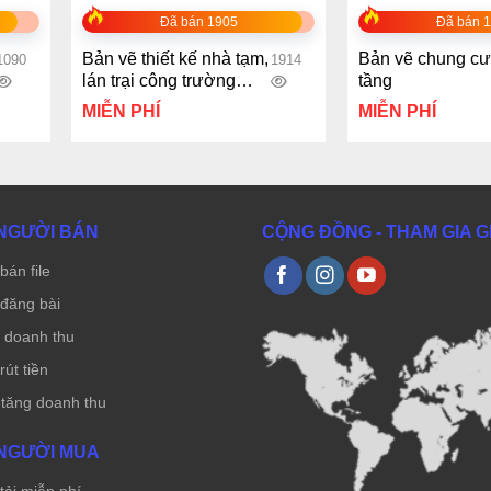
Đã bán 1905
Đã bán 
Bản vẽ thiết kế nhà tạm,
Bản vẽ chung cư
1090
1914
lán trại công trường
tầng
cùng dự toán
MIỄN PHÍ
MIỄN PHÍ
NGƯỜI BÁN
CỘNG ĐỒNG - THAM GIA 
bán file
đăng bài
ẻ doanh thu
út tiền
 tăng doanh thu
NGƯỜI MUA
ải miễn phí