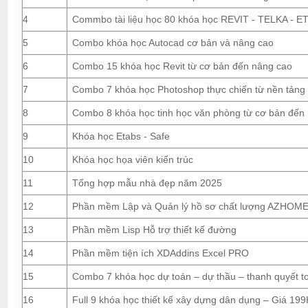
4
Commbo tài liệu học 80 khóa học REVIT - TELKA - ETA
5
Combo khóa học Autocad cơ bản và nâng cao
6
Combo 15 khóa học Revit từ cơ bản đến nâng cao
7
Combo 7 khóa học Photoshop thực chiến từ nền tảng
8
Combo 8 khóa học tinh học văn phòng từ cơ bản đến
9
Khóa học Etabs - Safe
10
Khóa học họa viên kiến trúc
11
Tổng hợp mẫu nhà đẹp năm 2025
12
Phần mềm Lập và Quản lý hồ sơ chất lượng AZHOM
13
Phần mềm Lisp Hỗ trợ thiết kế đường
14
Phần mềm tiện ích XDAddins Excel PRO
15
Combo 7 khóa học dự toán – dự thầu – thanh quyết t
16
Full 9 khóa học thiết kế xây dựng dân dụng – Giá 199