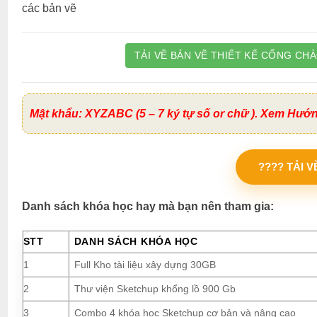
các bản vẽ
TẢI VỀ BẢN VẼ THIẾT KẾ CỔNG CH
Mật khẩu: XYZABC (5 – 7 ký tự số or chữ ). Xem Hướ
???? TẢI 
Danh sách khóa học hay mà bạn nên tham gia:
STT
DANH SÁCH KHÓA HỌC
1
Full Kho tài liệu xây dựng 30GB
2
Thư viện Sketchup khổng lồ 900 Gb
3
Combo 4 khóa học Sketchup cơ bản và nâng cao