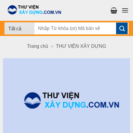
Chuyển
đến
nội
dung
Tìm
kiếm:
Trang chủ
»
THƯ VIỆN XÂY DỰNG