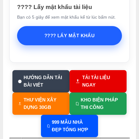
???? Lấy mật khẩu tài liệu
Bạn có 5 giây để xem mật khẩu kể từ lúc bấm nút.
???? LẤY MẬT KHẨU
HƯỚNG DẪN TẢI
TẢI TÀI LIỆU
BÀI VIẾT
NGAY
THƯ VIỆN XÂY
KHO BIỆN PHÁP
DỰNG 30GB
THI CÔNG
999 MẪU NHÀ
ĐẸP TỔNG HỢP