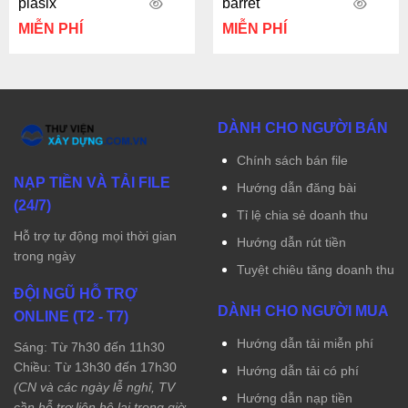
plasix
barret
MIỄN PHÍ
MIỄN PHÍ
DÀNH CHO NGƯỜI BÁN
Chính sách bán file
NẠP TIỀN VÀ TẢI FILE
Hướng dẫn đăng bài
(24/7)
Tỉ lệ chia sẻ doanh thu
Hỗ trợ tự động mọi thời gian
Hướng dẫn rút tiền
trong ngày
Tuyệt chiêu tăng doanh thu
ĐỘI NGŨ HỖ TRỢ
DÀNH CHO NGƯỜI MUA
ONLINE (T2 - T7)
Hướng dẫn tải miễn phí
Sáng: Từ 7h30 đến 11h30
Chiều: Từ 13h30 đến 17h30
Hướng dẫn tải có phí
(CN và các ngày lễ nghỉ, TV
Hướng dẫn nạp tiền
cần hỗ trợ liên hệ lại trong giờ