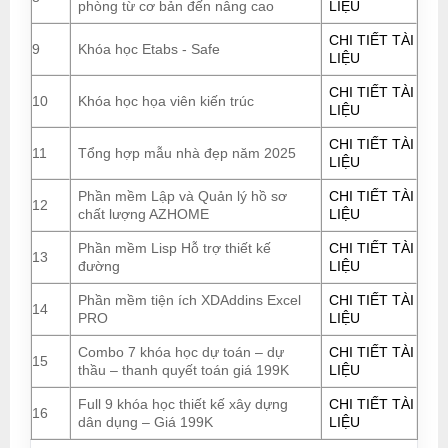
phòng từ cơ bản đến nâng cao
LIỆU
CHI TIẾT TÀI
9
Khóa học Etabs - Safe
LIỆU
CHI TIẾT TÀI
10
Khóa học họa viên kiến trúc
LIỆU
CHI TIẾT TÀI
11
Tổng hợp mẫu nhà đẹp năm 2025
LIỆU
Phần mềm Lập và Quản lý hồ sơ
CHI TIẾT TÀI
12
chất lượng AZHOME
LIỆU
Phần mềm Lisp Hỗ trợ thiết kế
CHI TIẾT TÀI
13
đường
LIỆU
Phần mềm tiện ích XDAddins Excel
CHI TIẾT TÀI
14
PRO
LIỆU
Combo 7 khóa học dự toán – dự
CHI TIẾT TÀI
15
thầu – thanh quyết toán giá 199K
LIỆU
Full 9 khóa học thiết kế xây dựng
CHI TIẾT TÀI
16
dân dụng – Giá 199K
LIỆU