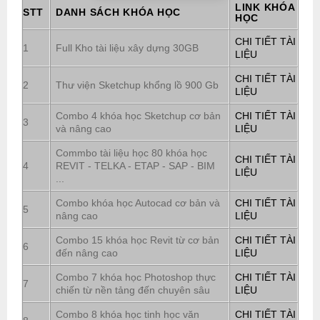
LINK KHÓA
STT
DANH SÁCH KHÓA HỌC
HỌC
CHI TIẾT TÀI
1
Full Kho tài liệu xây dựng 30GB
LIỆU
CHI TIẾT TÀI
2
Thư viện Sketchup khổng lồ 900 Gb
LIỆU
Combo 4 khóa học Sketchup cơ bản
CHI TIẾT TÀI
3
và nâng cao
LIỆU
Commbo tài liệu học 80 khóa học
CHI TIẾT TÀI
4
REVIT - TELKA - ETAP - SAP - BIM
LIỆU
...
Combo khóa học Autocad cơ bản và
CHI TIẾT TÀI
5
nâng cao
LIỆU
Combo 15 khóa học Revit từ cơ bản
CHI TIẾT TÀI
6
đến nâng cao
LIỆU
Combo 7 khóa học Photoshop thực
CHI TIẾT TÀI
7
chiến từ nền tảng đến chuyên sâu
LIỆU
Combo 8 khóa học tinh học văn
CHI TIẾT TÀI