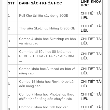
LINK KHÓA
STT
DANH SÁCH KHÓA HỌC
HỌC
CHI TIẾT TÀI
1
Full Kho tài liệu xây dựng 30GB
LIỆU
CHI TIẾT TÀI
2
Thư viện Sketchup khổng lồ 900 Gb
LIỆU
Combo 4 khóa học Sketchup cơ bản
CHI TIẾT TÀI
3
và nâng cao
LIỆU
Commbo tài liệu học 80 khóa học
CHI TIẾT TÀI
4
REVIT - TELKA - ETAP - SAP - BIM
LIỆU
...
Combo khóa học Autocad cơ bản và
CHI TIẾT TÀI
5
nâng cao
LIỆU
Combo 15 khóa học Revit từ cơ bản
CHI TIẾT TÀI
6
đến nâng cao
LIỆU
Combo 7 khóa học Photoshop thực
CHI TIẾT TÀI
7
chiến từ nền tảng đến chuyên sâu
LIỆU
Combo 8 khóa học tinh học văn
CHI TIẾT TÀI
8