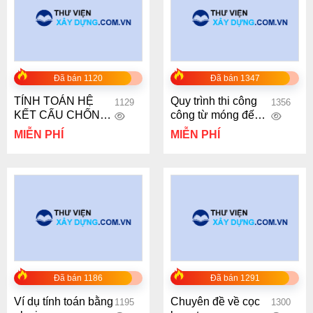
Đã bán 1120
Đã bán 1347
TÍNH TOÁN HỆ
Quy trình thi công
1129
1356
KẾT CẤU CHỐNG
công từ móng đến
ĐỠ TƯỜNG VÂY
hoàn thiện
MIỄN PHÍ
MIỄN PHÍ
TRONG THI CÔNG
TẦNG HẦM THEO
PHƯƠNG PHÁP
HỖN HỢP
Đã bán 1186
Đã bán 1291
Ví dụ tính toán bằng
Chuyên đề về cọc
1195
1300