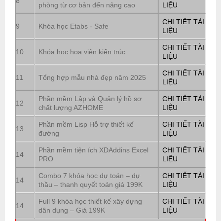
8
phòng từ cơ bản đến nâng cao
LIỆU
CHI TIẾT TÀI
9
Khóa học Etabs - Safe
LIỆU
CHI TIẾT TÀI
10
Khóa học họa viên kiến trúc
LIỆU
CHI TIẾT TÀI
11
Tổng hợp mẫu nhà đẹp năm 2025
LIỆU
Phần mềm Lập và Quản lý hồ sơ
CHI TIẾT TÀI
12
chất lượng AZHOME
LIỆU
Phần mềm Lisp Hỗ trợ thiết kế
CHI TIẾT TÀI
13
đường
LIỆU
Phần mềm tiện ích XDAddins Excel
CHI TIẾT TÀI
14
PRO
LIỆU
Combo 7 khóa học dự toán – dự
CHI TIẾT TÀI
14
thầu – thanh quyết toán giá 199K
LIỆU
Full 9 khóa học thiết kế xây dựng
CHI TIẾT TÀI
14
dân dụng – Giá 199K
LIỆU