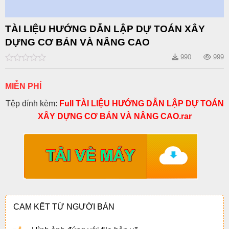
TÀI LIỆU HƯỚNG DẪN LẬP DỰ TOÁN XÂY
DỰNG CƠ BẢN VÀ NÂNG CAO
990
999
0
out
of
MIỄN PHÍ
5
Tệp đính kèm:
Full TÀI LIỆU HƯỚNG DẪN LẬP DỰ TOÁN
XÂY DỰNG CƠ BẢN VÀ NÂNG CAO.rar
CAM KẾT TỪ NGƯỜI BÁN