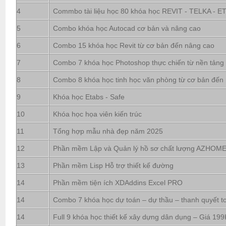
4
Commbo tài liệu học 80 khóa học REVIT - TELKA - ETA
5
Combo khóa học Autocad cơ bản và nâng cao
6
Combo 15 khóa học Revit từ cơ bản đến nâng cao
7
Combo 7 khóa học Photoshop thực chiến từ nền tảng
8
Combo 8 khóa học tinh học văn phòng từ cơ bản đến
9
Khóa học Etabs - Safe
10
Khóa học họa viên kiến trúc
11
Tổng hợp mẫu nhà đẹp năm 2025
12
Phần mềm Lập và Quản lý hồ sơ chất lượng AZHOM
13
Phần mềm Lisp Hỗ trợ thiết kế đường
14
Phần mềm tiện ích XDAddins Excel PRO
14
Combo 7 khóa học dự toán – dự thầu – thanh quyết t
14
Full 9 khóa học thiết kế xây dựng dân dụng – Giá 199