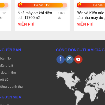
Đã bán 1151
Đã bán 
Nhà máy cơ khí diện
Bản vẽ Kiến trúc
1312
1160
tích 11700m2
cấu nhà máy dư
phẩm 10.000 m2
MIỄN PHÍ
MIỄN PHÍ
NGƯỜI BÁN
CỘNG ĐỒNG - THAM GIA 
bán file
đăng bài
ẻ doanh thu
út tiền
 tăng doanh thu
NGƯỜI MUA