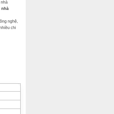
 nhà
n
nhà
công nghệ,
nhiều chi