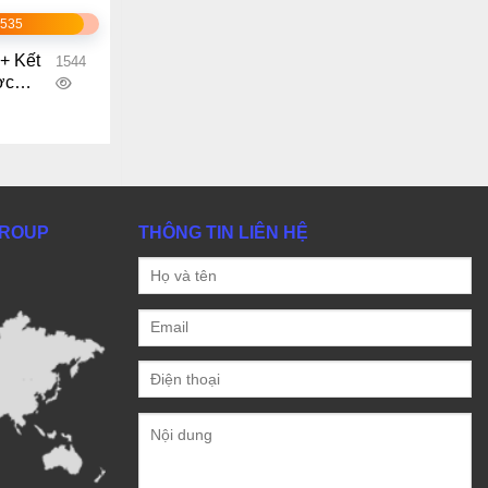
1535
 + Kết
1544
ợc
GROUP
THÔNG TIN LIÊN HỆ