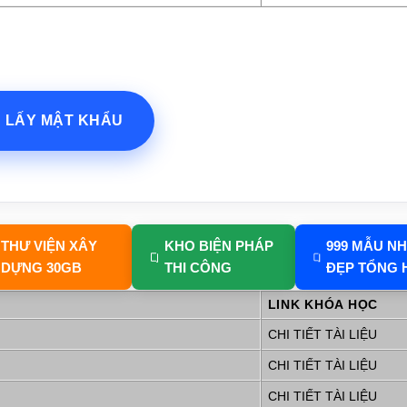
? LẤY MẬT KHẨU
THƯ VIỆN XÂY
KHO BIỆN PHÁP
999 MẪU N
DỰNG 30GB
THI CÔNG
ĐẸP TỔNG 
LINK KHÓA HỌC
CHI TIẾT TÀI LIỆU
CHI TIẾT TÀI LIỆU
CHI TIẾT TÀI LIỆU