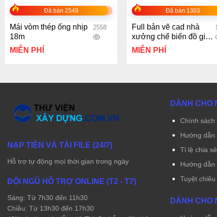
Đã bán 2549
Đã bán 1303
Mái vòm thép ống nhịp
Full bản vẽ cad nhà
2558
18m
xưởng chế biến đồ gia
dụng kích thước
MIỄN PHÍ
MIỄN PHÍ
80x168m
DÀNH CHO 
Chính sách 
Hướng dẫn 
NẠP TIỀN VÀ TẢI FILE (24/7)
Tỉ lệ chia s
Hỗ trợ tự động mọi thời gian trong ngày
Hướng dẫn r
Tuyệt chiêu
ĐỘI NGŨ HỖ TRỢ ONLINE (T2 - T7)
Sáng: Từ 7h30 đến 11h30
DÀNH CHO 
Chiều: Từ 13h30 đến 17h30