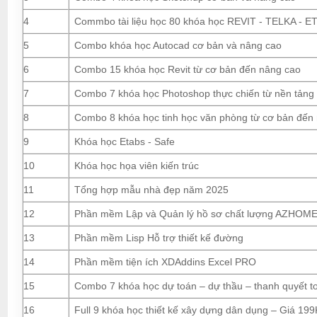
4
Commbo tài liệu học 80 khóa học REVIT - TELKA - ETA
5
Combo khóa học Autocad cơ bản và nâng cao
6
Combo 15 khóa học Revit từ cơ bản đến nâng cao
7
Combo 7 khóa học Photoshop thực chiến từ nền tảng
8
Combo 8 khóa học tinh học văn phòng từ cơ bản đến
9
Khóa học Etabs - Safe
10
Khóa học họa viên kiến trúc
11
Tổng hợp mẫu nhà đẹp năm 2025
12
Phần mềm Lập và Quản lý hồ sơ chất lượng AZHOM
13
Phần mềm Lisp Hỗ trợ thiết kế đường
14
Phần mềm tiện ích XDAddins Excel PRO
15
Combo 7 khóa học dự toán – dự thầu – thanh quyết t
16
Full 9 khóa học thiết kế xây dựng dân dụng – Giá 199