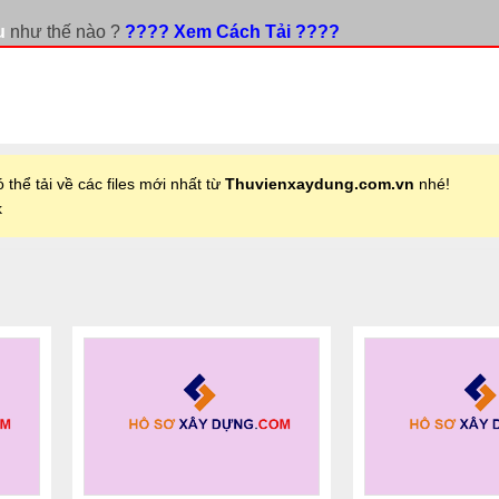
u
như thế nào ?
???? Xem Cách Tải ????
 thể tải về các files mới nhất từ
Thuvienxaydung.com.vn
nhé!
k
+
+