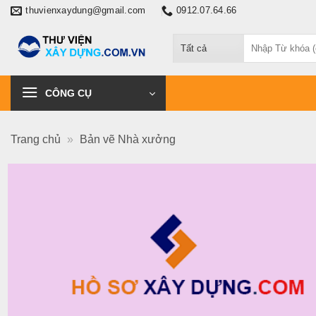
Chuyển
thuvienxaydung@gmail.com
0912.07.64.66
đến
Tìm
nội
kiếm:
dung
CÔNG CỤ
Trang chủ
»
Bản vẽ Nhà xưởng