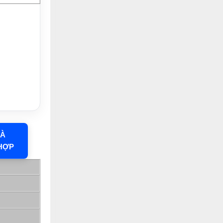
HÀ
HỢP