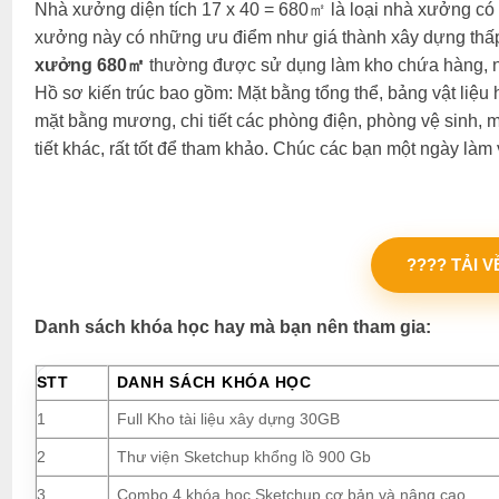
Nhà xưởng diện tích 17 x 40 = 680㎡ là loại nhà xưởng có diê
xưởng này có những ưu điểm như giá thành xây dựng t
xưởng 680㎡
thường được sử dụng làm kho chứa hàng, nơ
Hồ sơ kiến trúc bao gồm: Mặt bằng tổng thể, bảng vật liệu 
mặt bằng mương, chi tiết các phòng điện, phòng vệ sinh, m
tiết khác, rất tốt để tham khảo. Chúc các bạn một ngày làm 
???? TẢI 
Danh sách khóa học hay mà bạn nên tham gia:
STT
DANH SÁCH KHÓA HỌC
1
Full Kho tài liệu xây dựng 30GB
2
Thư viện Sketchup khổng lồ 900 Gb
3
Combo 4 khóa học Sketchup cơ bản và nâng cao