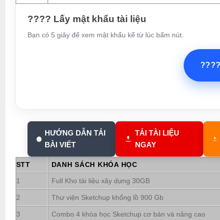
???? Lấy mật khẩu tài liệu
Bạn có 5 giây để xem mật khẩu kể từ lúc bấm nút.
???
HƯỚNG DẪN TẢI
TẢI TÀI LIỆU
BÀI VIẾT
NGAY
STT
DANH SÁCH KHÓA HỌC
1
Full Kho tài liệu xây dựng 30GB
2
Thư viện Sketchup khổng lồ 900 Gb
3
Combo 4 khóa học Sketchup cơ bản và nâng cao