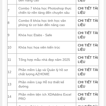
đến nâng cao
LIỆU
Combo 7 khóa học Photoshop thực
CHI TIẾT TÀI
7
chiến từ nền tảng đến chuyên sâu
LIỆU
Combo 8 khóa học tinh học văn
CHI TIẾT TÀI
8
phòng từ cơ bản đến nâng cao
LIỆU
CHI TIẾT TÀI
9
Khóa học Etabs - Safe
LIỆU
CHI TIẾT TÀI
10
Khóa học họa viên kiến trúc
LIỆU
CHI TIẾT TÀI
11
Tổng hợp mẫu nhà đẹp năm 2025
LIỆU
Phần mềm Lập và Quản lý hồ sơ
CHI TIẾT TÀI
12
chất lượng AZHOME
LIỆU
Phần mềm Lisp Hỗ trợ thiết kế
CHI TIẾT TÀI
13
đường
LIỆU
Phần mềm tiện ích XDAddins Excel
CHI TIẾT TÀI
14
PRO
LIỆU