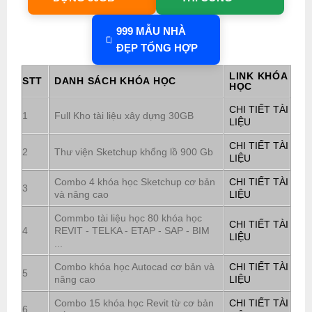
999 MẪU NHÀ
ĐẸP TỔNG HỢP
LINK KHÓA
STT
DANH SÁCH KHÓA HỌC
HỌC
CHI TIẾT TÀI
1
Full Kho tài liệu xây dựng 30GB
LIỆU
CHI TIẾT TÀI
2
Thư viện Sketchup khổng lồ 900 Gb
LIỆU
Combo 4 khóa học Sketchup cơ bản
CHI TIẾT TÀI
3
và nâng cao
LIỆU
Commbo tài liệu học 80 khóa học
CHI TIẾT TÀI
4
REVIT - TELKA - ETAP - SAP - BIM
LIỆU
...
Combo khóa học Autocad cơ bản và
CHI TIẾT TÀI
5
nâng cao
LIỆU
Combo 15 khóa học Revit từ cơ bản
CHI TIẾT TÀI
6