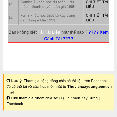
Combo 7 khóa học dự toán – dự
CHI TIẾT TÀI
14
thầu – thanh quyết toán giá 199K
LIỆU
Full 9 khóa học thiết kế xây dựng
CHI TIẾT TÀI
14
dân dụng – Giá 199K
LIỆU
Bạn không biết
Tải Tài Liệu
như thế nào ?
???? Xem
Cách Tải ????
Lưu ý
: Tham gia cộng đồng chia sẻ tài liệu trên Facebook
để có thể tải về các files mới nhất từ
Thuvienxaydung.com.vn
nhé!
Link tham gia Nhóm chia sẻ:
(1) Thư Viện Xây Dựng |
Facebook