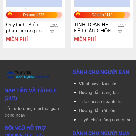
Đã bán 1276
Đã bán 1118
Quy trình- Biện
TÍNH TOÁN HỆ
1285
1127
pháp thi công cọc
KẾT CẤU CHỐNG
tre
ĐỠ TƯỜNG VÂY
MIỄN PHÍ
MIỄN PHÍ
TRONG THI CÔNG
TẦNG HẦM THEO
PHƯƠNG PHÁP
HỖN HỢP
DÀNH CHO NGƯỜI BÁN
Chính sách bán file
NẠP TIỀN VÀ TẢI FILE
Hướng dẫn đăng bài
(24/7)
Tỉ lệ chia sẻ doanh thu
Hỗ trợ tự động mọi thời gian
Hướng dẫn rút tiền
trong ngày
Tuyệt chiêu tăng doanh thu
ĐỘI NGŨ HỖ TRỢ
DÀNH CHO NGƯỜI MUA
ONLINE (T2 - T7)