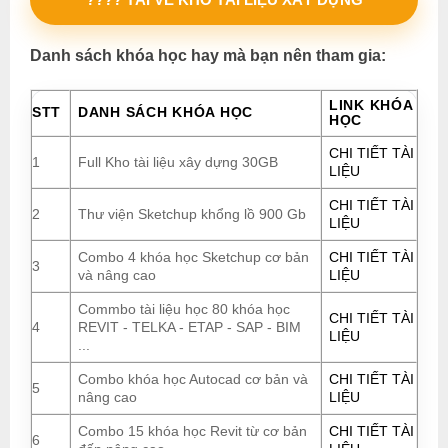
Danh sách khóa học hay mà bạn nên tham gia:
LINK KHÓA
STT
DANH SÁCH KHÓA HỌC
HỌC
CHI TIẾT TÀI
1
Full Kho tài liệu xây dựng 30GB
LIỆU
CHI TIẾT TÀI
2
Thư viện Sketchup khổng lồ 900 Gb
LIỆU
Combo 4 khóa học Sketchup cơ bản
CHI TIẾT TÀI
3
và nâng cao
LIỆU
Commbo tài liệu học 80 khóa học
CHI TIẾT TÀI
4
REVIT - TELKA - ETAP - SAP - BIM
LIỆU
...
Combo khóa học Autocad cơ bản và
CHI TIẾT TÀI
5
nâng cao
LIỆU
Combo 15 khóa học Revit từ cơ bản
CHI TIẾT TÀI
6