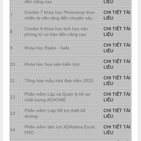
đến nâng cao
LIỆU
Combo 7 khóa học Photoshop thực
CHI TIẾT TÀI
7
chiến từ nền tảng đến chuyên sâu
LIỆU
Combo 8 khóa học tinh học văn
CHI TIẾT TÀI
8
phòng từ cơ bản đến nâng cao
LIỆU
CHI TIẾT TÀI
9
Khóa học Etabs - Safe
LIỆU
CHI TIẾT TÀI
10
Khóa học họa viên kiến trúc
LIỆU
CHI TIẾT TÀI
11
Tổng hợp mẫu nhà đẹp năm 2025
LIỆU
Phần mềm Lập và Quản lý hồ sơ
CHI TIẾT TÀI
12
chất lượng AZHOME
LIỆU
Phần mềm Lisp Hỗ trợ thiết kế
CHI TIẾT TÀI
13
đường
LIỆU
Phần mềm tiện ích XDAddins Excel
CHI TIẾT TÀI
14
PRO
LIỆU