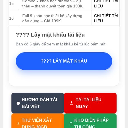
Combo 7 khóa học dự toán – dự
CHI TIẾT TÀI
15
thầu – thanh quyết toán giá 199K
LIỆU
Full 9 khóa học thiết kế xây dựng
CHI TIẾT TÀI
16
dân dụng – Giá 199K
LIỆU
???? Lấy mật khẩu tài liệu
Bạn có 5 giây để xem mật khẩu kể từ lúc bấm nút.
???? LẤY MẬT KHẨU
HƯỚNG DẪN TẢI
TẢI TÀI LIỆU
BÀI VIẾT
NGAY
THƯ VIỆN XÂY
KHO BIỆN PHÁP
DỰNG 30GB
THI CÔNG