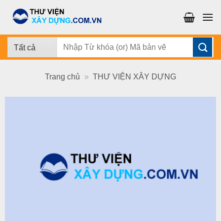
Chuyển
đến
nội
dung
Tìm
kiếm:
Trang chủ
»
THƯ VIỆN XÂY DỰNG