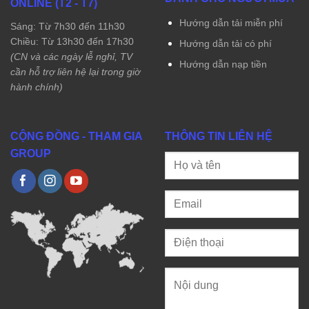
ONLINE (T2 - T7)
Hướng dẫn tải miễn phí
Sáng: Từ 7h30 đến 11h30
Chiều: Từ 13h30 đến 17h30
Hướng dẫn tải có phí
(CN và các ngày lễ nghỉ, TV
Hướng dẫn nạp tiền
cần hỗ trợ liên hệ lại trong giờ
hành chính)
CỘNG ĐỒNG - THAM GIA
THÔNG TIN LIÊN HỆ
GROUP