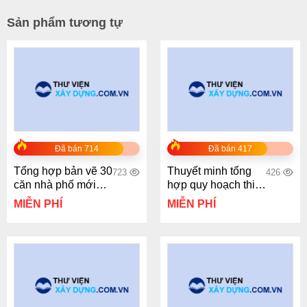
Sản phẩm tương tự
Đã bán 714
Đã bán 417
Tổng hợp bản vẽ 30
Thuyết minh tổng
723
426
căn nhà phố mới
hợp quy hoạch thi
nhất
tiết 1/500
MIỄN PHÍ
MIỄN PHÍ
(KTV0344)