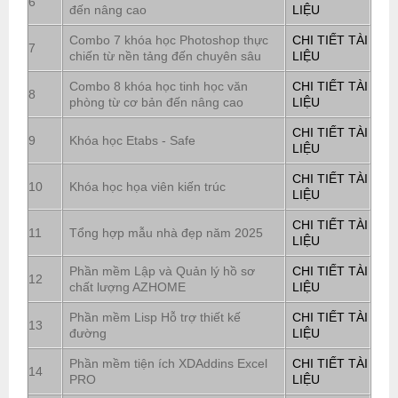
6
đến nâng cao
LIỆU
Combo 7 khóa học Photoshop thực
CHI TIẾT TÀI
7
chiến từ nền tảng đến chuyên sâu
LIỆU
Combo 8 khóa học tinh học văn
CHI TIẾT TÀI
8
phòng từ cơ bản đến nâng cao
LIỆU
CHI TIẾT TÀI
9
Khóa học Etabs - Safe
LIỆU
CHI TIẾT TÀI
10
Khóa học họa viên kiến trúc
LIỆU
CHI TIẾT TÀI
11
Tổng hợp mẫu nhà đẹp năm 2025
LIỆU
Phần mềm Lập và Quản lý hồ sơ
CHI TIẾT TÀI
12
chất lượng AZHOME
LIỆU
Phần mềm Lisp Hỗ trợ thiết kế
CHI TIẾT TÀI
13
đường
LIỆU
Phần mềm tiện ích XDAddins Excel
CHI TIẾT TÀI
14
PRO
LIỆU