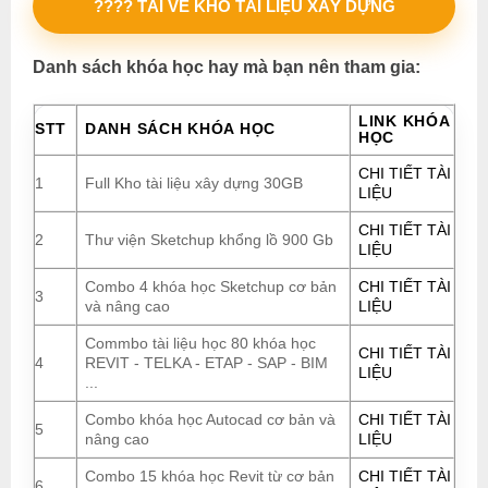
???? TẢI VỀ KHO TÀI LIỆU XÂY DỰNG
Danh sách khóa học hay mà bạn nên tham gia:
LINK KHÓA
STT
DANH SÁCH KHÓA HỌC
HỌC
CHI TIẾT TÀI
1
Full Kho tài liệu xây dựng 30GB
LIỆU
CHI TIẾT TÀI
2
Thư viện Sketchup khổng lồ 900 Gb
LIỆU
Combo 4 khóa học Sketchup cơ bản
CHI TIẾT TÀI
3
và nâng cao
LIỆU
Commbo tài liệu học 80 khóa học
CHI TIẾT TÀI
4
REVIT - TELKA - ETAP - SAP - BIM
LIỆU
...
Combo khóa học Autocad cơ bản và
CHI TIẾT TÀI
5
nâng cao
LIỆU
Combo 15 khóa học Revit từ cơ bản
CHI TIẾT TÀI
6