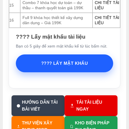
Combo 7 khóa học dự toán – dự
CHI TIẾT TÀI
15
thầu – thanh quyết toán giá 199K
LIỆU
Full 9 khóa học thiết kế xây dựng
CHI TIẾT TÀI
16
dân dụng – Giá 199K
LIỆU
???? Lấy mật khẩu tài liệu
Bạn có 5 giây để xem mật khẩu kể từ lúc bấm nút.
???? LẤY MẬT KHẨU
HƯỚNG DẪN TẢI
TẢI TÀI LIỆU
BÀI VIẾT
NGAY
THƯ VIỆN XÂY
KHO BIỆN PHÁP