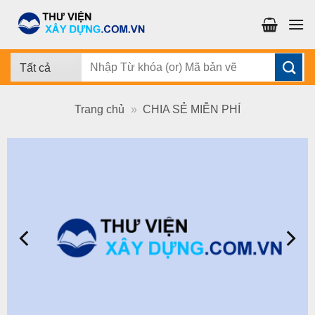
Chuyển
đến
nội
dung
Tìm
kiếm:
Trang chủ
»
CHIA SẺ MIỄN PHÍ