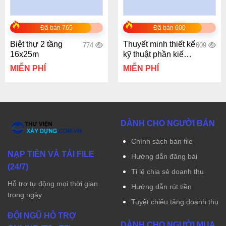
Đã bán 765
Đã bán 600
Biệt thự 2 tầng
Thuyết minh thiết kế
774
609
16x25m
kỹ thuật phần kiến
trúc Tòa nhà Văn
MIỄN PHÍ
MIỄN PHÍ
phòng, Thương mại
và Nhà ở
(KTV0312)
DÀNH CHO NGƯỜI BÁN
Chính sách bán file
NẠP TIỀN VÀ TẢI FILE
Hướng dẫn đăng bài
(24/7)
Tỉ lệ chia sẻ doanh thu
Hỗ trợ tự động mọi thời gian
Hướng dẫn rút tiền
trong ngày
Tuyệt chiêu tăng doanh thu
ĐỘI NGŨ HỖ TRỢ
DÀNH CHO NGƯỜI MUA