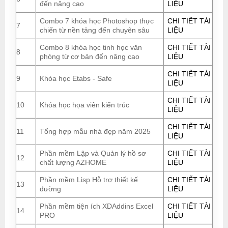
đến nâng cao
LIỆU
Combo 7 khóa học Photoshop thực
CHI TIẾT TÀI
7
chiến từ nền tảng đến chuyên sâu
LIỆU
Combo 8 khóa học tinh học văn
CHI TIẾT TÀI
8
phòng từ cơ bản đến nâng cao
LIỆU
CHI TIẾT TÀI
9
Khóa học Etabs - Safe
LIỆU
CHI TIẾT TÀI
10
Khóa học họa viên kiến trúc
LIỆU
CHI TIẾT TÀI
11
Tổng hợp mẫu nhà đẹp năm 2025
LIỆU
Phần mềm Lập và Quản lý hồ sơ
CHI TIẾT TÀI
12
chất lượng AZHOME
LIỆU
Phần mềm Lisp Hỗ trợ thiết kế
CHI TIẾT TÀI
13
đường
LIỆU
Phần mềm tiện ích XDAddins Excel
CHI TIẾT TÀI
14
PRO
LIỆU