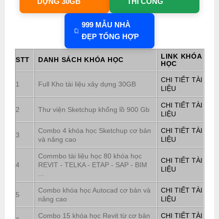
DỰNG 30GB
THI CÔNG
999 MẪU NHÀ
ĐẸP TỔNG HỢP
LINK KHÓA
STT
DANH SÁCH KHÓA HỌC
HỌC
CHI TIẾT TÀI
1
Full Kho tài liệu xây dựng 30GB
LIỆU
CHI TIẾT TÀI
2
Thư viện Sketchup khổng lồ 900 Gb
LIỆU
Combo 4 khóa học Sketchup cơ bản
CHI TIẾT TÀI
3
và nâng cao
LIỆU
Commbo tài liệu học 80 khóa học
CHI TIẾT TÀI
4
REVIT - TELKA - ETAP - SAP - BIM
LIỆU
...
Combo khóa học Autocad cơ bản và
CHI TIẾT TÀI
5
nâng cao
LIỆU
Combo 15 khóa học Revit từ cơ bản
CHI TIẾT TÀI