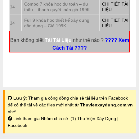
Combo 7 khóa học dự toán – dự
CHI TIẾT TÀI
14
thầu – thanh quyết toán giá 199K
LIỆU
Full 9 khóa học thiết kế xây dựng
CHI TIẾT TÀI
14
dân dụng – Giá 199K
LIỆU
Bạn không biết
Tải Tài Liệu
như thế nào ?
???? Xem
Cách Tải ????
Lưu ý
: Tham gia cộng đồng chia sẻ tài liệu trên Facebook
để có thể tải về các files mới nhất từ
Thuvienxaydung.com.vn
nhé!
Link tham gia Nhóm chia sẻ:
(1) Thư Viện Xây Dựng |
Facebook