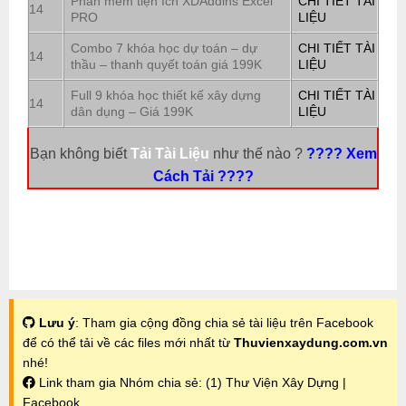
Phần mềm tiện ích XDAddins Excel
CHI TIẾT TÀI
14
PRO
LIỆU
Combo 7 khóa học dự toán – dự
CHI TIẾT TÀI
14
thầu – thanh quyết toán giá 199K
LIỆU
Full 9 khóa học thiết kế xây dựng
CHI TIẾT TÀI
14
dân dụng – Giá 199K
LIỆU
Bạn không biết
Tải Tài Liệu
như thế nào ?
???? Xem
Cách Tải ????
Lưu ý
: Tham gia cộng đồng chia sẻ tài liệu trên Facebook
để có thể tải về các files mới nhất từ
Thuvienxaydung.com.vn
nhé!
Link tham gia Nhóm chia sẻ:
(1) Thư Viện Xây Dựng |
Facebook