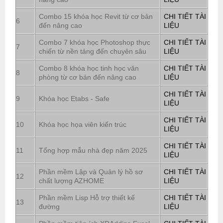
Combo 15 khóa học Revit từ cơ bản
CHI TIẾT TÀI
6
đến nâng cao
LIỆU
Combo 7 khóa học Photoshop thực
CHI TIẾT TÀI
7
chiến từ nền tảng đến chuyên sâu
LIỆU
Combo 8 khóa học tinh học văn
CHI TIẾT TÀI
8
phòng từ cơ bản đến nâng cao
LIỆU
CHI TIẾT TÀI
9
Khóa học Etabs - Safe
LIỆU
CHI TIẾT TÀI
10
Khóa học họa viên kiến trúc
LIỆU
CHI TIẾT TÀI
11
Tổng hợp mẫu nhà đẹp năm 2025
LIỆU
Phần mềm Lập và Quản lý hồ sơ
CHI TIẾT TÀI
12
chất lượng AZHOME
LIỆU
Phần mềm Lisp Hỗ trợ thiết kế
CHI TIẾT TÀI
13
đường
LIỆU