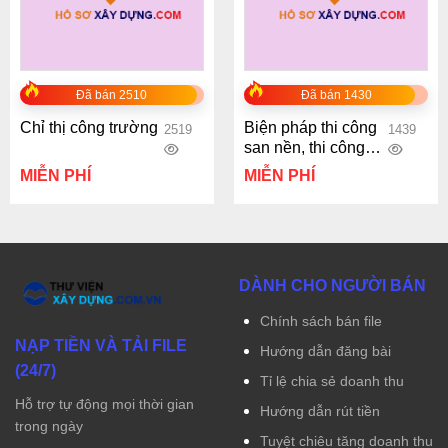
Đã bán 2510
Đã bán 1430
Chỉ thị công trường
Biện pháp thi công
2519
1439
san nền, thi công
tường kè, hàng rào
MIỄN PHÍ
MIỄN PHÍ
và cổng chào
DÀNH CHO NGƯỜI BÁN
Chính sách bán file
NẠP TIỀN VÀ TẢI FILE
Hướng dẫn đăng bài
(24/7)
Tỉ lệ chia sẻ doanh thu
Hỗ trợ tự động mọi thời gian
Hướng dẫn rút tiền
trong ngày
Tuyệt chiêu tăng doanh thu