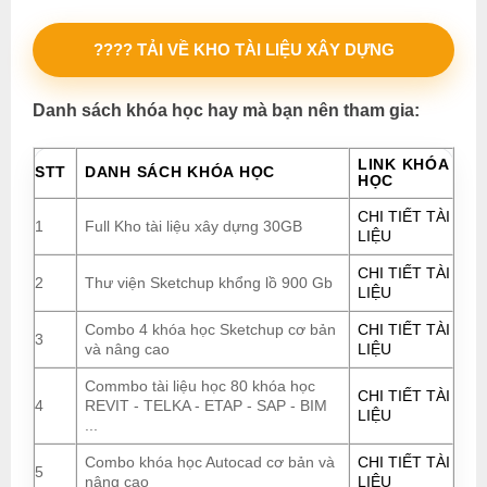
???? TẢI VỀ KHO TÀI LIỆU XÂY DỰNG
Danh sách khóa học hay mà bạn nên tham gia:
LINK KHÓA
STT
DANH SÁCH KHÓA HỌC
HỌC
CHI TIẾT TÀI
1
Full Kho tài liệu xây dựng 30GB
LIỆU
CHI TIẾT TÀI
2
Thư viện Sketchup khổng lồ 900 Gb
LIỆU
Combo 4 khóa học Sketchup cơ bản
CHI TIẾT TÀI
3
và nâng cao
LIỆU
Commbo tài liệu học 80 khóa học
CHI TIẾT TÀI
4
REVIT - TELKA - ETAP - SAP - BIM
LIỆU
...
Combo khóa học Autocad cơ bản và
CHI TIẾT TÀI
5
nâng cao
LIỆU