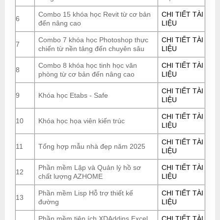
Combo 15 khóa học Revit từ cơ bản
CHI TIẾT TÀI
6
đến nâng cao
LIỆU
Combo 7 khóa học Photoshop thực
CHI TIẾT TÀI
7
chiến từ nền tảng đến chuyên sâu
LIỆU
Combo 8 khóa học tinh học văn
CHI TIẾT TÀI
8
phòng từ cơ bản đến nâng cao
LIỆU
CHI TIẾT TÀI
9
Khóa học Etabs - Safe
LIỆU
CHI TIẾT TÀI
10
Khóa học họa viên kiến trúc
LIỆU
CHI TIẾT TÀI
11
Tổng hợp mẫu nhà đẹp năm 2025
LIỆU
Phần mềm Lập và Quản lý hồ sơ
CHI TIẾT TÀI
12
chất lượng AZHOME
LIỆU
Phần mềm Lisp Hỗ trợ thiết kế
CHI TIẾT TÀI
13
đường
LIỆU
Phần mềm tiện ích XDAddins Excel
CHI TIẾT TÀI