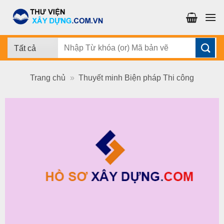
Chuyển
đến
nội
dung
Tìm
kiếm:
Trang chủ
»
Thuyết minh Biện pháp Thi công