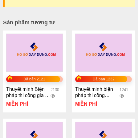
Sản phẩm tương tự
Đã bán 2121
Đã bán 1232
Thuyết minh Biện
Thuyết minh biện
2130
1241
pháp thi công gia cố
pháp thi công
mái taluy
đường giao thông
MIỄN PHÍ
MIỄN PHÍ
nông thôn