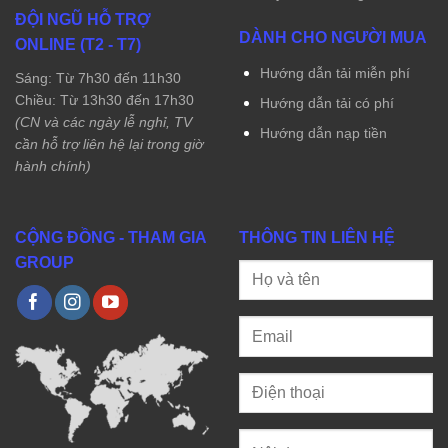
ĐỘI NGŨ HỖ TRỢ
DÀNH CHO NGƯỜI MUA
ONLINE (T2 - T7)
Hướng dẫn tải miễn phí
Sáng: Từ 7h30 đến 11h30
Chiều: Từ 13h30 đến 17h30
Hướng dẫn tải có phí
(CN và các ngày lễ nghỉ, TV
Hướng dẫn nạp tiền
cần hỗ trợ liên hệ lại trong giờ
hành chính)
CỘNG ĐỒNG - THAM GIA
THÔNG TIN LIÊN HỆ
GROUP