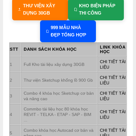
THƯ VIỆN XÂY
KHO BIỆN PHÁP
DỰNG 30GB
THI CÔNG
999 MẪU NHÀ
ĐẸP TỔNG HỢP
LINK KHÓA
STT
DANH SÁCH KHÓA HỌC
HỌC
CHI TIẾT TÀI
1
Full Kho tài liệu xây dựng 30GB
LIỆU
CHI TIẾT TÀI
2
Thư viện Sketchup khổng lồ 900 Gb
LIỆU
Combo 4 khóa học Sketchup cơ bản
CHI TIẾT TÀI
3
và nâng cao
LIỆU
Commbo tài liệu học 80 khóa học
CHI TIẾT TÀI
4
REVIT - TELKA - ETAP - SAP - BIM
LIỆU
...
Combo khóa học Autocad cơ bản và
CHI TIẾT TÀI
5
nâng cao
LIỆU