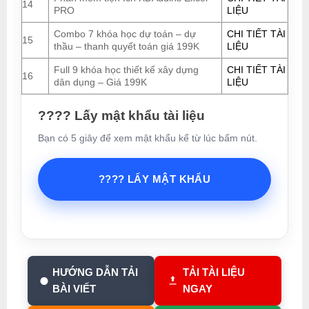
14
PRO
LIỆU
Combo 7 khóa học dự toán – dự
CHI TIẾT TÀI
15
thầu – thanh quyết toán giá 199K
LIỆU
Full 9 khóa học thiết kế xây dựng
CHI TIẾT TÀI
16
dân dụng – Giá 199K
LIỆU
???? Lấy mật khẩu tài liệu
Bạn có 5 giây để xem mật khẩu kể từ lúc bấm nút.
???? LẤY MẬT KHẨU
HƯỚNG DẪN TẢI
TẢI TÀI LIỆU
BÀI VIẾT
NGAY