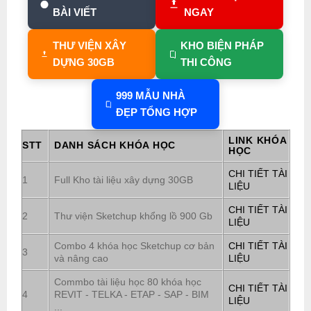
BÀI VIẾT
NGAY
THƯ VIỆN XÂY
KHO BIỆN PHÁP
DỰNG 30GB
THI CÔNG
999 MẪU NHÀ
ĐẸP TỔNG HỢP
LINK KHÓA
STT
DANH SÁCH KHÓA HỌC
HỌC
CHI TIẾT TÀI
1
Full Kho tài liệu xây dựng 30GB
LIỆU
CHI TIẾT TÀI
2
Thư viện Sketchup khổng lồ 900 Gb
LIỆU
Combo 4 khóa học Sketchup cơ bản
CHI TIẾT TÀI
3
và nâng cao
LIỆU
Commbo tài liệu học 80 khóa học
CHI TIẾT TÀI
4
REVIT - TELKA - ETAP - SAP - BIM
LIỆU
...