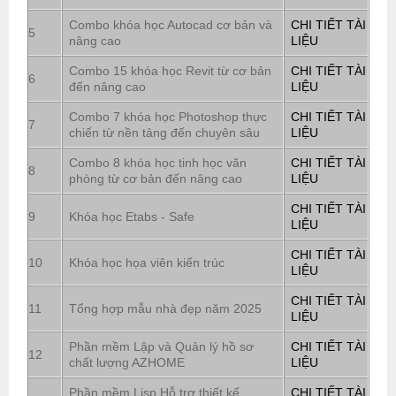
Combo khóa học Autocad cơ bản và
CHI TIẾT TÀI
5
nâng cao
LIỆU
Combo 15 khóa học Revit từ cơ bản
CHI TIẾT TÀI
6
đến nâng cao
LIỆU
Combo 7 khóa học Photoshop thực
CHI TIẾT TÀI
7
chiến từ nền tảng đến chuyên sâu
LIỆU
Combo 8 khóa học tinh học văn
CHI TIẾT TÀI
8
phòng từ cơ bản đến nâng cao
LIỆU
CHI TIẾT TÀI
9
Khóa học Etabs - Safe
LIỆU
CHI TIẾT TÀI
10
Khóa học họa viên kiến trúc
LIỆU
CHI TIẾT TÀI
11
Tổng hợp mẫu nhà đẹp năm 2025
LIỆU
Phần mềm Lập và Quản lý hồ sơ
CHI TIẾT TÀI
12
chất lượng AZHOME
LIỆU
Phần mềm Lisp Hỗ trợ thiết kế
CHI TIẾT TÀI