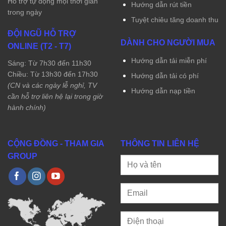
Hỗ trợ tự động mọi thời gian
Hướng dẫn rút tiền
trong ngày
Tuyệt chiêu tăng doanh thu
ĐỘI NGŨ HỖ TRỢ
DÀNH CHO NGƯỜI MUA
ONLINE (T2 - T7)
Hướng dẫn tải miễn phí
Sáng: Từ 7h30 đến 11h30
Chiều: Từ 13h30 đến 17h30
Hướng dẫn tải có phí
(CN và các ngày lễ nghỉ, TV
Hướng dẫn nạp tiền
cần hỗ trợ liên hệ lại trong giờ
hành chính)
CỘNG ĐỒNG - THAM GIA
THÔNG TIN LIÊN HỆ
GROUP