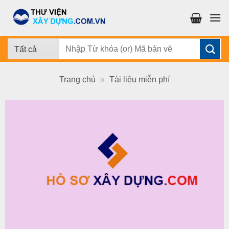
Chuyển
đến
nội
dung
Tìm
kiếm:
Trang chủ
»
Tài liệu miễn phí