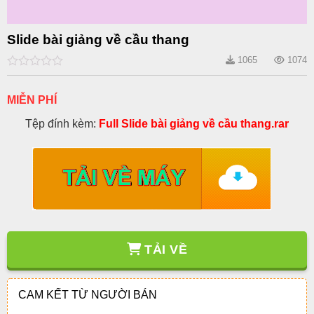
Slide bài giảng về cầu thang
1065
1074
0
out
of
MIỄN PHÍ
5
Tệp đính kèm:
Full Slide bài giảng về cầu thang.rar
TẢI VỀ
CAM KẾT TỪ NGƯỜI BÁN