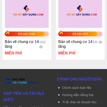
Đã bán 1083
Đã bán 826
Bản vẽ chung cư 14
Bản vẽ chung cư 14
1092
835
tầng
tầng
MIỄN PHÍ
MIỄN PHÍ
DÀNH CHO NGƯỜI BÁN
Chính sách bán file
NẠP TIỀN VÀ TẢI FILE
Hướng dẫn đăng bài
(24/7)
Tỉ lệ chia sẻ doanh thu