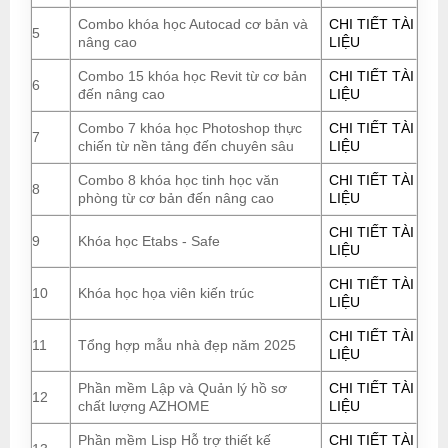
Combo khóa học Autocad cơ bản và
CHI TIẾT TÀI
5
nâng cao
LIỆU
Combo 15 khóa học Revit từ cơ bản
CHI TIẾT TÀI
6
đến nâng cao
LIỆU
Combo 7 khóa học Photoshop thực
CHI TIẾT TÀI
7
chiến từ nền tảng đến chuyên sâu
LIỆU
Combo 8 khóa học tinh học văn
CHI TIẾT TÀI
8
phòng từ cơ bản đến nâng cao
LIỆU
CHI TIẾT TÀI
9
Khóa học Etabs - Safe
LIỆU
CHI TIẾT TÀI
10
Khóa học họa viên kiến trúc
LIỆU
CHI TIẾT TÀI
11
Tổng hợp mẫu nhà đẹp năm 2025
LIỆU
Phần mềm Lập và Quản lý hồ sơ
CHI TIẾT TÀI
12
chất lượng AZHOME
LIỆU
Phần mềm Lisp Hỗ trợ thiết kế
CHI TIẾT TÀI