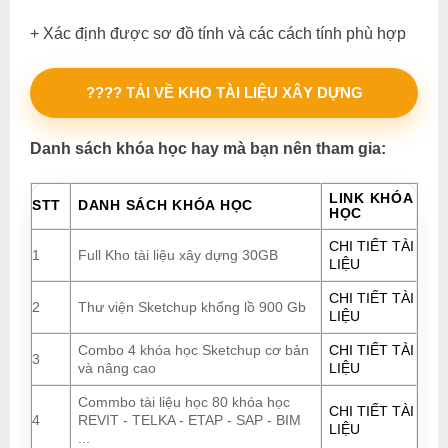
+ Xác định được sơ đồ tính và các cách tính phù hợp
???? TẢI VỀ KHO TÀI LIỆU XÂY DỰNG
Danh sách khóa học hay mà bạn nên tham gia:
LINK KHÓA
STT
DANH SÁCH KHÓA HỌC
HỌC
CHI TIẾT TÀI
1
Full Kho tài liệu xây dựng 30GB
LIỆU
CHI TIẾT TÀI
2
Thư viện Sketchup khổng lồ 900 Gb
LIỆU
Combo 4 khóa học Sketchup cơ bản
CHI TIẾT TÀI
3
và nâng cao
LIỆU
Commbo tài liệu học 80 khóa học
CHI TIẾT TÀI
4
REVIT - TELKA - ETAP - SAP - BIM
LIỆU
...