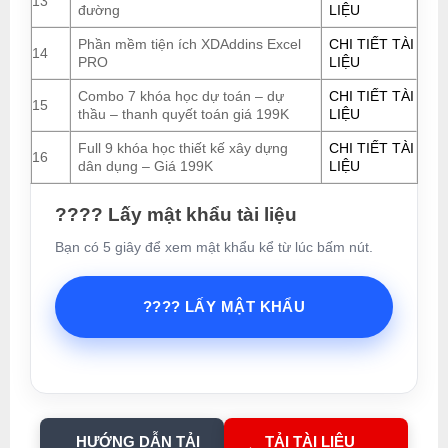
13
đường
LIỆU
Phần mềm tiện ích XDAddins Excel
CHI TIẾT TÀI
14
PRO
LIỆU
Combo 7 khóa học dự toán – dự
CHI TIẾT TÀI
15
thầu – thanh quyết toán giá 199K
LIỆU
Full 9 khóa học thiết kế xây dựng
CHI TIẾT TÀI
16
dân dụng – Giá 199K
LIỆU
???? Lấy mật khẩu tài liệu
Bạn có 5 giây để xem mật khẩu kể từ lúc bấm nút.
???? LẤY MẬT KHẨU
HƯỚNG DẪN TẢI
TẢI TÀI LIỆU