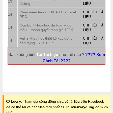
13
đường
LIỆU
Phần mềm tiện ích XDAddins Excel
CHI TIẾT TÀI
14
PRO
LIỆU
Combo 7 khóa học dự toán – dự
CHI TIẾT TÀI
14
thầu – thanh quyết toán giá 199K
LIỆU
Full 9 khóa học thiết kế xây dựng
CHI TIẾT TÀI
14
dân dụng – Giá 199K
LIỆU
Bạn không biết
Tải Tài Liệu
như thế nào ?
???? Xem
Cách Tải ????
Lưu ý
: Tham gia cộng đồng chia sẻ tài liệu trên Facebook
để có thể tải về các files mới nhất từ
Thuvienxaydung.com.vn
nhé!