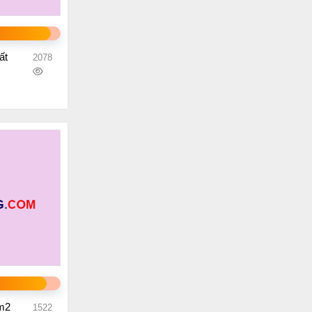
ất
2078
000m2
1522