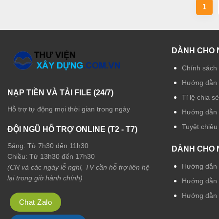
1
DÀNH CHO 
Chính sách 
Hướng dẫn 
NẠP TIỀN VÀ TẢI FILE (24/7)
Tỉ lệ chia s
Hỗ trợ tự động mọi thời gian trong ngày
Hướng dẫn r
Tuyệt chiêu
ĐỘI NGŨ HỖ TRỢ ONLINE (T2 - T7)
Sáng: Từ 7h30 đến 11h30
DÀNH CHO 
Chiều: Từ 13h30 đến 17h30
Hướng dẫn t
(CN và các ngày lễ nghỉ, TV cần hỗ trợ liên hệ
lại trong giờ hành chính)
Hướng dẫn t
Hướng dẫn 
Chat Zalo