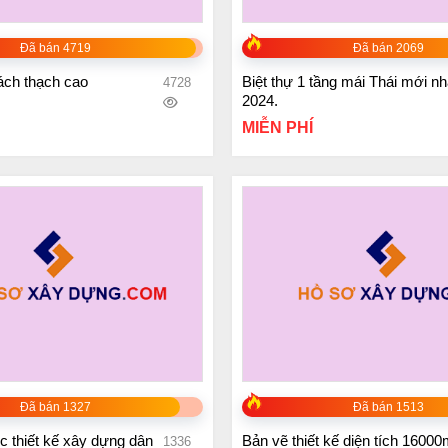
+
Đã bán 4719
Đã bán 2069
ách thạch cao
Biệt thự 1 tầng mái Thái mới nh
4728
2024.
MIỄN PHÍ
+
Đã bán 1327
Đã bán 1513
ọc thiết kế xây dựng dân
Bản vẽ thiết kế diện tích 16
1336