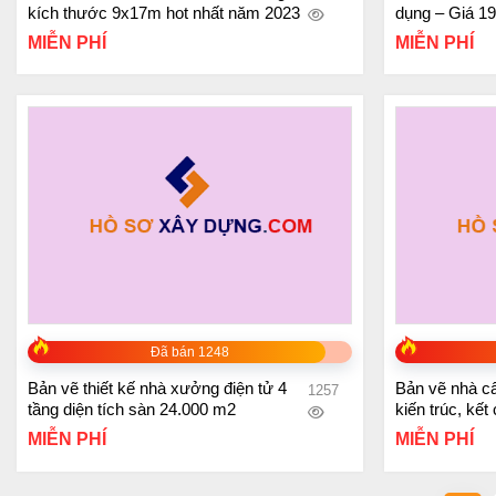
kích thước 9x17m hot nhất năm 2023
dụng – Giá 1
MIỄN PHÍ
MIỄN PHÍ
+
+
Đã bán 1248
Bản vẽ thiết kế nhà xưởng điện tử 4
Bản vẽ nhà cấp
1257
tầng diện tích sàn 24.000 m2
kiến trúc, kết
7.6×17.1m
MIỄN PHÍ
MIỄN PHÍ