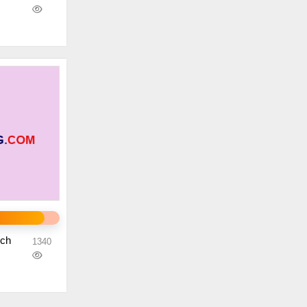
ích
1340