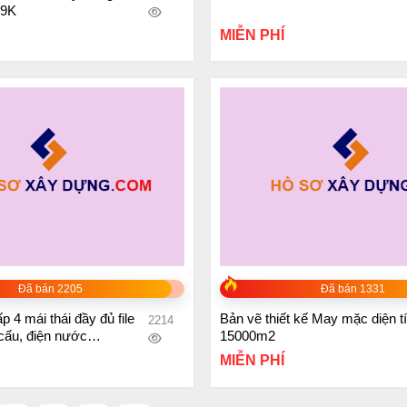
99K
MIỄN PHÍ
+
Đã bán 2205
Đã bán 1331
 4 mái thái đầy đủ file
Bản vẽ thiết kế May mặc diện t
2214
 cấu, điện nước
15000m2
MIỄN PHÍ