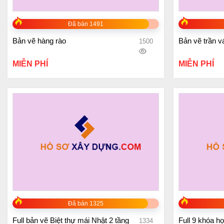
+
+
Đã bán 1491
Bản vẽ hàng rào
Bản vẽ trần v
1500
MIỄN PHÍ
MIỄN PHÍ
+
+
Đã bán 1325
Full bản vẽ Biệt thự mái Nhật 2 tầng
Full 9 khóa h
1334