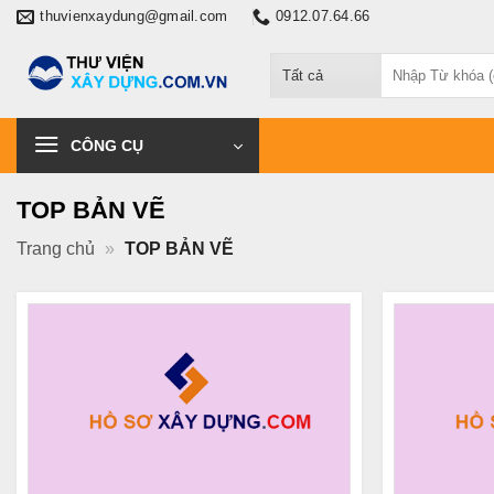
Chuyển
thuvienxaydung@gmail.com
0912.07.64.66
đến
Tìm
nội
kiếm:
dung
CÔNG CỤ
TOP BẢN VẼ
Trang chủ
»
TOP BẢN VẼ