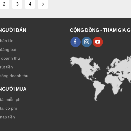
2
3
4
NGƯỜI BÁN
CỘNG ĐỒNG - THAM GIA 
bán file
đăng bài
ẻ doanh thu
út tiền
 tăng doanh thu
NGƯỜI MUA
ải miễn phí
ải có phí
nạp tiền