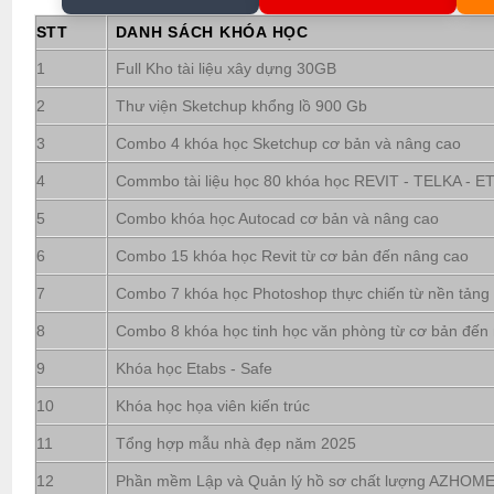
STT
DANH SÁCH KHÓA HỌC
1
Full Kho tài liệu xây dựng 30GB
2
Thư viện Sketchup khổng lồ 900 Gb
3
Combo 4 khóa học Sketchup cơ bản và nâng cao
4
Commbo tài liệu học 80 khóa học REVIT - TELKA - ETA
5
Combo khóa học Autocad cơ bản và nâng cao
6
Combo 15 khóa học Revit từ cơ bản đến nâng cao
7
Combo 7 khóa học Photoshop thực chiến từ nền tảng
8
Combo 8 khóa học tinh học văn phòng từ cơ bản đến
9
Khóa học Etabs - Safe
10
Khóa học họa viên kiến trúc
11
Tổng hợp mẫu nhà đẹp năm 2025
12
Phần mềm Lập và Quản lý hồ sơ chất lượng AZHOM