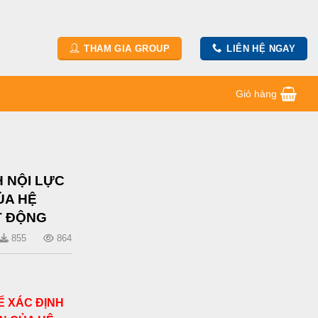
THAM GIA GROUP
LIÊN HỆ NGAY
Giỏ hàng
H NỘI LỰC
ỦA HỆ
T ĐỘNG
855
864
Ể XÁC ĐỊNH