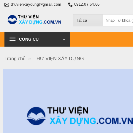
Chuyển
thuvienxaydung@gmail.com
0912.07.64.66
đến
Tìm
nội
kiếm:
dung
CÔNG CỤ
Trang chủ
»
THƯ VIỆN XÂY DỰNG