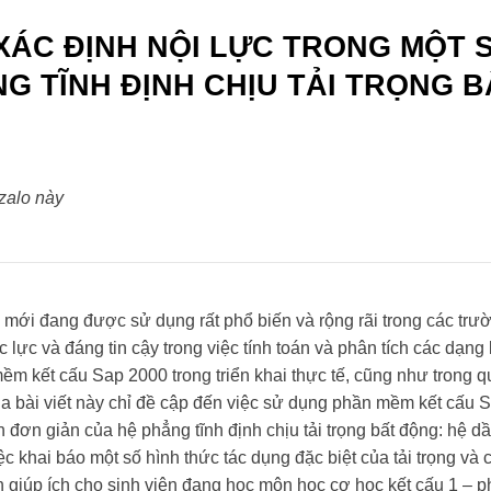
XÁC ĐỊNH NỘI LỰC TRONG MỘT S
G TĨNH ĐỊNH CHỊU TẢI TRỌNG B
 zalo này
mới đang được sử dụng rất phổ biến và rộng rãi trong các trườ
 lực và đáng tin cậy trong việc tính toán và phân tích các dạng
 kết cấu Sap 2000 trong triển khai thực tế, cũng như trong qu
ủa bài viết này chỉ đề cập đến việc sử dụng phần mềm kết cấu 
n đơn giản của hệ phẳng tĩnh định chịu tải trọng bất động: hệ d
c khai báo một số hình thức tác dụng đặc biệt của tải trọng và c
n giúp ích cho sinh viên đang học môn học cơ học kết cấu 1 – p