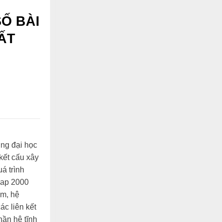
Ố BÀI
ẤT
ng đại học
 kết cấu xây
á trình
Sap 2000
ầm, hệ
ác liên kết
hần hệ tĩnh