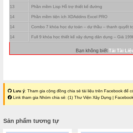
13
Phần mềm Lisp Hỗ trợ thiết kế đường
14
Phần mềm tiện ích XDAddins Excel PRO
14
Combo 7 khóa học dự toán – dự thầu – thanh quyết t
14
Full 9 khóa học thiết kế xây dựng dân dụng – Giá 199
Bạn không biết
Tải Tài Liệ
Lưu ý
: Tham gia cộng đồng chia sẻ tài liệu trên Facebook để có
Link tham gia Nhóm chia sẻ:
(1) Thư Viện Xây Dựng | Faceboo
Sản phẩm tương tự