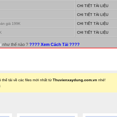
CHI TIẾT TÀI LIỆU
CHI TIẾT TÀI LIỆU
oán giá 199K
CHI TIẾT TÀI LIỆU
K
CHI TIẾT TÀI LIỆU
u
như thế nào ?
???? Xem Cách Tải ????
 thể tải về các files mới nhất từ
Thuvienxaydung.com.vn
nhé!
k