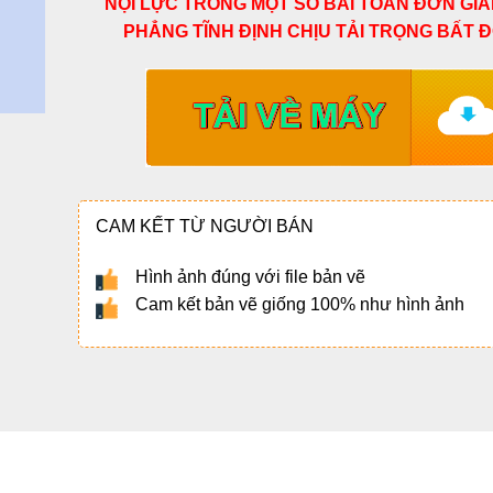
NỘI LỰC TRONG MỘT SỐ BÀI TOÁN ĐƠN GIẢ
PHẲNG TĨNH ĐỊNH CHỊU TẢI TRỌNG BẤT Đ
CAM KẾT TỪ NGƯỜI BÁN
Hình ảnh đúng với file bản vẽ
Cam kết bản vẽ giống 100% như hình ảnh