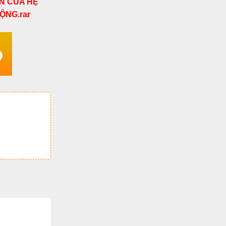
N CỦA HỆ
ỘNG.rar