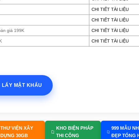
CHI TIẾT TÀI LIỆU
CHI TIẾT TÀI LIỆU
oán giá 199K
CHI TIẾT TÀI LIỆU
K
CHI TIẾT TÀI LIỆU
? LẤY MẬT KHẨU
THƯ VIỆN XÂY
KHO BIỆN PHÁP
999 MẪU N
DỰNG 30GB
THI CÔNG
ĐẸP TỔNG 