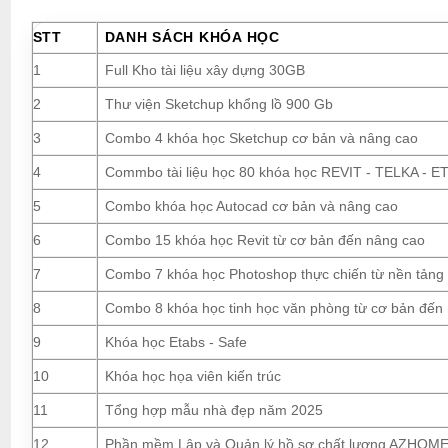
STT
DANH SÁCH KHÓA HỌC
1
Full Kho tài liệu xây dựng 30GB
2
Thư viện Sketchup khổng lồ 900 Gb
3
Combo 4 khóa học Sketchup cơ bản và nâng cao
4
Commbo tài liệu học 80 khóa học REVIT - TELKA - ETA
5
Combo khóa học Autocad cơ bản và nâng cao
6
Combo 15 khóa học Revit từ cơ bản đến nâng cao
7
Combo 7 khóa học Photoshop thực chiến từ nền tảng
8
Combo 8 khóa học tinh học văn phòng từ cơ bản đến
9
Khóa học Etabs - Safe
10
Khóa học họa viên kiến trúc
11
Tổng hợp mẫu nhà đẹp năm 2025
12
Phần mềm Lập và Quản lý hồ sơ chất lượng AZHOM