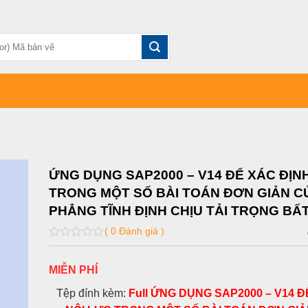
ỨNG DỤNG SAP2000 – V14 ĐỂ XÁC ĐỊN
TRONG MỘT SỐ BÀI TOÁN ĐƠN GIẢN C
PHẲNG TĨNH ĐỊNH CHỊU TẢI TRỌNG BẤ
( 0 Đánh giá )
0
out
of
MIỄN PHÍ
5
Tệp đính kèm:
Full ỨNG DỤNG SAP2000 – V14 Đ