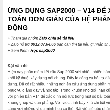
ỨNG DỤNG SAP2000 – V14 ĐỂ 
TOÁN ĐƠN GIẢN CỦA HỆ PHẲN
ĐỘNG
+ Tham gia nhóm
Zalo chia sẻ tài liệu
+ Zalo hỗ trợ
0912.07.64.66
bạn cần tìm tài liệu gì nhắn tin
+
Xem thêm:
Học sap2000
Đặt vấn đề
Hiện nay phần mềm kết cấu Sap 2000 với nhiều phiên bản 
khối kỹ thuật xây dựng nói chung. Đây là công cụ hỗ trợ đắc
dựng. Đã có rất nhiều những nghiên cứu ứng dụng phần mềm
phục vụ giảng dạy và học tập. Trong khuôn khổ giới hạn c
với phiên bản V14 để xác định nội lực trong một số bài toá
khung ghép và dàn phẳng. Với việc trình bày khá chi tiết việ
cùng với những ví dụ minh họa cụ thể. Bài viết sẽ góp phầ