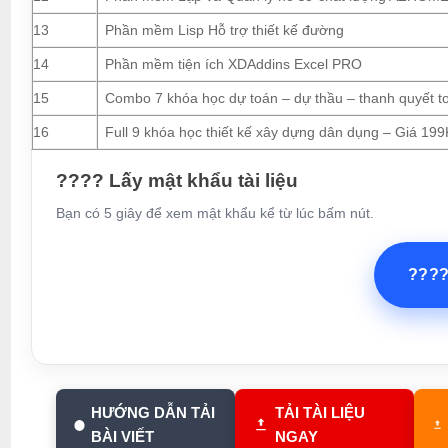
13
Phần mềm Lisp Hỗ trợ thiết kế đường
14
Phần mềm tiện ích XDAddins Excel PRO
15
Combo 7 khóa học dự toán – dự thầu – thanh quyết t
16
Full 9 khóa học thiết kế xây dựng dân dụng – Giá 199
???? Lấy mật khẩu tài liệu
Bạn có 5 giây để xem mật khẩu kể từ lúc bấm nút.
???
HƯỚNG DẪN TẢI
TẢI TÀI LIỆU
BÀI VIẾT
NGAY