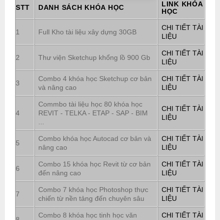
LINK KHÓA
STT
DANH SÁCH KHÓA HỌC
HỌC
CHI TIẾT TÀI
1
Full Kho tài liệu xây dựng 30GB
LIỆU
CHI TIẾT TÀI
2
Thư viện Sketchup khổng lồ 900 Gb
LIỆU
Combo 4 khóa học Sketchup cơ bản
CHI TIẾT TÀI
3
và nâng cao
LIỆU
Commbo tài liệu học 80 khóa học
CHI TIẾT TÀI
4
REVIT - TELKA - ETAP - SAP - BIM
LIỆU
...
Combo khóa học Autocad cơ bản và
CHI TIẾT TÀI
5
nâng cao
LIỆU
Combo 15 khóa học Revit từ cơ bản
CHI TIẾT TÀI
6
đến nâng cao
LIỆU
Combo 7 khóa học Photoshop thực
CHI TIẾT TÀI
7
chiến từ nền tảng đến chuyên sâu
LIỆU
Combo 8 khóa học tinh học văn
CHI TIẾT TÀI
8