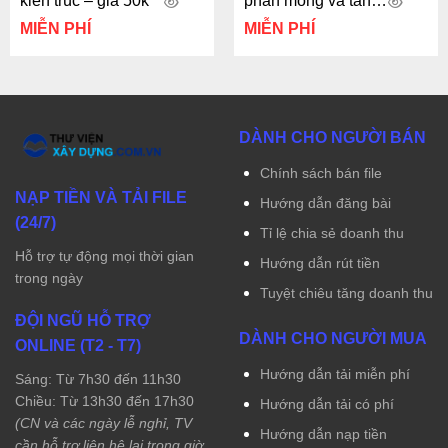
kiến trúc – giá 50k
phần móng và tầng
hầm
MIỄN PHÍ
MIỄN PHÍ
DÀNH CHO NGƯỜI BÁN
Chính sách bán file
NẠP TIỀN VÀ TẢI FILE
Hướng dẫn đăng bài
(24/7)
Tỉ lệ chia sẻ doanh thu
Hỗ trợ tự động mọi thời gian
Hướng dẫn rút tiền
trong ngày
Tuyệt chiêu tăng doanh thu
ĐỘI NGŨ HỖ TRỢ
DÀNH CHO NGƯỜI MUA
ONLINE (T2 - T7)
Hướng dẫn tải miễn phí
Sáng: Từ 7h30 đến 11h30
Chiều: Từ 13h30 đến 17h30
Hướng dẫn tải có phí
(CN và các ngày lễ nghỉ, TV
Hướng dẫn nạp tiền
cần hỗ trợ liên hệ lại trong giờ