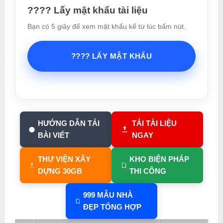
???? Lấy mật khẩu tài liệu
Bạn có 5 giây để xem mật khẩu kể từ lúc bấm nút.
???? LẤY MẬT KHẨU
HƯỚNG DẪN TẢI
TẢI TÀI LIỆU
BÀI VIẾT
NGAY
THƯ VIỆN XÂY
KHO BIỆN PHÁP
DỰNG 30GB
THI CÔNG
999 MẪU NHÀ
ĐẸP TỔNG HỢP