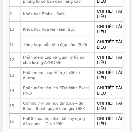
phòng từ cơ bản đến nâng cao
LIỆU
CHI TIẾT TÀI
9
Khóa học Etabs - Safe
LIỆU
CHI TIẾT TÀI
10
Khóa học họa viên kiến trúc
LIỆU
CHI TIẾT TÀI
11
Tổng hợp mẫu nhà đẹp năm 2025
LIỆU
Phần mềm Lập và Quản lý hồ sơ
CHI TIẾT TÀI
12
chất lượng AZHOME
LIỆU
Phần mềm Lisp Hỗ trợ thiết kế
CHI TIẾT TÀI
13
đường
LIỆU
Phần mềm tiện ích XDAddins Excel
CHI TIẾT TÀI
14
PRO
LIỆU
Combo 7 khóa học dự toán – dự
CHI TIẾT TÀI
15
thầu – thanh quyết toán giá 199K
LIỆU
Full 9 khóa học thiết kế xây dựng
CHI TIẾT TÀI
16
dân dụng – Giá 199K
LIỆU