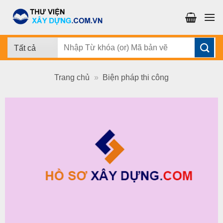
Chuyển
đến
nội
dung
Tìm
kiếm:
Trang chủ
»
Biện pháp thi công