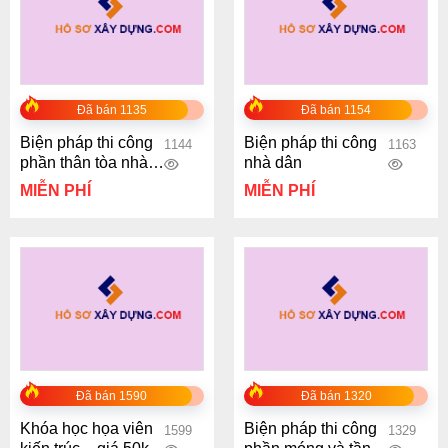
Đã bán 1135
Đã bán 1154
Biện pháp thi công
Biện pháp thi công
1144
1163
phần thân tòa nhà
nhà dân
chung cư
MIỄN PHÍ
MIỄN PHÍ
Đã bán 1590
Đã bán 1320
Khóa học họa viên
Biện pháp thi công
1599
1329