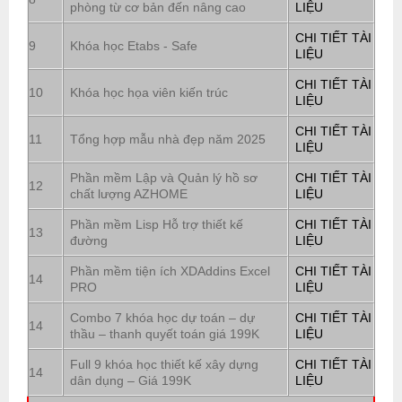
phòng từ cơ bản đến nâng cao
LIỆU
CHI TIẾT TÀI
9
Khóa học Etabs - Safe
LIỆU
CHI TIẾT TÀI
10
Khóa học họa viên kiến trúc
LIỆU
CHI TIẾT TÀI
11
Tổng hợp mẫu nhà đẹp năm 2025
LIỆU
Phần mềm Lập và Quản lý hồ sơ
CHI TIẾT TÀI
12
chất lượng AZHOME
LIỆU
Phần mềm Lisp Hỗ trợ thiết kế
CHI TIẾT TÀI
13
đường
LIỆU
Phần mềm tiện ích XDAddins Excel
CHI TIẾT TÀI
14
PRO
LIỆU
Combo 7 khóa học dự toán – dự
CHI TIẾT TÀI
14
thầu – thanh quyết toán giá 199K
LIỆU
Full 9 khóa học thiết kế xây dựng
CHI TIẾT TÀI
14
dân dụng – Giá 199K
LIỆU