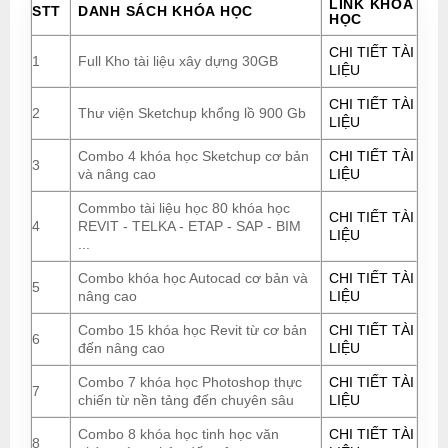
LINK KHÓA
STT
DANH SÁCH KHÓA HỌC
HỌC
CHI TIẾT TÀI
1
Full Kho tài liệu xây dựng 30GB
LIỆU
CHI TIẾT TÀI
2
Thư viện Sketchup khổng lồ 900 Gb
LIỆU
Combo 4 khóa học Sketchup cơ bản
CHI TIẾT TÀI
3
và nâng cao
LIỆU
Commbo tài liệu học 80 khóa học
CHI TIẾT TÀI
4
REVIT - TELKA - ETAP - SAP - BIM
LIỆU
...
Combo khóa học Autocad cơ bản và
CHI TIẾT TÀI
5
nâng cao
LIỆU
Combo 15 khóa học Revit từ cơ bản
CHI TIẾT TÀI
6
đến nâng cao
LIỆU
Combo 7 khóa học Photoshop thực
CHI TIẾT TÀI
7
chiến từ nền tảng đến chuyên sâu
LIỆU
Combo 8 khóa học tinh học văn
CHI TIẾT TÀI
8