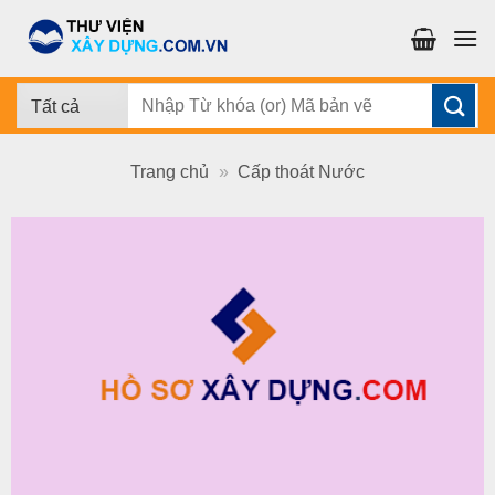
Chuyển
đến
nội
dung
Tìm
kiếm:
Trang chủ
»
Cấp thoát Nước