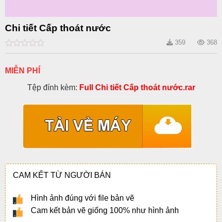
Chi tiết Cấp thoát nước
359
368
0
out
of
MIỄN PHÍ
5
Tệp đính kèm:
Full Chi tiết Cấp thoát nước.rar
CAM KẾT TỪ NGƯỜI BÁN
Hình ảnh đúng với file bản vẽ
Cam kết bản vẽ giống 100% như hình ảnh