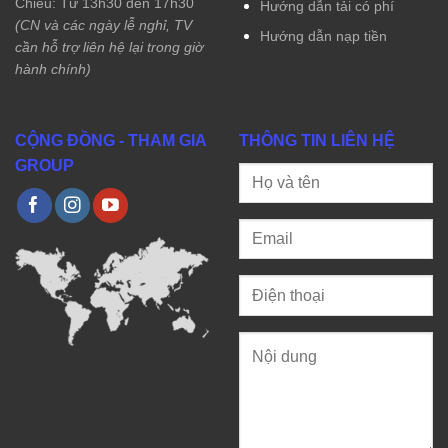
Chiều: Từ 13h30 đến 17h30
Hướng dẫn tải có phí
(CN và các ngày lễ nghỉ, TV
Hướng dẫn nạp tiền
cần hỗ trợ liên hệ lại trong giờ
hành chính)
CỘNG ĐỒNG - THAM GIA
THÔNG TIN LIÊN HỆ
GROUP