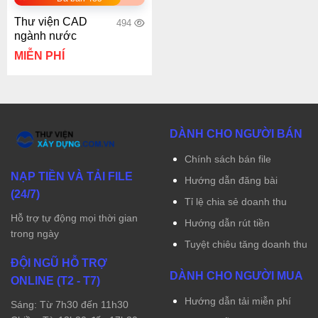
Thư viện CAD
494
ngành nước
MIỄN PHÍ
DÀNH CHO NGƯỜI BÁN
Chính sách bán file
NẠP TIỀN VÀ TẢI FILE
Hướng dẫn đăng bài
(24/7)
Tỉ lệ chia sẻ doanh thu
Hỗ trợ tự động mọi thời gian
Hướng dẫn rút tiền
trong ngày
Tuyệt chiêu tăng doanh thu
ĐỘI NGŨ HỖ TRỢ
DÀNH CHO NGƯỜI MUA
ONLINE (T2 - T7)
Hướng dẫn tải miễn phí
Sáng: Từ 7h30 đến 11h30