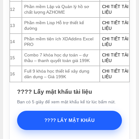
Phần mềm Lập và Quản lý hồ sơ
CHI TIẾT TÀI
12
chất lượng AZHOME
LIỆU
Phần mềm Lisp Hỗ trợ thiết kế
CHI TIẾT TÀI
13
đường
LIỆU
Phần mềm tiện ích XDAddins Excel
CHI TIẾT TÀI
14
PRO
LIỆU
Combo 7 khóa học dự toán – dự
CHI TIẾT TÀI
15
thầu – thanh quyết toán giá 199K
LIỆU
Full 9 khóa học thiết kế xây dựng
CHI TIẾT TÀI
16
dân dụng – Giá 199K
LIỆU
???? Lấy mật khẩu tài liệu
Bạn có 5 giây để xem mật khẩu kể từ lúc bấm nút.
???? LẤY MẬT KHẨU