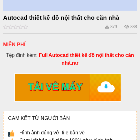
Autocad thiết kế đồ nội thất cho căn nhà
879
888
0
out
of
MIỄN PHÍ
5
Tệp đính kèm:
Full Autocad thiết kế đồ nội thất cho căn
nhà.rar
CAM KẾT TỪ NGƯỜI BÁN
Hình ảnh đúng với file bản vẽ