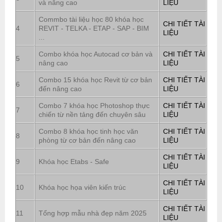
và nâng cao
LIỆU
Commbo tài liệu học 80 khóa học
CHI TIẾT TÀI
4
REVIT - TELKA - ETAP - SAP - BIM
LIỆU
...
Combo khóa học Autocad cơ bản và
CHI TIẾT TÀI
5
nâng cao
LIỆU
Combo 15 khóa học Revit từ cơ bản
CHI TIẾT TÀI
6
đến nâng cao
LIỆU
Combo 7 khóa học Photoshop thực
CHI TIẾT TÀI
7
chiến từ nền tảng đến chuyên sâu
LIỆU
Combo 8 khóa học tinh học văn
CHI TIẾT TÀI
8
phòng từ cơ bản đến nâng cao
LIỆU
CHI TIẾT TÀI
9
Khóa học Etabs - Safe
LIỆU
CHI TIẾT TÀI
10
Khóa học họa viên kiến trúc
LIỆU
CHI TIẾT TÀI
11
Tổng hợp mẫu nhà đẹp năm 2025
LIỆU