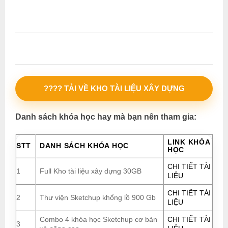
???? TẢI VỀ KHO TÀI LIỆU XÂY DỰNG
Danh sách khóa học hay mà bạn nên tham gia:
LINK KHÓA
STT
DANH SÁCH KHÓA HỌC
HỌC
CHI TIẾT TÀI
1
Full Kho tài liệu xây dựng 30GB
LIỆU
CHI TIẾT TÀI
2
Thư viện Sketchup khổng lồ 900 Gb
LIỆU
Combo 4 khóa học Sketchup cơ bản
CHI TIẾT TÀI
3