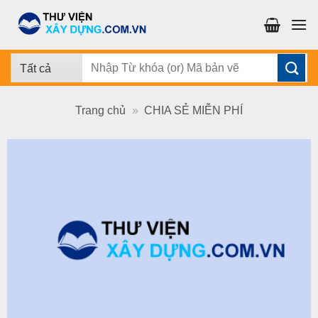
Chuyển
đến
nội
dung
Tìm
kiếm:
Trang chủ
»
CHIA SẺ MIỄN PHÍ