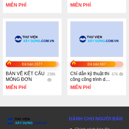
200K
tân cổ điển
MIỄN PHÍ
MIỄN PHÍ
Đã bán 2377
Đã bán 667
BẢN VẼ KẾT CẤU
Chỉ dẫn kỹ thuật thi
2386
676
MÓNG ĐƠN
công công trình dân
dụng giai đoạn
MIỄN PHÍ
MIỄN PHÍ
hoàn thiện
(KTV0338)
DÀNH CHO NGƯỜI BÁN