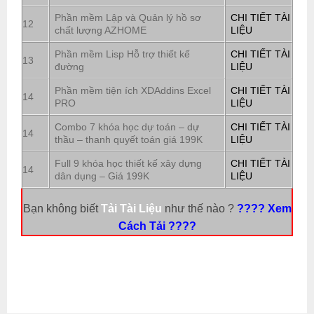
Phần mềm Lập và Quản lý hồ sơ
CHI TIẾT TÀI
12
chất lượng AZHOME
LIỆU
Phần mềm Lisp Hỗ trợ thiết kế
CHI TIẾT TÀI
13
đường
LIỆU
Phần mềm tiện ích XDAddins Excel
CHI TIẾT TÀI
14
PRO
LIỆU
Combo 7 khóa học dự toán – dự
CHI TIẾT TÀI
14
thầu – thanh quyết toán giá 199K
LIỆU
Full 9 khóa học thiết kế xây dựng
CHI TIẾT TÀI
14
dân dụng – Giá 199K
LIỆU
Bạn không biết
Tải Tài Liệu
như thế nào ?
???? Xem
Cách Tải ????