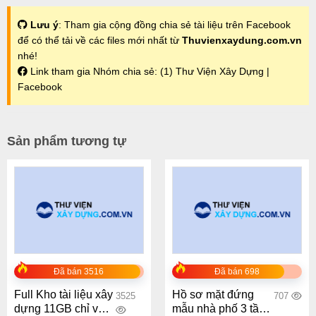
Lưu ý
: Tham gia cộng đồng chia sẻ tài liệu trên Facebook
để có thể tải về các files mới nhất từ
Thuvienxaydung.com.vn
nhé!
Link tham gia Nhóm chia sẻ:
(1) Thư Viện Xây Dựng |
Facebook
Sản phẩm tương tự
Đã bán 3516
Đã bán 698
Full Kho tài liệu xây
Hồ sơ mặt đứng
3525
707
dựng 11GB chỉ với
mẫu nhà phố 3 tầng