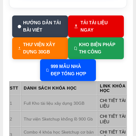
HƯỚNG DẪN TẢI
TẢI TÀI LIỆU
BÀI VIẾT
NGAY
THƯ VIỆN XÂY
KHO BIỆN PHÁP
DỰNG 30GB
THI CÔNG
999 MẪU NHÀ
ĐẸP TỔNG HỢP
LINK KHÓA
STT
DANH SÁCH KHÓA HỌC
HỌC
CHI TIẾT TÀI
1
Full Kho tài liệu xây dựng 30GB
LIỆU
CHI TIẾT TÀI
2
Thư viện Sketchup khổng lồ 900 Gb
LIỆU
Combo 4 khóa học Sketchup cơ bản
CHI TIẾT TÀI
3