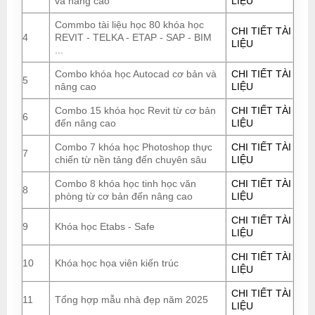
và nâng cao
LIỆU
Commbo tài liệu học 80 khóa học
CHI TIẾT TÀI
4
REVIT - TELKA - ETAP - SAP - BIM
LIỆU
...
Combo khóa học Autocad cơ bản và
CHI TIẾT TÀI
5
nâng cao
LIỆU
Combo 15 khóa học Revit từ cơ bản
CHI TIẾT TÀI
6
đến nâng cao
LIỆU
Combo 7 khóa học Photoshop thực
CHI TIẾT TÀI
7
chiến từ nền tảng đến chuyên sâu
LIỆU
Combo 8 khóa học tinh học văn
CHI TIẾT TÀI
8
phòng từ cơ bản đến nâng cao
LIỆU
CHI TIẾT TÀI
9
Khóa học Etabs - Safe
LIỆU
CHI TIẾT TÀI
10
Khóa học họa viên kiến trúc
LIỆU
CHI TIẾT TÀI
11
Tổng hợp mẫu nhà đẹp năm 2025
LIỆU