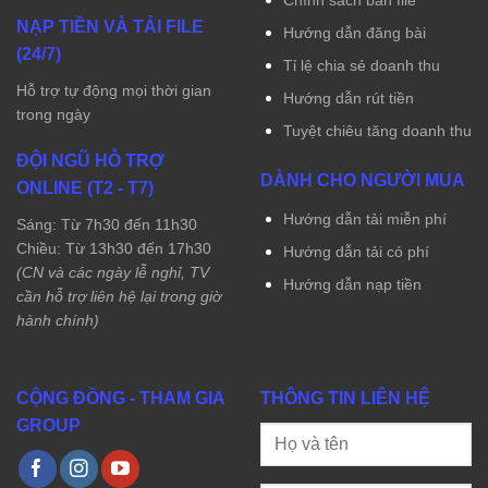
Chính sách bán file
NẠP TIỀN VÀ TẢI FILE
Hướng dẫn đăng bài
(24/7)
Tỉ lệ chia sẻ doanh thu
Hỗ trợ tự động mọi thời gian
Hướng dẫn rút tiền
trong ngày
Tuyệt chiêu tăng doanh thu
ĐỘI NGŨ HỖ TRỢ
DÀNH CHO NGƯỜI MUA
ONLINE (T2 - T7)
Hướng dẫn tải miễn phí
Sáng: Từ 7h30 đến 11h30
Chiều: Từ 13h30 đến 17h30
Hướng dẫn tải có phí
(CN và các ngày lễ nghỉ, TV
Hướng dẫn nạp tiền
cần hỗ trợ liên hệ lại trong giờ
hành chính)
CỘNG ĐỒNG - THAM GIA
THÔNG TIN LIÊN HỆ
GROUP