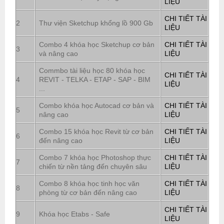
LIỆU
CHI TIẾT TÀI
2
Thư viện Sketchup khổng lồ 900 Gb
LIỆU
Combo 4 khóa học Sketchup cơ bản
CHI TIẾT TÀI
3
và nâng cao
LIỆU
Commbo tài liệu học 80 khóa học
CHI TIẾT TÀI
4
REVIT - TELKA - ETAP - SAP - BIM
LIỆU
...
Combo khóa học Autocad cơ bản và
CHI TIẾT TÀI
5
nâng cao
LIỆU
Combo 15 khóa học Revit từ cơ bản
CHI TIẾT TÀI
6
đến nâng cao
LIỆU
Combo 7 khóa học Photoshop thực
CHI TIẾT TÀI
7
chiến từ nền tảng đến chuyên sâu
LIỆU
Combo 8 khóa học tinh học văn
CHI TIẾT TÀI
8
phòng từ cơ bản đến nâng cao
LIỆU
CHI TIẾT TÀI
9
Khóa học Etabs - Safe
LIỆU