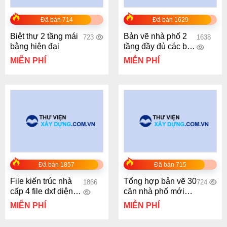
Đã bán 714
Đã bán 1629
Biệt thự 2 tầng mái
Bản vẽ nhà phố 2
723
1638
bằng hiện đại
tầng đầy đủ các bản
vẽ kiến trúc kết cấu
MIỄN PHÍ
MIỄN PHÍ
điện nước.
Đã bán 1857
Đã bán 715
File kiến trúc nhà
Tổng hợp bản vẽ 30
1866
724
cấp 4 file dxf diện
căn nhà phố mới
tích 8x12m
nhất
MIỄN PHÍ
MIỄN PHÍ