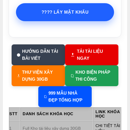
???? LẤY MẬT KHẨU
HƯỚNG DẪN TẢI
TẢI TÀI LIỆU
BÀI VIẾT
NGAY
THƯ VIỆN XÂY
KHO BIỆN PHÁP
DỰNG 30GB
THI CÔNG
999 MẪU NHÀ
ĐẸP TỔNG HỢP
LINK KHÓA
STT
DANH SÁCH KHÓA HỌC
HỌC
CHI TIẾT TÀI
1
Full Kho tài liệu xây dựng 30GB