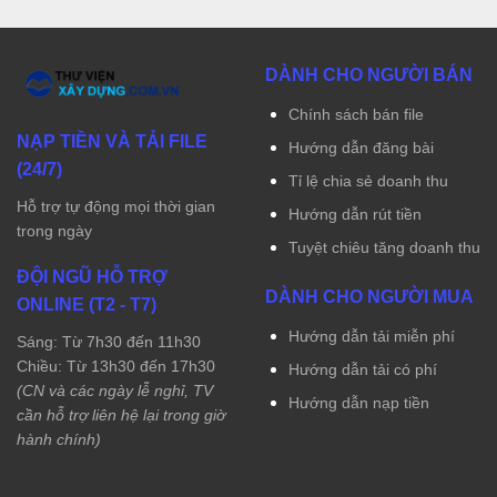
DÀNH CHO NGƯỜI BÁN
Chính sách bán file
NẠP TIỀN VÀ TẢI FILE
Hướng dẫn đăng bài
(24/7)
Tỉ lệ chia sẻ doanh thu
Hỗ trợ tự động mọi thời gian
Hướng dẫn rút tiền
trong ngày
Tuyệt chiêu tăng doanh thu
ĐỘI NGŨ HỖ TRỢ
DÀNH CHO NGƯỜI MUA
ONLINE (T2 - T7)
Hướng dẫn tải miễn phí
Sáng: Từ 7h30 đến 11h30
Chiều: Từ 13h30 đến 17h30
Hướng dẫn tải có phí
(CN và các ngày lễ nghỉ, TV
Hướng dẫn nạp tiền
cần hỗ trợ liên hệ lại trong giờ
hành chính)