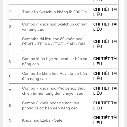
CHI TIẾT TÀI
2
Thư viện Sketchup khổng lồ 900 Gb
LIỆU
Combo 4 khóa học Sketchup cơ bản
CHI TIẾT TÀI
3
và nâng cao
LIỆU
Commbo tài liệu học 80 khóa học
CHI TIẾT TÀI
4
REVIT - TELKA - ETAP - SAP - BIM
LIỆU
...
Combo khóa học Autocad cơ bản và
CHI TIẾT TÀI
5
nâng cao
LIỆU
Combo 15 khóa học Revit từ cơ bản
CHI TIẾT TÀI
6
đến nâng cao
LIỆU
Combo 7 khóa học Photoshop thực
CHI TIẾT TÀI
7
chiến từ nền tảng đến chuyên sâu
LIỆU
Combo 8 khóa học tinh học văn
CHI TIẾT TÀI
8
phòng từ cơ bản đến nâng cao
LIỆU
CHI TIẾT TÀI
9
Khóa học Etabs - Safe
LIỆU