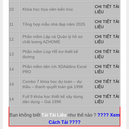
CHI TIẾT TÀI
10
Khóa học họa viên kiến trúc
LIỆU
CHI TIẾT TÀI
11
Tổng hợp mẫu nhà đẹp năm 2025
LIỆU
Phần mềm Lập và Quản lý hồ sơ
CHI TIẾT TÀI
12
chất lượng AZHOME
LIỆU
Phần mềm Lisp Hỗ trợ thiết kế
CHI TIẾT TÀI
13
đường
LIỆU
Phần mềm tiện ích XDAddins Excel
CHI TIẾT TÀI
14
PRO
LIỆU
Combo 7 khóa học dự toán – dự
CHI TIẾT TÀI
14
thầu – thanh quyết toán giá 199K
LIỆU
Full 9 khóa học thiết kế xây dựng
CHI TIẾT TÀI
14
dân dụng – Giá 199K
LIỆU
Bạn không biết
Tải Tài Liệu
như thế nào ?
???? Xem
Cách Tải ????