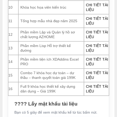
CHI TIẾT TÀI
10
Khóa học họa viên kiến trúc
LIỆU
CHI TIẾT TÀI
11
Tổng hợp mẫu nhà đẹp năm 2025
LIỆU
Phần mềm Lập và Quản lý hồ sơ
CHI TIẾT TÀI
12
chất lượng AZHOME
LIỆU
Phần mềm Lisp Hỗ trợ thiết kế
CHI TIẾT TÀI
13
đường
LIỆU
Phần mềm tiện ích XDAddins Excel
CHI TIẾT TÀI
14
PRO
LIỆU
Combo 7 khóa học dự toán – dự
CHI TIẾT TÀI
15
thầu – thanh quyết toán giá 199K
LIỆU
Full 9 khóa học thiết kế xây dựng
CHI TIẾT TÀI
16
dân dụng – Giá 199K
LIỆU
???? Lấy mật khẩu tài liệu
Bạn có 5 giây để xem mật khẩu kể từ lúc bấm nút.