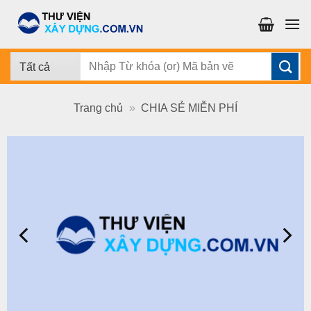
Chuyển
đến
nội
dung
Tìm
kiếm:
Trang chủ
»
CHIA SẺ MIỄN PHÍ