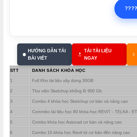
???
HƯỚNG DẪN TẢI
TẢI TÀI LIỆU
BÀI VIẾT
NGAY
STT
DANH SÁCH KHÓA HỌC
1
Full Kho tài liệu xây dựng 30GB
2
Thư viện Sketchup khổng lồ 900 Gb
3
Combo 4 khóa học Sketchup cơ bản và nâng cao
4
Commbo tài liệu học 80 khóa học REVIT - TELKA - ETA
5
Combo khóa học Autocad cơ bản và nâng cao
6
Combo 15 khóa học Revit từ cơ bản đến nâng cao