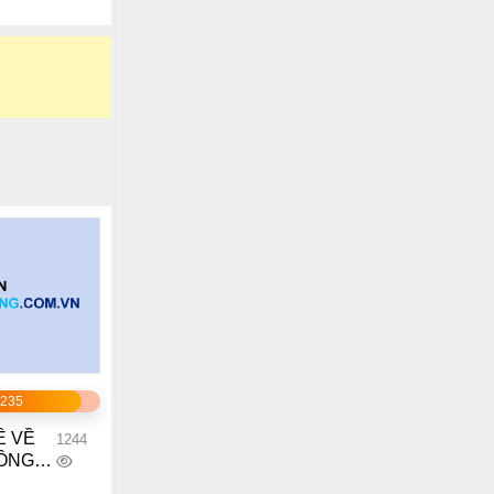
1235
Ề VỀ
1244
TÔNG
G