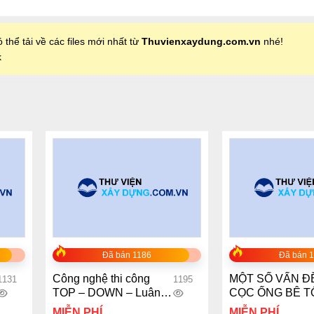
 thể tải về các files mới nhất từ
Thuvienxaydung.com.vn
nhé!
k
+
+
Đã bán 1186
Đã bán 
Công nghệ thi công
MỘT SỐ VẤN Đ
1131
1195
TOP – DOWN – Luân
CỌC ỐNG BÊ 
văn tốt nghiệp
CỐT THÉP ỨN
MIỄN PHÍ
MIỄN PHÍ