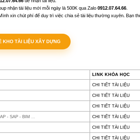
12.07.64.66
để nhận tài liệu.
oup nhận tài liệu mới mỗi ngày là 500K qua Zalo
0912.07.64.66
.
ình xin chút phí để duy trì việc chia sẻ tài liệu thường xuyên. Bạn 
VỀ KHO TÀI LIỆU XÂY DỰNG
LINK KHÓA HỌC
CHI TIẾT TÀI LIỆU
CHI TIẾT TÀI LIỆU
CHI TIẾT TÀI LIỆU
P - SAP - BIM ...
CHI TIẾT TÀI LIỆU
CHI TIẾT TÀI LIỆU
CHI TIẾT TÀI LIỆU