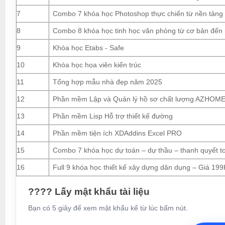
7
Combo 7 khóa học Photoshop thực chiến từ nền tảng
8
Combo 8 khóa học tinh học văn phòng từ cơ bản đến
9
Khóa học Etabs - Safe
10
Khóa học họa viên kiến trúc
11
Tổng hợp mẫu nhà đẹp năm 2025
12
Phần mềm Lập và Quản lý hồ sơ chất lượng AZHOM
13
Phần mềm Lisp Hỗ trợ thiết kế đường
14
Phần mềm tiện ích XDAddins Excel PRO
15
Combo 7 khóa học dự toán – dự thầu – thanh quyết t
16
Full 9 khóa học thiết kế xây dựng dân dụng – Giá 199
???? Lấy mật khẩu tài liệu
Bạn có 5 giây để xem mật khẩu kể từ lúc bấm nút.