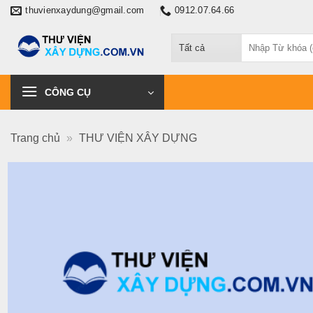
Chuyển
thuvienxaydung@gmail.com
0912.07.64.66
đến
Tìm
nội
kiếm:
dung
CÔNG CỤ
Trang chủ
»
THƯ VIỆN XÂY DỰNG