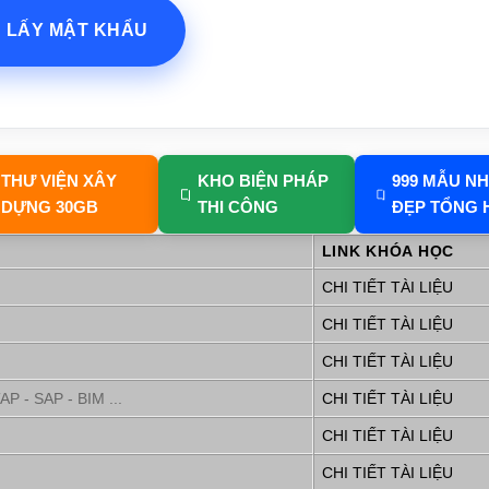
? LẤY MẬT KHẨU
THƯ VIỆN XÂY
KHO BIỆN PHÁP
999 MẪU N
DỰNG 30GB
THI CÔNG
ĐẸP TỔNG 
LINK KHÓA HỌC
CHI TIẾT TÀI LIỆU
CHI TIẾT TÀI LIỆU
CHI TIẾT TÀI LIỆU
P - SAP - BIM ...
CHI TIẾT TÀI LIỆU
CHI TIẾT TÀI LIỆU
CHI TIẾT TÀI LIỆU