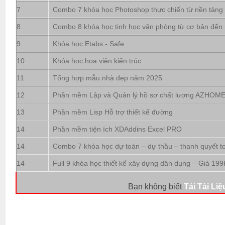
7
Combo 7 khóa học Photoshop thực chiến từ nền tảng
8
Combo 8 khóa học tinh học văn phòng từ cơ bản đến
9
Khóa học Etabs - Safe
10
Khóa học họa viên kiến trúc
11
Tổng hợp mẫu nhà đẹp năm 2025
12
Phần mềm Lập và Quản lý hồ sơ chất lượng AZHOM
13
Phần mềm Lisp Hỗ trợ thiết kế đường
14
Phần mềm tiện ích XDAddins Excel PRO
14
Combo 7 khóa học dự toán – dự thầu – thanh quyết t
14
Full 9 khóa học thiết kế xây dựng dân dụng – Giá 199
Bạn không biết
Tải Tài Liệ