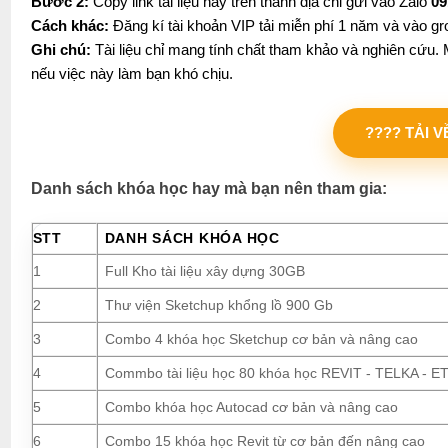
Bước 2:
Copy link tài liệu này trên thanh địa chỉ gửi vào Zalo
09
Cách khác:
Đăng kí tài khoản VIP tải miễn phí 1 năm và vào gr
Ghi chú:
Tài liệu chỉ mang tính chất tham khảo và nghiên cứu. M
nếu việc này làm bạn khó chịu.
???? TẢI 
Danh sách khóa học hay mà bạn nên tham gia:
STT
DANH SÁCH KHÓA HỌC
1
Full Kho tài liệu xây dựng 30GB
2
Thư viện Sketchup khổng lồ 900 Gb
3
Combo 4 khóa học Sketchup cơ bản và nâng cao
4
Commbo tài liệu học 80 khóa học REVIT - TELKA - ETA
5
Combo khóa học Autocad cơ bản và nâng cao
6
Combo 15 khóa học Revit từ cơ bản đến nâng cao