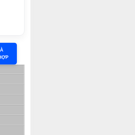
HÀ
HỢP