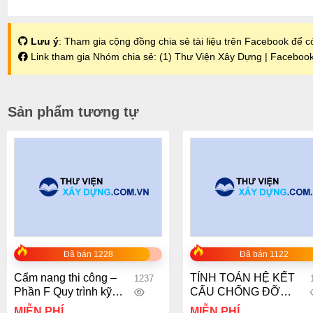
Lưu ý
: Tham gia cộng đồng chia sẻ tài liệu trên Facebook để có
Link tham gia Nhóm chia sẻ:
(1) Thư Viện Xây Dựng | Faceboo
Sản phẩm tương tự
+
+
Đã bán 1228
Đã bán 1122
Cẩm nang thi công –
TÍNH TOÁN HỆ KẾT
1237
Phần F Quy trình kỹ
CẤU CHỐNG ĐỠ
thuật sơn nước –
TƯỜNG VÂY TRONG
MIỄN PHÍ
MIỄN PHÍ