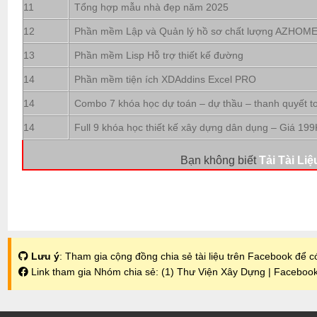
11
Tổng hợp mẫu nhà đẹp năm 2025
12
Phần mềm Lập và Quản lý hồ sơ chất lượng AZHOM
13
Phần mềm Lisp Hỗ trợ thiết kế đường
14
Phần mềm tiện ích XDAddins Excel PRO
14
Combo 7 khóa học dự toán – dự thầu – thanh quyết t
14
Full 9 khóa học thiết kế xây dựng dân dụng – Giá 199
Bạn không biết
Tải Tài Liệ
Lưu ý
: Tham gia cộng đồng chia sẻ tài liệu trên Facebook để có
Link tham gia Nhóm chia sẻ:
(1) Thư Viện Xây Dựng | Faceboo