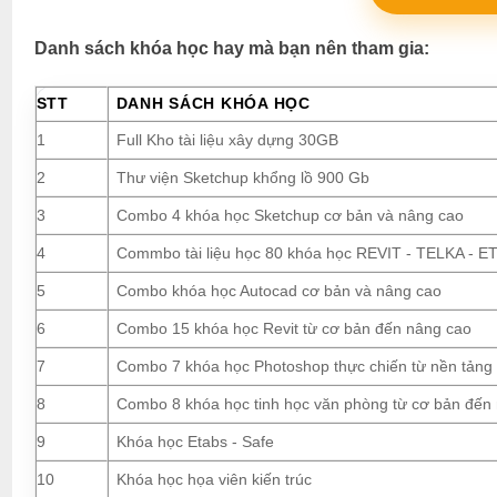
Danh sách khóa học hay mà bạn nên tham gia:
STT
DANH SÁCH KHÓA HỌC
1
Full Kho tài liệu xây dựng 30GB
2
Thư viện Sketchup khổng lồ 900 Gb
3
Combo 4 khóa học Sketchup cơ bản và nâng cao
4
Commbo tài liệu học 80 khóa học REVIT - TELKA - ETA
5
Combo khóa học Autocad cơ bản và nâng cao
6
Combo 15 khóa học Revit từ cơ bản đến nâng cao
7
Combo 7 khóa học Photoshop thực chiến từ nền tảng
8
Combo 8 khóa học tinh học văn phòng từ cơ bản đến
9
Khóa học Etabs - Safe
10
Khóa học họa viên kiến trúc