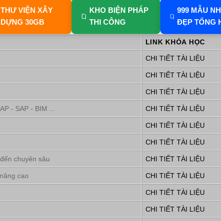
THƯ VIỆN XÂY
KHO BIỆN PHÁP
999 MẪU N
DỰNG 30GB
THI CÔNG
ĐẸP TỔNG 
LINK KHÓA HỌC
CHI TIẾT TÀI LIỆU
CHI TIẾT TÀI LIỆU
CHI TIẾT TÀI LIỆU
P - SAP - BIM ...
CHI TIẾT TÀI LIỆU
CHI TIẾT TÀI LIỆU
CHI TIẾT TÀI LIỆU
 đến chuyên sâu
CHI TIẾT TÀI LIỆU
 nâng cao
CHI TIẾT TÀI LIỆU
CHI TIẾT TÀI LIỆU
CHI TIẾT TÀI LIỆU