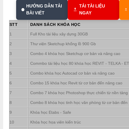
HƯỚNG DẪN TẢI
TẢI TÀI LIỆU
BÀI VIẾT
NGAY
STT
DANH SÁCH KHÓA HỌC
1
Full Kho tài liệu xây dựng 30GB
2
Thư viện Sketchup khổng lồ 900 Gb
3
Combo 4 khóa học Sketchup cơ bản và nâng cao
4
Commbo tài liệu học 80 khóa học REVIT - TELKA - ETA
5
Combo khóa học Autocad cơ bản và nâng cao
6
Combo 15 khóa học Revit từ cơ bản đến nâng cao
7
Combo 7 khóa học Photoshop thực chiến từ nền tảng
8
Combo 8 khóa học tinh học văn phòng từ cơ bản đến
9
Khóa học Etabs - Safe
10
Khóa học họa viên kiến trúc