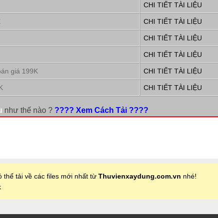
CHI TIẾT TÀI LIỆU
E
CHI TIẾT TÀI LIỆU
CHI TIẾT TÀI LIỆU
CHI TIẾT TÀI LIỆU
oán giá 199K
CHI TIẾT TÀI LIỆU
K
CHI TIẾT TÀI LIỆU
u
như thế nào ?
???? Xem Cách Tải ????
 thể tải về các files mới nhất từ
Thuvienxaydung.com.vn
nhé!
k