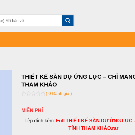
THIẾT KẾ SÀN DỰ ỨNG LỰC – CHỈ MAN
THAM KHẢO
( 0 Đánh giá )
0
out
of
MIỄN PHÍ
5
Tệp đính kèm:
Full THIẾT KẾ SÀN DỰ ỨNG LỰC 
TÍNH THAM KHẢO.rar