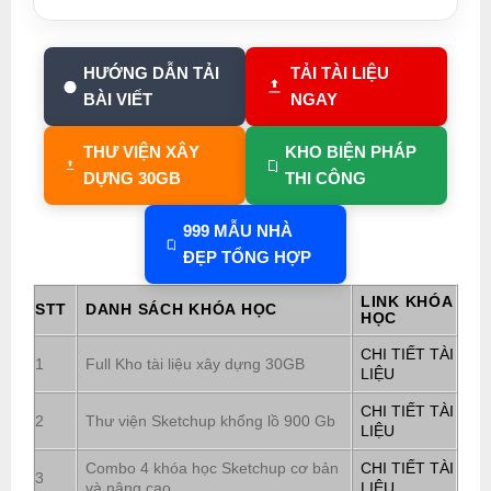
HƯỚNG DẪN TẢI
TẢI TÀI LIỆU
BÀI VIẾT
NGAY
THƯ VIỆN XÂY
KHO BIỆN PHÁP
DỰNG 30GB
THI CÔNG
999 MẪU NHÀ
ĐẸP TỔNG HỢP
LINK KHÓA
STT
DANH SÁCH KHÓA HỌC
HỌC
CHI TIẾT TÀI
1
Full Kho tài liệu xây dựng 30GB
LIỆU
CHI TIẾT TÀI
2
Thư viện Sketchup khổng lồ 900 Gb
LIỆU
Combo 4 khóa học Sketchup cơ bản
CHI TIẾT TÀI
3
và nâng cao
LIỆU