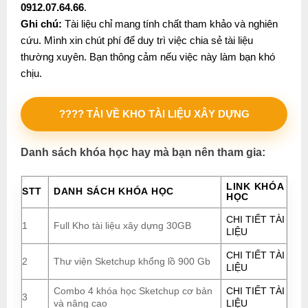
0912.07.64.66
.
Ghi chú:
Tài liệu chỉ mang tính chất tham khảo và nghiên
cứu. Mình xin chút phí để duy trì việc chia sẻ tài liệu
thường xuyên. Bạn thông cảm nếu việc này làm bạn khó
chịu.
???? TẢI VỀ KHO TÀI LIỆU XÂY DỰNG
Danh sách khóa học hay mà bạn nên tham gia:
LINK KHÓA
STT
DANH SÁCH KHÓA HỌC
HỌC
CHI TIẾT TÀI
1
Full Kho tài liệu xây dựng 30GB
LIỆU
CHI TIẾT TÀI
2
Thư viện Sketchup khổng lồ 900 Gb
LIỆU
Combo 4 khóa học Sketchup cơ bản
CHI TIẾT TÀI
3
và nâng cao
LIỆU