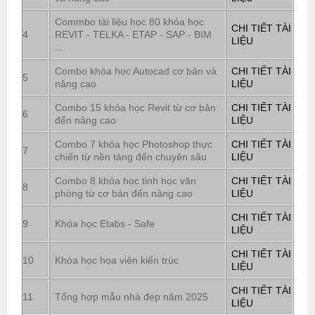
Commbo tài liệu học 80 khóa học
CHI TIẾT TÀI
4
REVIT - TELKA - ETAP - SAP - BIM
LIỆU
...
Combo khóa học Autocad cơ bản và
CHI TIẾT TÀI
5
nâng cao
LIỆU
Combo 15 khóa học Revit từ cơ bản
CHI TIẾT TÀI
6
đến nâng cao
LIỆU
Combo 7 khóa học Photoshop thực
CHI TIẾT TÀI
7
chiến từ nền tảng đến chuyên sâu
LIỆU
Combo 8 khóa học tinh học văn
CHI TIẾT TÀI
8
phòng từ cơ bản đến nâng cao
LIỆU
CHI TIẾT TÀI
9
Khóa học Etabs - Safe
LIỆU
CHI TIẾT TÀI
10
Khóa học họa viên kiến trúc
LIỆU
CHI TIẾT TÀI
11
Tổng hợp mẫu nhà đẹp năm 2025
LIỆU