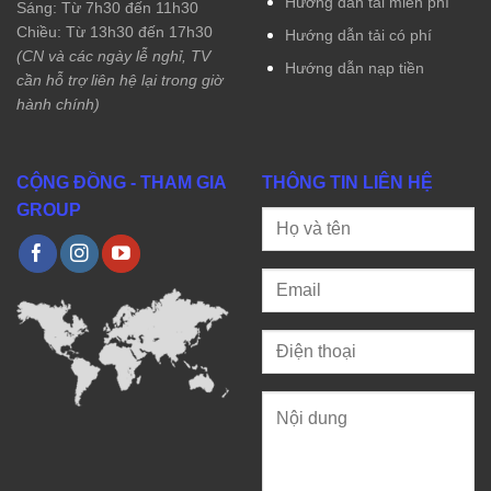
Hướng dẫn tải miễn phí
Sáng: Từ 7h30 đến 11h30
Chiều: Từ 13h30 đến 17h30
Hướng dẫn tải có phí
(CN và các ngày lễ nghỉ, TV
Hướng dẫn nạp tiền
cần hỗ trợ liên hệ lại trong giờ
hành chính)
CỘNG ĐỒNG - THAM GIA
THÔNG TIN LIÊN HỆ
GROUP