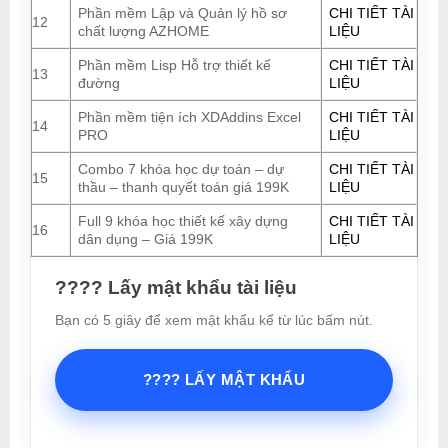
Phần mềm Lập và Quản lý hồ sơ
CHI TIẾT TÀI
12
chất lượng AZHOME
LIỆU
Phần mềm Lisp Hỗ trợ thiết kế
CHI TIẾT TÀI
13
đường
LIỆU
Phần mềm tiện ích XDAddins Excel
CHI TIẾT TÀI
14
PRO
LIỆU
Combo 7 khóa học dự toán – dự
CHI TIẾT TÀI
15
thầu – thanh quyết toán giá 199K
LIỆU
Full 9 khóa học thiết kế xây dựng
CHI TIẾT TÀI
16
dân dụng – Giá 199K
LIỆU
???? Lấy mật khẩu tài liệu
Bạn có 5 giây để xem mật khẩu kể từ lúc bấm nút.
???? LẤY MẬT KHẨU