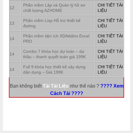
Phần mềm Lập và Quản lý hồ sơ
CHI TIẾT TÀI
12
chất lượng AZHOME
LIỆU
Phần mềm Lisp Hỗ trợ thiết kế
CHI TIẾT TÀI
13
đường
LIỆU
Phần mềm tiện ích XDAddins Excel
CHI TIẾT TÀI
14
PRO
LIỆU
Combo 7 khóa học dự toán – dự
CHI TIẾT TÀI
14
thầu – thanh quyết toán giá 199K
LIỆU
Full 9 khóa học thiết kế xây dựng
CHI TIẾT TÀI
14
dân dụng – Giá 199K
LIỆU
Bạn không biết
Tải Tài Liệu
như thế nào ?
???? Xem
Cách Tải ????