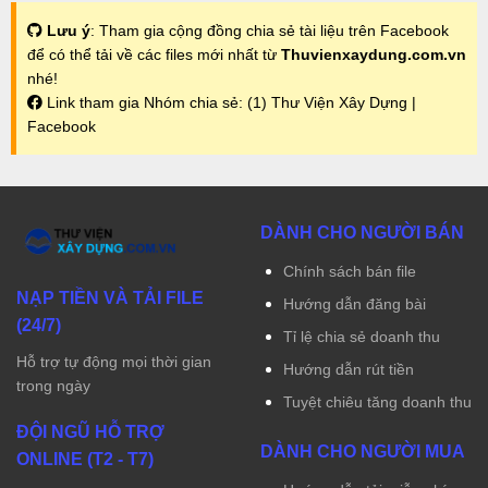
Lưu ý
: Tham gia cộng đồng chia sẻ tài liệu trên Facebook
để có thể tải về các files mới nhất từ
Thuvienxaydung.com.vn
nhé!
Link tham gia Nhóm chia sẻ:
(1) Thư Viện Xây Dựng |
Facebook
DÀNH CHO NGƯỜI BÁN
Chính sách bán file
NẠP TIỀN VÀ TẢI FILE
Hướng dẫn đăng bài
(24/7)
Tỉ lệ chia sẻ doanh thu
Hỗ trợ tự động mọi thời gian
Hướng dẫn rút tiền
trong ngày
Tuyệt chiêu tăng doanh thu
ĐỘI NGŨ HỖ TRỢ
DÀNH CHO NGƯỜI MUA
ONLINE (T2 - T7)