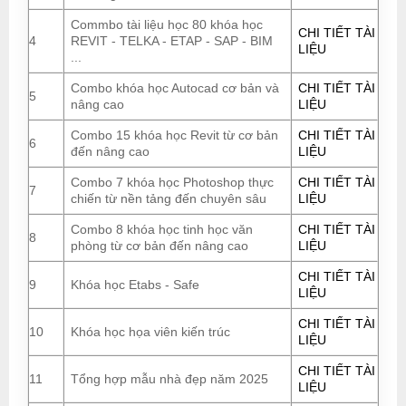
Commbo tài liệu học 80 khóa học
CHI TIẾT TÀI
4
REVIT - TELKA - ETAP - SAP - BIM
LIỆU
...
Combo khóa học Autocad cơ bản và
CHI TIẾT TÀI
5
nâng cao
LIỆU
Combo 15 khóa học Revit từ cơ bản
CHI TIẾT TÀI
6
đến nâng cao
LIỆU
Combo 7 khóa học Photoshop thực
CHI TIẾT TÀI
7
chiến từ nền tảng đến chuyên sâu
LIỆU
Combo 8 khóa học tinh học văn
CHI TIẾT TÀI
8
phòng từ cơ bản đến nâng cao
LIỆU
CHI TIẾT TÀI
9
Khóa học Etabs - Safe
LIỆU
CHI TIẾT TÀI
10
Khóa học họa viên kiến trúc
LIỆU
CHI TIẾT TÀI
11
Tổng hợp mẫu nhà đẹp năm 2025
LIỆU