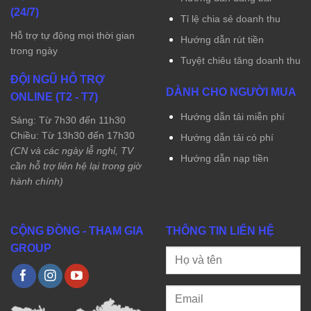
(24/7)
Tỉ lệ chia sẻ doanh thu
Hỗ trợ tự động mọi thời gian
Hướng dẫn rút tiền
trong ngày
Tuyệt chiêu tăng doanh thu
ĐỘI NGŨ HỖ TRỢ
DÀNH CHO NGƯỜI MUA
ONLINE (T2 - T7)
Hướng dẫn tải miễn phí
Sáng: Từ 7h30 đến 11h30
Chiều: Từ 13h30 đến 17h30
Hướng dẫn tải có phí
(CN và các ngày lễ nghỉ, TV
Hướng dẫn nạp tiền
cần hỗ trợ liên hệ lại trong giờ
hành chính)
CỘNG ĐỒNG - THAM GIA
THÔNG TIN LIÊN HỆ
GROUP