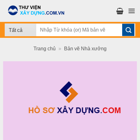
Chuyển
đến
nội
dung
Tìm
kiếm:
Trang chủ
»
Bản vẽ Nhà xưởng