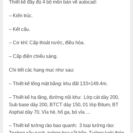
Thiết kế đầy đủ 4 bộ môn bản vẽ autocad:
– Kiến trúc.
– Kết cấu.
– Cơ khí: Cấp thoát nước, điều hòa.
– Cấp điện chiếu sáng.
Chi tiết các hạng mục như sau:
– Thiết kế tổng mặt bằng: khu đất 133×149.4m.
– Thiết kế hạ tầng, đường nội khu: Lớp cát dày 200,
Sub base dày 200, BTCT dày 150, 01 lớp Bitum, BT
Asphal dày 70, Vỉa hè, hố ga, bó vỉa …
– Thiết kế tường rào bao quanh: 3 loại tường rào:
Trường xây gạch, tường hoa sắt hộp, Tường lưới thép