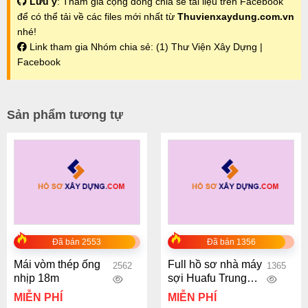
Lưu ý
: Tham gia cộng đồng chia sẻ tài liệu trên Facebook
để có thể tải về các files mới nhất từ
Thuvienxaydung.com.vn
nhé!
Link tham gia Nhóm chia sẻ:
(1) Thư Viện Xây Dựng |
Facebook
Sản phẩm tương tự
Đã bán 2553
Đã bán 1356
Mái vòm thép ống
Full hồ sơ nhà máy
2562
1365
nhịp 18m
sợi Huafu Trung
Quốc quy mô
MIỄN PHÍ
MIỄN PHÍ
156x200m