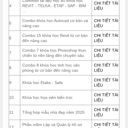
Commbo tài liệu học 80 khóa học
CHI TIẾT TÀI
4
REVIT - TELKA - ETAP - SAP - BIM
LIỆU
...
Combo khóa học Autocad cơ bản và
CHI TIẾT TÀI
5
nâng cao
LIỆU
Combo 15 khóa học Revit từ cơ bản
CHI TIẾT TÀI
6
đến nâng cao
LIỆU
Combo 7 khóa học Photoshop thực
CHI TIẾT TÀI
7
chiến từ nền tảng đến chuyên sâu
LIỆU
Combo 8 khóa học tinh học văn
CHI TIẾT TÀI
8
phòng từ cơ bản đến nâng cao
LIỆU
CHI TIẾT TÀI
9
Khóa học Etabs - Safe
LIỆU
CHI TIẾT TÀI
10
Khóa học họa viên kiến trúc
LIỆU
CHI TIẾT TÀI
11
Tổng hợp mẫu nhà đẹp năm 2025
LIỆU
Phần mềm Lập và Quản lý hồ sơ
CHI TIẾT TÀI
12