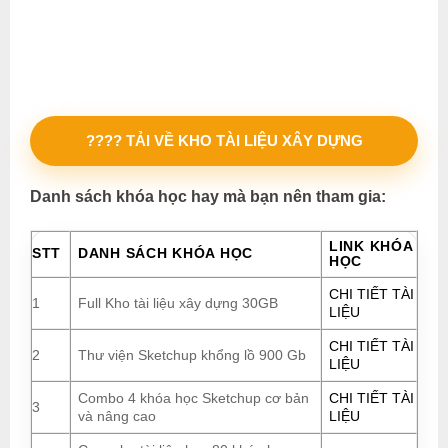
???? TẢI VỀ KHO TÀI LIỆU XÂY DỰNG
Danh sách khóa học hay mà bạn nên tham gia:
LINK KHÓA
STT
DANH SÁCH KHÓA HỌC
HỌC
CHI TIẾT TÀI
1
Full Kho tài liệu xây dựng 30GB
LIỆU
CHI TIẾT TÀI
2
Thư viện Sketchup khổng lồ 900 Gb
LIỆU
Combo 4 khóa học Sketchup cơ bản
CHI TIẾT TÀI
3
và nâng cao
LIỆU