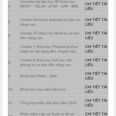
Commbo tài liệu học 80 khóa học
CHI TIẾT TÀI
4
REVIT - TELKA - ETAP - SAP - BIM
LIỆU
...
Combo khóa học Autocad cơ bản và
CHI TIẾT TÀI
5
nâng cao
LIỆU
Combo 15 khóa học Revit từ cơ bản
CHI TIẾT TÀI
6
đến nâng cao
LIỆU
Combo 7 khóa học Photoshop thực
CHI TIẾT TÀI
7
chiến từ nền tảng đến chuyên sâu
LIỆU
Combo 8 khóa học tinh học văn
CHI TIẾT TÀI
8
phòng từ cơ bản đến nâng cao
LIỆU
CHI TIẾT TÀI
9
Khóa học Etabs - Safe
LIỆU
CHI TIẾT TÀI
10
Khóa học họa viên kiến trúc
LIỆU
CHI TIẾT TÀI
11
Tổng hợp mẫu nhà đẹp năm 2025
LIỆU
Phần mềm Lập và Quản lý hồ sơ
CHI TIẾT TÀI