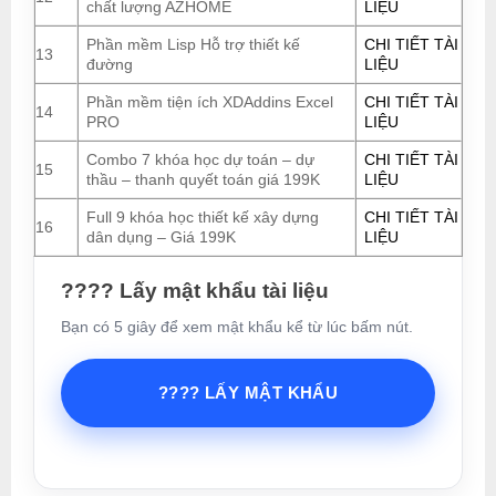
chất lượng AZHOME
LIỆU
Phần mềm Lisp Hỗ trợ thiết kế
CHI TIẾT TÀI
13
đường
LIỆU
Phần mềm tiện ích XDAddins Excel
CHI TIẾT TÀI
14
PRO
LIỆU
Combo 7 khóa học dự toán – dự
CHI TIẾT TÀI
15
thầu – thanh quyết toán giá 199K
LIỆU
Full 9 khóa học thiết kế xây dựng
CHI TIẾT TÀI
16
dân dụng – Giá 199K
LIỆU
???? Lấy mật khẩu tài liệu
Bạn có 5 giây để xem mật khẩu kể từ lúc bấm nút.
???? LẤY MẬT KHẨU