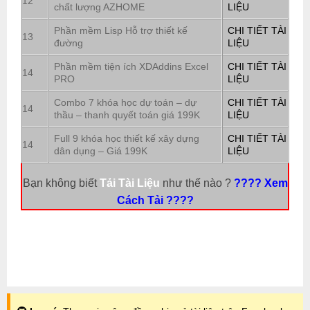
12
chất lượng AZHOME
LIỆU
Phần mềm Lisp Hỗ trợ thiết kế
CHI TIẾT TÀI
13
đường
LIỆU
Phần mềm tiện ích XDAddins Excel
CHI TIẾT TÀI
14
PRO
LIỆU
Combo 7 khóa học dự toán – dự
CHI TIẾT TÀI
14
thầu – thanh quyết toán giá 199K
LIỆU
Full 9 khóa học thiết kế xây dựng
CHI TIẾT TÀI
14
dân dụng – Giá 199K
LIỆU
Bạn không biết
Tải Tài Liệu
như thế nào ?
???? Xem
Cách Tải ????