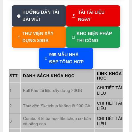
HƯỚNG DẪN TẢI
TẢI TÀI LIỆU
BÀI VIẾT
NGAY
THƯ VIỆN XÂY
KHO BIỆN PHÁP
DỰNG 30GB
THI CÔNG
999 MẪU NHÀ
ĐẸP TỔNG HỢP
LINK KHÓA
STT
DANH SÁCH KHÓA HỌC
HỌC
CHI TIẾT TÀI
1
Full Kho tài liệu xây dựng 30GB
LIỆU
CHI TIẾT TÀI
2
Thư viện Sketchup khổng lồ 900 Gb
LIỆU
Combo 4 khóa học Sketchup cơ bản
CHI TIẾT TÀI
3
và nâng cao
LIỆU