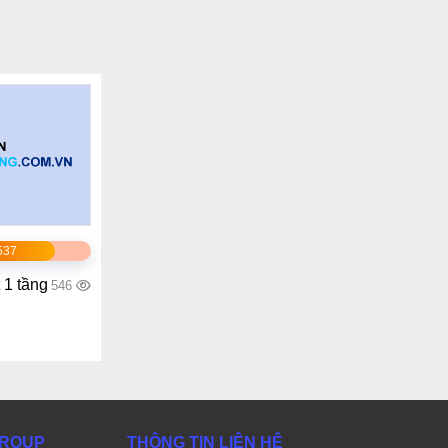
537
 1 tầng
546
GROUP
THÔNG TIN LIÊN HỆ