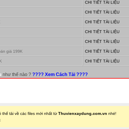
CHI TIẾT TÀI LIỆU
CHI TIẾT TÀI LIỆU
E
CHI TIẾT TÀI LIỆU
CHI TIẾT TÀI LIỆU
CHI TIẾT TÀI LIỆU
oán giá 199K
CHI TIẾT TÀI LIỆU
K
CHI TIẾT TÀI LIỆU
u
như thế nào ?
???? Xem Cách Tải ????
 thể tải về các files mới nhất từ
Thuvienxaydung.com.vn
nhé!
k