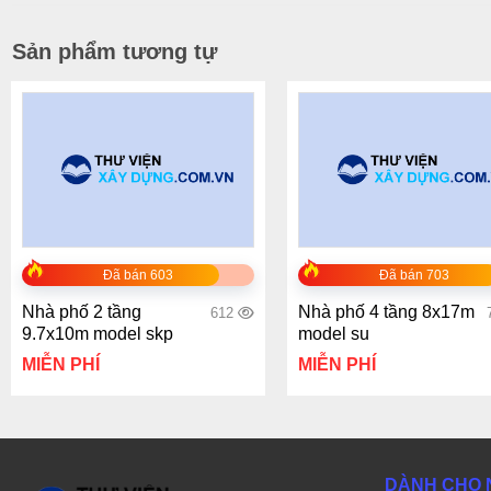
Sản phẩm tương tự
+
+
Đã bán 603
Đã bán 703
Nhà phố 2 tầng
Nhà phố 4 tầng 8x17m
612
9.7x10m model skp
model su
MIỄN PHÍ
MIỄN PHÍ
DÀNH CHO 