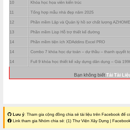
10
Khóa học họa viên kiến trúc
11
Tổng hợp mẫu nhà đẹp năm 2025
12
Phần mềm Lập và Quản lý hồ sơ chất lượng AZHOM
13
Phần mềm Lisp Hỗ trợ thiết kế đường
14
Phần mềm tiện ích XDAddins Excel PRO
14
Combo 7 khóa học dự toán – dự thầu – thanh quyết t
14
Full 9 khóa học thiết kế xây dựng dân dụng – Giá 199
Bạn không biết
Tải Tài Liệ
Lưu ý
: Tham gia cộng đồng chia sẻ tài liệu trên Facebook để có
Link tham gia Nhóm chia sẻ:
(1) Thư Viện Xây Dựng | Faceboo