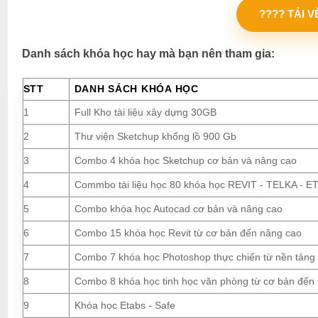
???? TẢI 
Danh sách khóa học hay mà bạn nên tham gia:
STT
DANH SÁCH KHÓA HỌC
1
Full Kho tài liệu xây dựng 30GB
2
Thư viện Sketchup khổng lồ 900 Gb
3
Combo 4 khóa học Sketchup cơ bản và nâng cao
4
Commbo tài liệu học 80 khóa học REVIT - TELKA - ETA
5
Combo khóa học Autocad cơ bản và nâng cao
6
Combo 15 khóa học Revit từ cơ bản đến nâng cao
7
Combo 7 khóa học Photoshop thực chiến từ nền tảng
8
Combo 8 khóa học tinh học văn phòng từ cơ bản đến
9
Khóa học Etabs - Safe