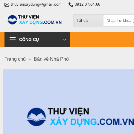
Chuyển
thuvienxaydung@gmail.com
0912.07.64.66
đến
Tìm
nội
kiếm:
dung
CÔNG CỤ
Trang chủ
»
Bản vẽ Nhà Phố