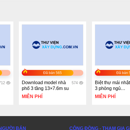
+
+
Đã bán 565
Đã bán 
Download model nhà
Biệt thự mái nhật
712
574
phố 3 tầng 13×7.6m su
3 phòng ngủ
8.2×16.59m
MIỄN PHÍ
MIỄN PHÍ
NGƯỜI BÁN
CỘNG ĐỒNG - THAM GIA 