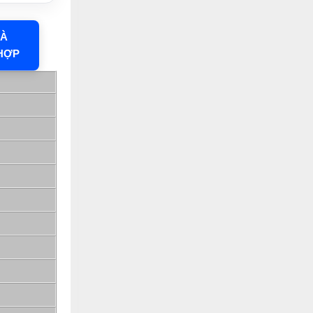
HÀ
HỢP