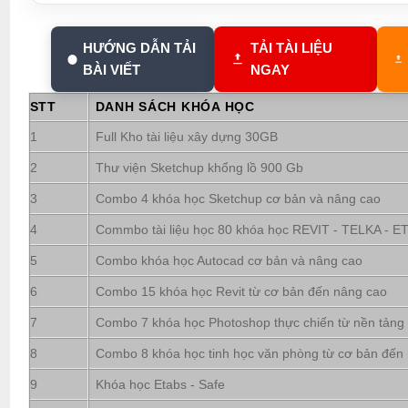
HƯỚNG DẪN TẢI
TẢI TÀI LIỆU
BÀI VIẾT
NGAY
STT
DANH SÁCH KHÓA HỌC
1
Full Kho tài liệu xây dựng 30GB
2
Thư viện Sketchup khổng lồ 900 Gb
3
Combo 4 khóa học Sketchup cơ bản và nâng cao
4
Commbo tài liệu học 80 khóa học REVIT - TELKA - ETA
5
Combo khóa học Autocad cơ bản và nâng cao
6
Combo 15 khóa học Revit từ cơ bản đến nâng cao
7
Combo 7 khóa học Photoshop thực chiến từ nền tảng
8
Combo 8 khóa học tinh học văn phòng từ cơ bản đến
9
Khóa học Etabs - Safe