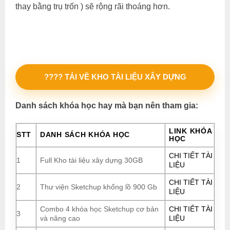
thay bằng trụ trốn ) sẽ rộng rãi thoáng hơn.
???? TẢI VỀ KHO TÀI LIỆU XÂY DỰNG
Danh sách khóa học hay mà bạn nên tham gia:
LINK KHÓA
STT
DANH SÁCH KHÓA HỌC
HỌC
CHI TIẾT TÀI
1
Full Kho tài liệu xây dựng 30GB
LIỆU
CHI TIẾT TÀI
2
Thư viện Sketchup khổng lồ 900 Gb
LIỆU
Combo 4 khóa học Sketchup cơ bản
CHI TIẾT TÀI
3
và nâng cao
LIỆU