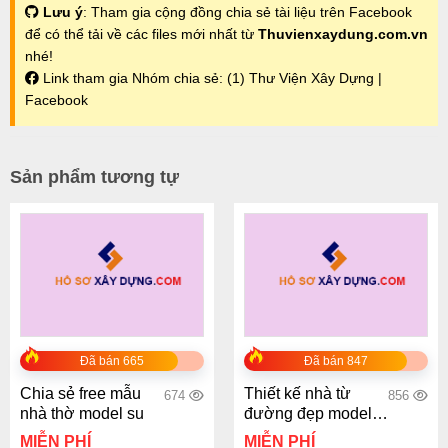
Lưu ý
: Tham gia cộng đồng chia sẻ tài liệu trên Facebook
để có thể tải về các files mới nhất từ
Thuvienxaydung.com.vn
nhé!
Link tham gia Nhóm chia sẻ:
(1) Thư Viện Xây Dựng |
Facebook
Sản phẩm tương tự
Đã bán 665
Đã bán 847
Chia sẻ free mẫu
Thiết kế nhà từ
674
856
nhà thờ model su
đường đẹp model
su 6x7m
MIỄN PHÍ
MIỄN PHÍ