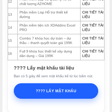
12
chất lượng AZHOME
LIỆU
Phần mềm Lisp Hỗ trợ thiết kế
CHI TIẾT TÀI
13
đường
LIỆU
Phần mềm tiện ích XDAddins Excel
CHI TIẾT TÀI
14
PRO
LIỆU
Combo 7 khóa học dự toán – dự
CHI TIẾT TÀI
15
thầu – thanh quyết toán giá 199K
LIỆU
Full 9 khóa học thiết kế xây dựng
CHI TIẾT TÀI
16
dân dụng – Giá 199K
LIỆU
???? Lấy mật khẩu tài liệu
Bạn có 5 giây để xem mật khẩu kể từ lúc bấm nút.
???? LẤY MẬT KHẨU