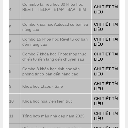
Commbo tài liệu học 80 khóa học
CHI TIẾT TÀI
4
REVIT - TELKA - ETAP - SAP - BIM
LIỆU
...
Combo khóa học Autocad cơ bản và
CHI TIẾT TÀI
5
nâng cao
LIỆU
Combo 15 khóa học Revit từ cơ bản
CHI TIẾT TÀI
6
đến nâng cao
LIỆU
Combo 7 khóa học Photoshop thực
CHI TIẾT TÀI
7
chiến từ nền tảng đến chuyên sâu
LIỆU
Combo 8 khóa học tinh học văn
CHI TIẾT TÀI
8
phòng từ cơ bản đến nâng cao
LIỆU
CHI TIẾT TÀI
9
Khóa học Etabs - Safe
LIỆU
CHI TIẾT TÀI
10
Khóa học họa viên kiến trúc
LIỆU
CHI TIẾT TÀI
11
Tổng hợp mẫu nhà đẹp năm 2025
LIỆU