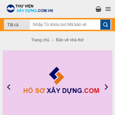
Chuyển
đến
nội
dung
Tìm
kiếm:
Trang chủ
»
Bản vẽ nhà thờ