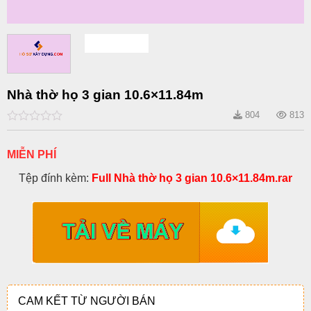
Nhà thờ họ 3 gian 10.6×11.84m
804
813
0
out
of
MIỄN PHÍ
5
Tệp đính kèm:
Full Nhà thờ họ 3 gian 10.6×11.84m.rar
CAM KẾT TỪ NGƯỜI BÁN