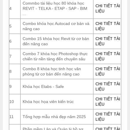
Commbo tài liệu học 80 khóa học
CHI TIẾT TÀI
4
REVIT - TELKA - ETAP - SAP - BIM
LIỆU
...
Combo khóa học Autocad cơ bản và
CHI TIẾT TÀI
5
nâng cao
LIỆU
Combo 15 khóa học Revit từ cơ bản
CHI TIẾT TÀI
6
đến nâng cao
LIỆU
Combo 7 khóa học Photoshop thực
CHI TIẾT TÀI
7
chiến từ nền tảng đến chuyên sâu
LIỆU
Combo 8 khóa học tinh học văn
CHI TIẾT TÀI
8
phòng từ cơ bản đến nâng cao
LIỆU
CHI TIẾT TÀI
9
Khóa học Etabs - Safe
LIỆU
CHI TIẾT TÀI
10
Khóa học họa viên kiến trúc
LIỆU
CHI TIẾT TÀI
11
Tổng hợp mẫu nhà đẹp năm 2025
LIỆU
Phần mềm Lập và Quản lý hồ sơ
CHI TIẾT TÀI