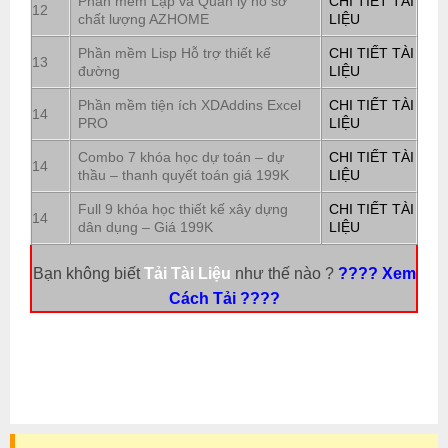
Phần mềm Lập và Quản lý hồ sơ
CHI TIẾT TÀI
12
chất lượng AZHOME
LIỆU
Phần mềm Lisp Hỗ trợ thiết kế
CHI TIẾT TÀI
13
đường
LIỆU
Phần mềm tiện ích XDAddins Excel
CHI TIẾT TÀI
14
PRO
LIỆU
Combo 7 khóa học dự toán – dự
CHI TIẾT TÀI
14
thầu – thanh quyết toán giá 199K
LIỆU
Full 9 khóa học thiết kế xây dựng
CHI TIẾT TÀI
14
dân dụng – Giá 199K
LIỆU
Bạn không biết
Tải Tài Liệu
như thế nào ?
???? Xem
Cách Tải ????