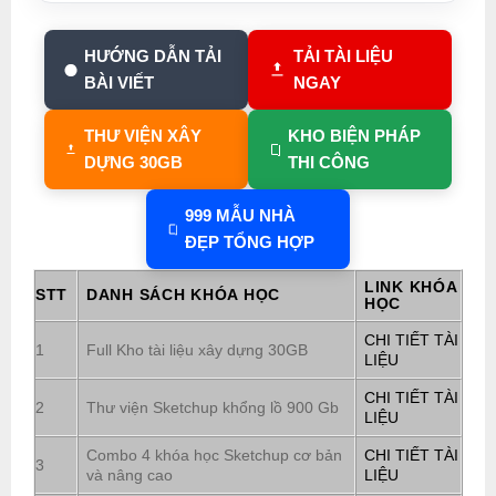
HƯỚNG DẪN TẢI
TẢI TÀI LIỆU
BÀI VIẾT
NGAY
THƯ VIỆN XÂY
KHO BIỆN PHÁP
DỰNG 30GB
THI CÔNG
999 MẪU NHÀ
ĐẸP TỔNG HỢP
LINK KHÓA
STT
DANH SÁCH KHÓA HỌC
HỌC
CHI TIẾT TÀI
1
Full Kho tài liệu xây dựng 30GB
LIỆU
CHI TIẾT TÀI
2
Thư viện Sketchup khổng lồ 900 Gb
LIỆU
Combo 4 khóa học Sketchup cơ bản
CHI TIẾT TÀI
3
và nâng cao
LIỆU