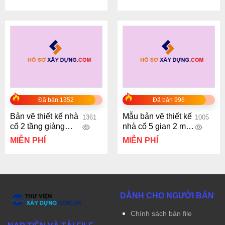
Đã bán 1352
Đã bán 996
Bản vẽ thiết kế nhà
Mẫu bản vẽ thiết kế
1361
1005
cổ 2 tầng giảng
nhà cổ 5 gian 2 mái
đường thiền viện
15x25m
MIỄN PHÍ
MIỄN PHÍ
19.5x41m
DÀNH CHO NGƯỜI BÁN
Chính sách bán file