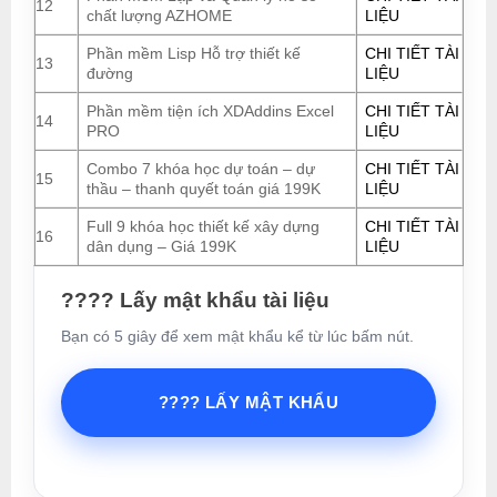
12
chất lượng AZHOME
LIỆU
Phần mềm Lisp Hỗ trợ thiết kế
CHI TIẾT TÀI
13
đường
LIỆU
Phần mềm tiện ích XDAddins Excel
CHI TIẾT TÀI
14
PRO
LIỆU
Combo 7 khóa học dự toán – dự
CHI TIẾT TÀI
15
thầu – thanh quyết toán giá 199K
LIỆU
Full 9 khóa học thiết kế xây dựng
CHI TIẾT TÀI
16
dân dụng – Giá 199K
LIỆU
???? Lấy mật khẩu tài liệu
Bạn có 5 giây để xem mật khẩu kể từ lúc bấm nút.
???? LẤY MẬT KHẨU