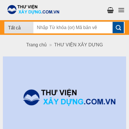
Chuyển
đến
nội
dung
Tìm
kiếm:
Trang chủ
»
THƯ VIỆN XÂY DỰNG