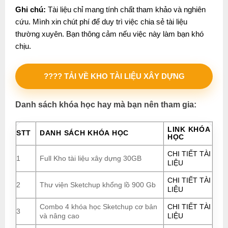
Ghi chú:
Tài liệu chỉ mang tính chất tham khảo và nghiên
cứu. Mình xin chút phí để duy trì việc chia sẻ tài liệu
thường xuyên. Bạn thông cảm nếu việc này làm bạn khó
chịu.
???? TẢI VỀ KHO TÀI LIỆU XÂY DỰNG
Danh sách khóa học hay mà bạn nên tham gia:
LINK KHÓA
STT
DANH SÁCH KHÓA HỌC
HỌC
CHI TIẾT TÀI
1
Full Kho tài liệu xây dựng 30GB
LIỆU
CHI TIẾT TÀI
2
Thư viện Sketchup khổng lồ 900 Gb
LIỆU
Combo 4 khóa học Sketchup cơ bản
CHI TIẾT TÀI
3
và nâng cao
LIỆU