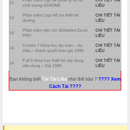
Phần mềm Lập và Quản lý hồ sơ
CHI TIẾT TÀI
12
chất lượng AZHOME
LIỆU
Phần mềm Lisp Hỗ trợ thiết kế
CHI TIẾT TÀI
13
đường
LIỆU
Phần mềm tiện ích XDAddins Excel
CHI TIẾT TÀI
14
PRO
LIỆU
Combo 7 khóa học dự toán – dự
CHI TIẾT TÀI
14
thầu – thanh quyết toán giá 199K
LIỆU
Full 9 khóa học thiết kế xây dựng
CHI TIẾT TÀI
14
dân dụng – Giá 199K
LIỆU
Bạn không biết
Tải Tài Liệu
như thế nào ?
???? Xem
Cách Tải ????