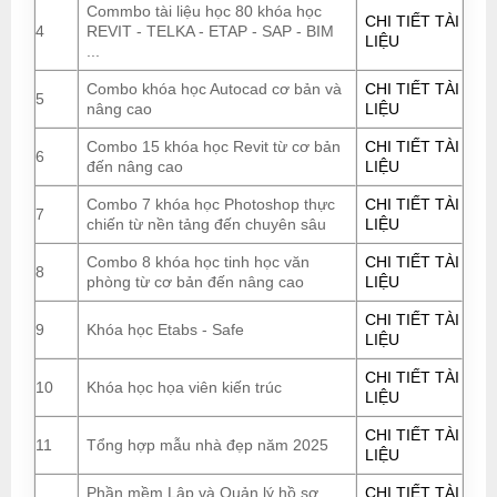
Commbo tài liệu học 80 khóa học
CHI TIẾT TÀI
4
REVIT - TELKA - ETAP - SAP - BIM
LIỆU
...
Combo khóa học Autocad cơ bản và
CHI TIẾT TÀI
5
nâng cao
LIỆU
Combo 15 khóa học Revit từ cơ bản
CHI TIẾT TÀI
6
đến nâng cao
LIỆU
Combo 7 khóa học Photoshop thực
CHI TIẾT TÀI
7
chiến từ nền tảng đến chuyên sâu
LIỆU
Combo 8 khóa học tinh học văn
CHI TIẾT TÀI
8
phòng từ cơ bản đến nâng cao
LIỆU
CHI TIẾT TÀI
9
Khóa học Etabs - Safe
LIỆU
CHI TIẾT TÀI
10
Khóa học họa viên kiến trúc
LIỆU
CHI TIẾT TÀI
11
Tổng hợp mẫu nhà đẹp năm 2025
LIỆU
Phần mềm Lập và Quản lý hồ sơ
CHI TIẾT TÀI