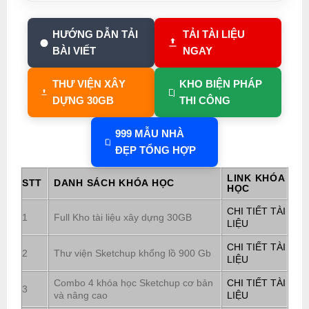
HƯỚNG DẪN TẢI
TẢI TÀI LIỆU
BÀI VIẾT
NGAY
THƯ VIỆN XÂY
KHO BIỆN PHÁP
DỰNG 30GB
THI CÔNG
999 MẪU NHÀ
ĐẸP TỔNG HỢP
LINK KHÓA
STT
DANH SÁCH KHÓA HỌC
HỌC
CHI TIẾT TÀI
1
Full Kho tài liệu xây dựng 30GB
LIỆU
CHI TIẾT TÀI
2
Thư viện Sketchup khổng lồ 900 Gb
LIỆU
Combo 4 khóa học Sketchup cơ bản
CHI TIẾT TÀI
3
và nâng cao
LIỆU