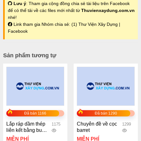
Lưu ý
: Tham gia cộng đồng chia sẻ tài liệu trên Facebook
để có thể tải về các files mới nhất từ
Thuvienxaydung.com.vn
nhé!
Link tham gia Nhóm chia sẻ:
(1) Thư Viện Xây Dựng |
Facebook
Sản phẩm tương tự
Đã bán 1166
Đã bán 1290
Lắp ráp dầm thép
Chuyên đề về cọc
1175
1299
liên kết bằng bu
barret
lông cường độ cao
MIỄN PHÍ
MIỄN PHÍ