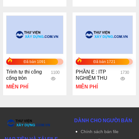
– Phạm Huy Chính
Đã bán 1091
Đã bán 1721
Trình tự thi công
PHẦN E : ITP
1100
1730
cống tròn
NGHIỆM THU
MIỄN PHÍ
MIỄN PHÍ
DÀNH CHO NGƯỜI BÁN
Chính sách bán file