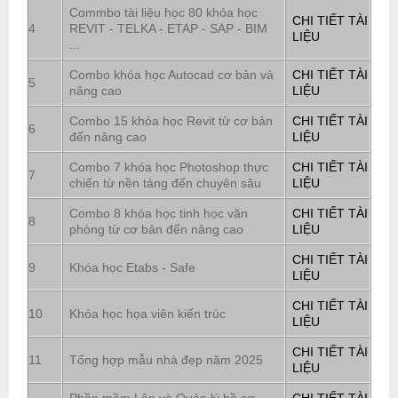
Commbo tài liệu học 80 khóa học
CHI TIẾT TÀI
4
REVIT - TELKA - ETAP - SAP - BIM
LIỆU
...
Combo khóa học Autocad cơ bản và
CHI TIẾT TÀI
5
nâng cao
LIỆU
Combo 15 khóa học Revit từ cơ bản
CHI TIẾT TÀI
6
đến nâng cao
LIỆU
Combo 7 khóa học Photoshop thực
CHI TIẾT TÀI
7
chiến từ nền tảng đến chuyên sâu
LIỆU
Combo 8 khóa học tinh học văn
CHI TIẾT TÀI
8
phòng từ cơ bản đến nâng cao
LIỆU
CHI TIẾT TÀI
9
Khóa học Etabs - Safe
LIỆU
CHI TIẾT TÀI
10
Khóa học họa viên kiến trúc
LIỆU
CHI TIẾT TÀI
11
Tổng hợp mẫu nhà đẹp năm 2025
LIỆU