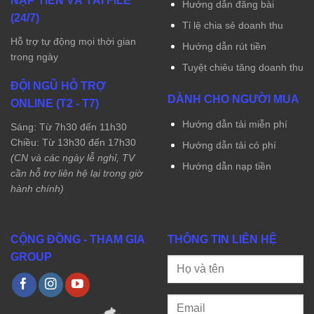
NẠP TIỀN VÀ TẢI FILE
Hướng dẫn đăng bài
(24/7)
Tỉ lệ chia sẻ doanh thu
Hỗ trợ tự động mọi thời gian
Hướng dẫn rút tiền
trong ngày
Tuyệt chiêu tăng doanh thu
ĐỘI NGŨ HỖ TRỢ
DÀNH CHO NGƯỜI MUA
ONLINE (T2 - T7)
Hướng dẫn tải miễn phí
Sáng: Từ 7h30 đến 11h30
Chiều: Từ 13h30 đến 17h30
Hướng dẫn tải có phí
(CN và các ngày lễ nghỉ, TV
Hướng dẫn nạp tiền
cần hỗ trợ liên hệ lại trong giờ
hành chính)
CỘNG ĐỒNG - THAM GIA
THÔNG TIN LIÊN HỆ
GROUP