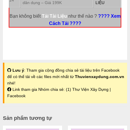
14
dân dụng – Giá 199K
LIỆU
Bạn không biết
Tải Tài Liệu
như thế nào ?
???? Xem
Cách Tải ????
Lưu ý
: Tham gia cộng đồng chia sẻ tài liệu trên Facebook
để có thể tải về các files mới nhất từ
Thuvienxaydung.com.vn
nhé!
Link tham gia Nhóm chia sẻ:
(1) Thư Viện Xây Dựng |
Facebook
Sản phẩm tương tự