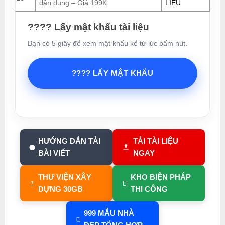
dân dụng – Giá 199K
LIỆU
???? Lấy mật khẩu tài liệu
Bạn có 5 giây để xem mật khẩu kể từ lúc bấm nút.
???? LẤY MẬT KHẨU
HƯỚNG DẪN TẢI
TẢI TÀI LIỆU
BÀI VIẾT
NGAY
THƯ VIỆN XÂY
KHO BIỆN PHÁP
DỰNG 30GB
THI CÔNG
999 MẪU NHÀ