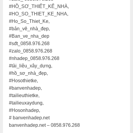
#HỒ_SƠ_THIẾT_KẾ_NHÀ,
#HO_SO_THIET_KE_NHA,
#Ho_So_Thiet_Ke,
#bản_vẽ_nhà_đẹp,
#Ban_ve_nha_dep
#sđt_0858.976.268
#zalo_0858.976.268
#nhadep_0858.976.268
#tài_liệu_xây_dựng,
#hồ_sơ_nhà_đẹp,
#Hosothietke,
#banvenhadep,
#tailieuthietke,
#tailieuxaydung,
#Hosonhadep,
# banvenhadep.net
banvenhadep.net – 0858.976.268