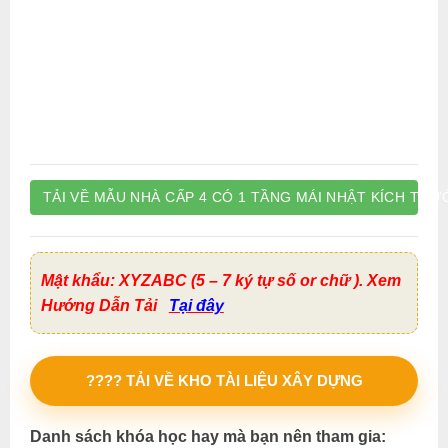
TẢI VỀ MẪU NHÀ CẤP 4 CÓ 1 TẦNG MÁI NHẬT KÍCH THƯỚ
Mật khẩu: XYZABC (5 – 7 ký tự số or chữ ). Xem
Hướng Dẫn Tải
Tại đây
???? TẢI VỀ KHO TÀI LIỆU XÂY DỰNG
Danh sách khóa học hay mà bạn nên tham gia: