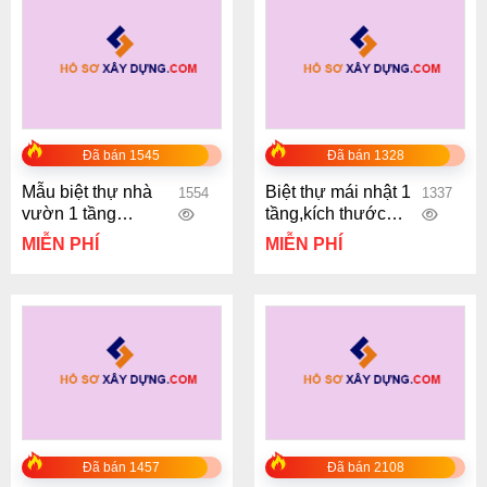
Đã bán 1545
Đã bán 1328
Mẫu biệt thự nhà
Biệt thự mái nhật 1
1554
1337
vườn 1 tầng
tầng,kích thước
10.72×15.52m đẹp
13.5×9.5m
MIỄN PHÍ
MIỄN PHÍ
thiết kế đơn giản
Đã bán 1457
Đã bán 2108