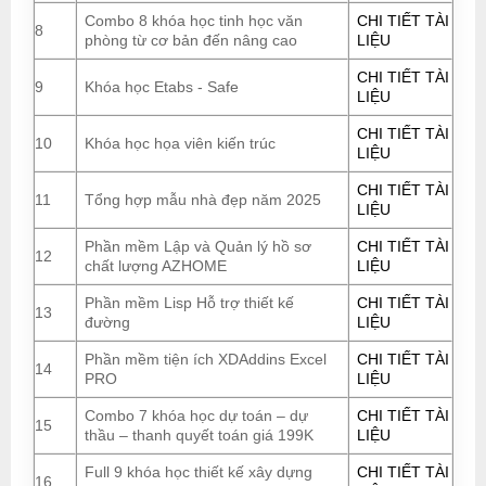
Combo 8 khóa học tinh học văn
CHI TIẾT TÀI
8
phòng từ cơ bản đến nâng cao
LIỆU
CHI TIẾT TÀI
9
Khóa học Etabs - Safe
LIỆU
CHI TIẾT TÀI
10
Khóa học họa viên kiến trúc
LIỆU
CHI TIẾT TÀI
11
Tổng hợp mẫu nhà đẹp năm 2025
LIỆU
Phần mềm Lập và Quản lý hồ sơ
CHI TIẾT TÀI
12
chất lượng AZHOME
LIỆU
Phần mềm Lisp Hỗ trợ thiết kế
CHI TIẾT TÀI
13
đường
LIỆU
Phần mềm tiện ích XDAddins Excel
CHI TIẾT TÀI
14
PRO
LIỆU
Combo 7 khóa học dự toán – dự
CHI TIẾT TÀI
15
thầu – thanh quyết toán giá 199K
LIỆU
Full 9 khóa học thiết kế xây dựng
CHI TIẾT TÀI
16