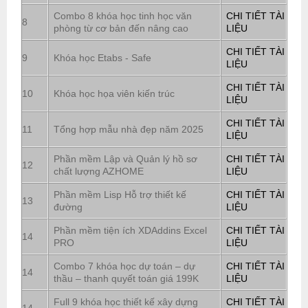
Combo 8 khóa học tinh học văn
CHI TIẾT TÀI
8
phòng từ cơ bản đến nâng cao
LIỆU
CHI TIẾT TÀI
9
Khóa học Etabs - Safe
LIỆU
CHI TIẾT TÀI
10
Khóa học họa viên kiến trúc
LIỆU
CHI TIẾT TÀI
11
Tổng hợp mẫu nhà đẹp năm 2025
LIỆU
Phần mềm Lập và Quản lý hồ sơ
CHI TIẾT TÀI
12
chất lượng AZHOME
LIỆU
Phần mềm Lisp Hỗ trợ thiết kế
CHI TIẾT TÀI
13
đường
LIỆU
Phần mềm tiện ích XDAddins Excel
CHI TIẾT TÀI
14
PRO
LIỆU
Combo 7 khóa học dự toán – dự
CHI TIẾT TÀI
14
thầu – thanh quyết toán giá 199K
LIỆU
Full 9 khóa học thiết kế xây dựng
CHI TIẾT TÀI