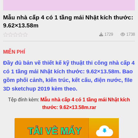
Mẫu nhà cấp 4 có 1 tầng mái Nhật kích thước:
9.62×13.58m
1729
1738
0
out
of
MIỄN PHÍ
5
Đầy đủ bản vẽ thiết kế kỹ thuật thi công nhà cấp 4
có 1 tầng mái Nhật kích thước: 9.62×13.58m. Bao
gồm phối cảnh, kiến trúc, kết cấu, điện nước, file
3D sketchup 2019 kèm theo.
Tệp đính kèm:
Mẫu nhà cấp 4 có 1 tầng mái Nhật kích
thước: 9.62×13.58m.rar