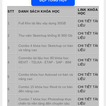
ĐẸP TỔNG HỢP
LINK KHÓA
STT
DANH SÁCH KHÓA HỌC
HỌC
CHI TIẾT TÀI
1
Full Kho tài liệu xây dựng 30GB
LIỆU
CHI TIẾT TÀI
2
Thư viện Sketchup khổng lồ 900 Gb
LIỆU
Combo 4 khóa học Sketchup cơ bản
CHI TIẾT TÀI
3
và nâng cao
LIỆU
Commbo tài liệu học 80 khóa học
CHI TIẾT TÀI
4
REVIT - TELKA - ETAP - SAP - BIM
LIỆU
...
Combo khóa học Autocad cơ bản và
CHI TIẾT TÀI
5
nâng cao
LIỆU
Combo 15 khóa học Revit từ cơ bản
CHI TIẾT TÀI
6
đến nâng cao
LIỆU
Combo 7 khóa học Photoshop thực
CHI TIẾT TÀI
7
chiến từ nền tảng đến chuyên sâu
LIỆU