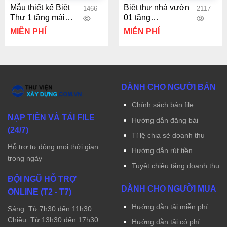
Mẫu thiết kế Biệt
Biệt thự nhà vườn
1466
2117
Thự 1 tầng mái
01 tầng
Nhật hiện đại
11.32×14.62m có
MIỄN PHÍ
MIỄN PHÍ
7.5x15m
phối cảnh
DÀNH CHO NGƯỜI BÁN
Chính sách bán file
NẠP TIỀN VÀ TẢI FILE
Hướng dẫn đăng bài
(24/7)
Tỉ lệ chia sẻ doanh thu
Hỗ trợ tự động mọi thời gian
Hướng dẫn rút tiền
trong ngày
Tuyệt chiêu tăng doanh thu
ĐỘI NGŨ HỖ TRỢ
DÀNH CHO NGƯỜI MUA
ONLINE (T2 - T7)
Hướng dẫn tải miễn phí
Sáng: Từ 7h30 đến 11h30
Chiều: Từ 13h30 đến 17h30
Hướng dẫn tải có phí