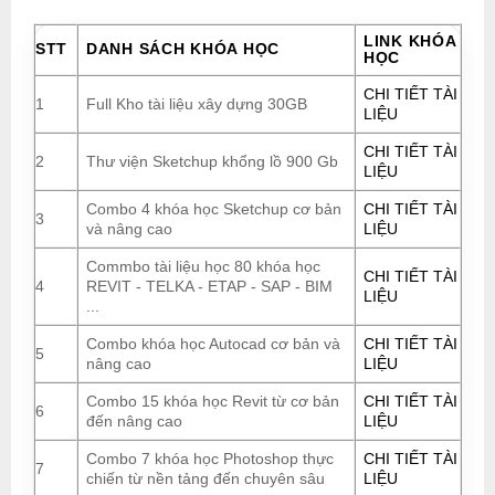
LINK KHÓA
STT
DANH SÁCH KHÓA HỌC
HỌC
CHI TIẾT TÀI
1
Full Kho tài liệu xây dựng 30GB
LIỆU
CHI TIẾT TÀI
2
Thư viện Sketchup khổng lồ 900 Gb
LIỆU
Combo 4 khóa học Sketchup cơ bản
CHI TIẾT TÀI
3
và nâng cao
LIỆU
Commbo tài liệu học 80 khóa học
CHI TIẾT TÀI
4
REVIT - TELKA - ETAP - SAP - BIM
LIỆU
...
Combo khóa học Autocad cơ bản và
CHI TIẾT TÀI
5
nâng cao
LIỆU
Combo 15 khóa học Revit từ cơ bản
CHI TIẾT TÀI
6
đến nâng cao
LIỆU
Combo 7 khóa học Photoshop thực
CHI TIẾT TÀI
7
chiến từ nền tảng đến chuyên sâu
LIỆU