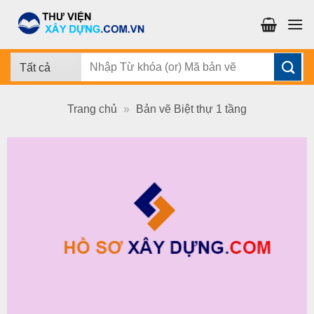
Chuyển
đến
nội
dung
Tìm
kiếm:
Trang chủ
»
Bản vẽ Biệt thự 1 tầng