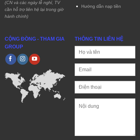
(CN và các ngày lễ nghỉ, TV
Hướng dẫn nạp tiền
cần hỗ trợ liên hệ lại trong giờ
hành chính)
CỘNG ĐỒNG - THAM GIA
THÔNG TIN LIÊN HỆ
GROUP