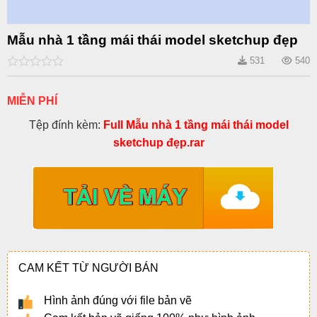
Mẫu nhà 1 tầng mái thái model sketchup đẹp
531
540
0
out
of
MIỄN PHÍ
5
Tệp đính kèm:
Full Mẫu nhà 1 tầng mái thái model
sketchup đẹp.rar
CAM KẾT TỪ NGƯỜI BÁN
Hình ảnh đúng với file bản vẽ