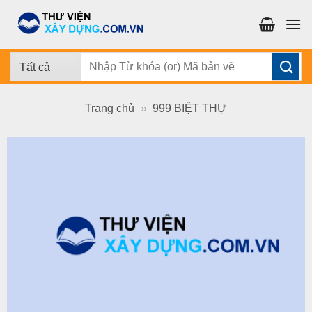
Chuyển
đến
nội
dung
Tìm
kiếm:
Trang chủ
»
999 BIỆT THỰ