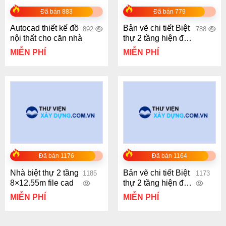
Đã bán 883
Đã bán 779
Autocad thiết kế đồ
Bản vẽ chi tiết Biệt
892
788
nội thất cho căn nhà
thự 2 tầng hiện đại
mái nhật 8.09x10m
MIỄN PHÍ
MIỄN PHÍ
Đã bán 1176
Đã bán 1164
Nhà biệt thự 2 tầng
Bản vẽ chi tiết Biệt
1185
1173
8×12.55m file cad
thự 2 tầng hiện đại
mái nhật
MIỄN PHÍ
MIỄN PHÍ
12.2×10.1m