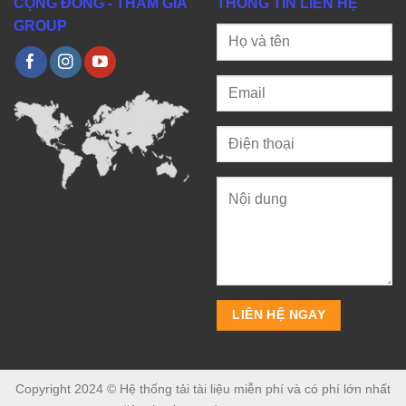
CỘNG ĐỒNG - THAM GIA
THÔNG TIN LIÊN HỆ
GROUP
Copyright 2024 © Hệ thống tải tài liệu miễn phí và có phí lớn nhất