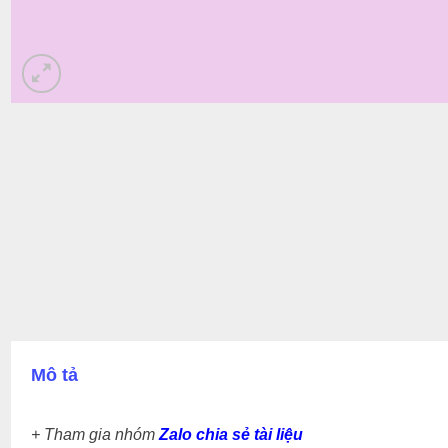
Mô tả
+ Tham gia nhóm
Zalo chia sẻ tài liệu