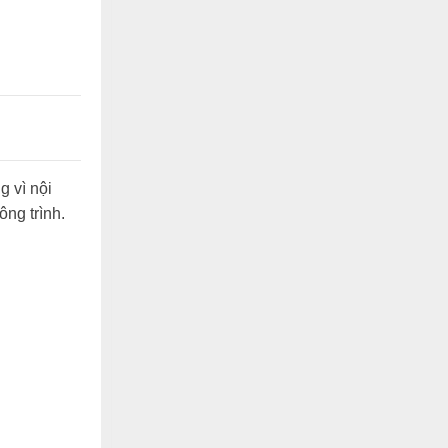
 vì nội
ông trình.