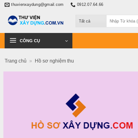
Chuyển
thuvienxaydung@gmail.com
0912.07.64.66
đến
Tìm
nội
kiếm:
dung
CÔNG CỤ
Trang chủ
»
Hồ sơ nghiệm thu