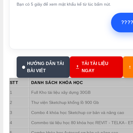
Bạn có 5 giây để xem mật khẩu kể từ lúc bấm nút.
???
HƯỚNG DẪN TẢI
TẢI TÀI LIỆU
BÀI VIẾT
NGAY
STT
DANH SÁCH KHÓA HỌC
1
Full Kho tài liệu xây dựng 30GB
2
Thư viện Sketchup khổng lồ 900 Gb
3
Combo 4 khóa học Sketchup cơ bản và nâng cao
4
Commbo tài liệu học 80 khóa học REVIT - TELKA - ETA
5
Combo khóa học Autocad cơ bản và nâng cao