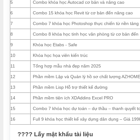
5
Combo khóa học Autocad cơ bản và nâng cao
6
Combo 15 khóa học Revit từ cơ bản đến nâng cao
7
Combo 7 khóa học Photoshop thực chiến từ nền tảng
8
Combo 8 khóa học tinh học văn phòng từ cơ bản đến
9
Khóa học Etabs - Safe
10
Khóa học họa viên kiến trúc
11
Tổng hợp mẫu nhà đẹp năm 2025
12
Phần mềm Lập và Quản lý hồ sơ chất lượng AZHOM
13
Phần mềm Lisp Hỗ trợ thiết kế đường
14
Phần mềm tiện ích XDAddins Excel PRO
15
Combo 7 khóa học dự toán – dự thầu – thanh quyết t
16
Full 9 khóa học thiết kế xây dựng dân dụng – Giá 199
???? Lấy mật khẩu tài liệu