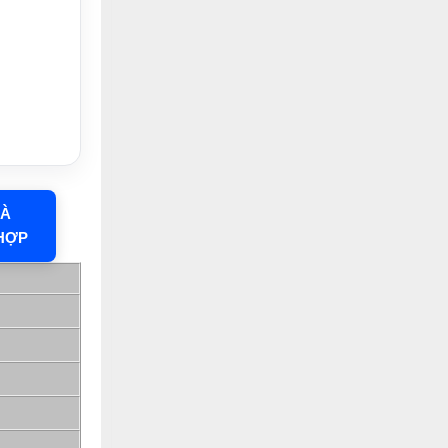
HÀ
HỢP