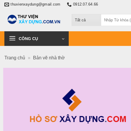
Chuyển
thuvienxaydung@gmail.com
0912.07.64.66
đến
Tìm
nội
kiếm:
dung
CÔNG CỤ
Trang chủ
»
Bản vẽ nhà thờ