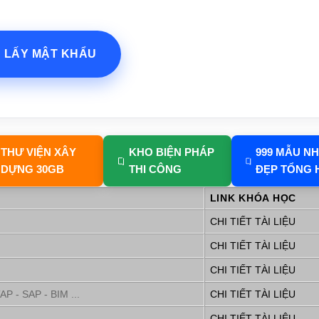
? LẤY MẬT KHẨU
THƯ VIỆN XÂY
KHO BIỆN PHÁP
999 MẪU N
DỰNG 30GB
THI CÔNG
ĐẸP TỔNG 
LINK KHÓA HỌC
CHI TIẾT TÀI LIỆU
CHI TIẾT TÀI LIỆU
CHI TIẾT TÀI LIỆU
P - SAP - BIM ...
CHI TIẾT TÀI LIỆU
CHI TIẾT TÀI LIỆU