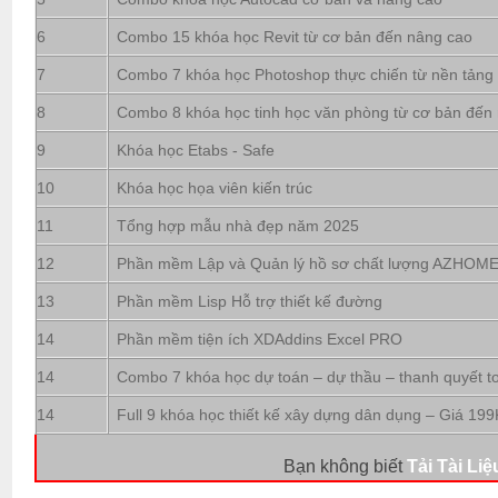
6
Combo 15 khóa học Revit từ cơ bản đến nâng cao
7
Combo 7 khóa học Photoshop thực chiến từ nền tảng
8
Combo 8 khóa học tinh học văn phòng từ cơ bản đến
9
Khóa học Etabs - Safe
10
Khóa học họa viên kiến trúc
11
Tổng hợp mẫu nhà đẹp năm 2025
12
Phần mềm Lập và Quản lý hồ sơ chất lượng AZHOM
13
Phần mềm Lisp Hỗ trợ thiết kế đường
14
Phần mềm tiện ích XDAddins Excel PRO
14
Combo 7 khóa học dự toán – dự thầu – thanh quyết t
14
Full 9 khóa học thiết kế xây dựng dân dụng – Giá 199
Bạn không biết
Tải Tài Liệ