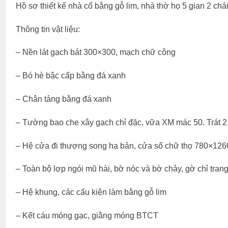
Hồ sơ thiết kế nhà cổ bằng gỗ lim, nhà thờ họ 5 gian 2 chái
Thông tin vật liệu:
– Nền lát gạch bát 300×300, mạch chữ công
– Bó hè bậc cấp bằng đá xanh
– Chân tảng bằng đá xanh
– Tường bao che xây gạch chỉ đặc, vữa XM mác 50. Trát 2
– Hệ cửa đi thượng song hạ bản, cửa sổ chữ thọ 780×12
– Toàn bộ lợp ngói mũ hài, bờ nóc và bờ chảy, gờ chỉ trang
– Hệ khung, các cấu kiện làm bằng gỗ lim
– Kết cáu móng gạc, giằng móng BTCT