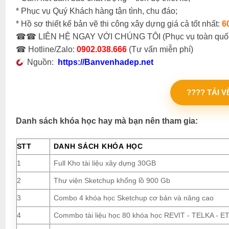
* Phục vụ Quý Khách hàng tận tình, chu đáo;
* Hồ sơ thiết kế bản vẽ thi công xây dựng giá cả tốt nhất:
6
☎☎ LIÊN HỆ NGAY VỚI CHÚNG TÔI (Phục vụ toàn quố
☎ Hotline/Zalo:
0902.038.666
(Tư vấn miễn phí)
Nguồn:
https://Banvenhadep.net
???? TẢI 
Danh sách khóa học hay mà bạn nên tham gia:
STT
DANH SÁCH KHÓA HỌC
1
Full Kho tài liệu xây dựng 30GB
2
Thư viện Sketchup khổng lồ 900 Gb
3
Combo 4 khóa học Sketchup cơ bản và nâng cao
4
Commbo tài liệu học 80 khóa học REVIT - TELKA - ETA