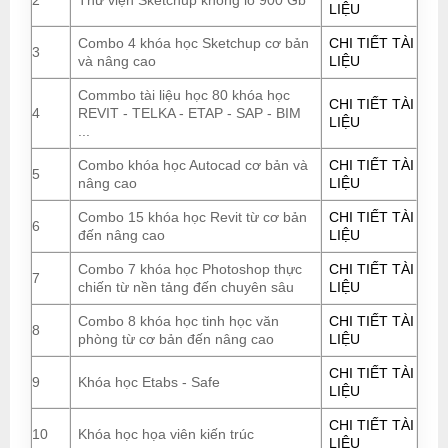
2
Thư viện Sketchup khổng lồ 900 Gb
LIỆU
Combo 4 khóa học Sketchup cơ bản
CHI TIẾT TÀI
3
và nâng cao
LIỆU
Commbo tài liệu học 80 khóa học
CHI TIẾT TÀI
4
REVIT - TELKA - ETAP - SAP - BIM
LIỆU
...
Combo khóa học Autocad cơ bản và
CHI TIẾT TÀI
5
nâng cao
LIỆU
Combo 15 khóa học Revit từ cơ bản
CHI TIẾT TÀI
6
đến nâng cao
LIỆU
Combo 7 khóa học Photoshop thực
CHI TIẾT TÀI
7
chiến từ nền tảng đến chuyên sâu
LIỆU
Combo 8 khóa học tinh học văn
CHI TIẾT TÀI
8
phòng từ cơ bản đến nâng cao
LIỆU
CHI TIẾT TÀI
9
Khóa học Etabs - Safe
LIỆU
CHI TIẾT TÀI
10
Khóa học họa viên kiến trúc
LIỆU