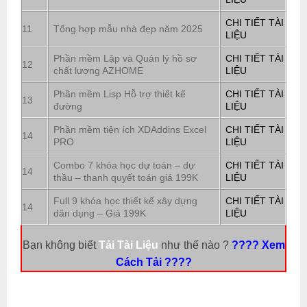
CHI TIẾT TÀI
11
Tổng hợp mẫu nhà đẹp năm 2025
LIỆU
Phần mềm Lập và Quản lý hồ sơ
CHI TIẾT TÀI
12
chất lượng AZHOME
LIỆU
Phần mềm Lisp Hỗ trợ thiết kế
CHI TIẾT TÀI
13
đường
LIỆU
Phần mềm tiện ích XDAddins Excel
CHI TIẾT TÀI
14
PRO
LIỆU
Combo 7 khóa học dự toán – dự
CHI TIẾT TÀI
14
thầu – thanh quyết toán giá 199K
LIỆU
Full 9 khóa học thiết kế xây dựng
CHI TIẾT TÀI
14
dân dụng – Giá 199K
LIỆU
Bạn không biết
Tải Tài Liệu
như thế nào ?
???? Xem
Cách Tải ????