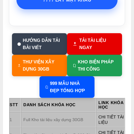
HƯỚNG DẪN TẢI
TẢI TÀI LIỆU
BÀI VIẾT
NGAY
THƯ VIỆN XÂY
KHO BIỆN PHÁP
DỰNG 30GB
THI CÔNG
999 MẪU NHÀ
ĐẸP TỔNG HỢP
LINK KHÓA
STT
DANH SÁCH KHÓA HỌC
HỌC
CHI TIẾT TÀI
1
Full Kho tài liệu xây dựng 30GB
LIỆU
CHI TIẾT TÀI