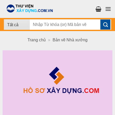
Chuyển
đến
nội
dung
Tìm
kiếm:
Trang chủ
»
Bản vẽ Nhà xưởng