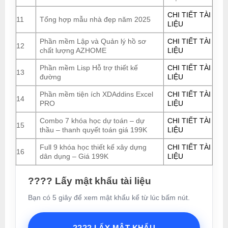
CHI TIẾT TÀI
11
Tổng hợp mẫu nhà đẹp năm 2025
LIỆU
Phần mềm Lập và Quản lý hồ sơ
CHI TIẾT TÀI
12
chất lượng AZHOME
LIỆU
Phần mềm Lisp Hỗ trợ thiết kế
CHI TIẾT TÀI
13
đường
LIỆU
Phần mềm tiện ích XDAddins Excel
CHI TIẾT TÀI
14
PRO
LIỆU
Combo 7 khóa học dự toán – dự
CHI TIẾT TÀI
15
thầu – thanh quyết toán giá 199K
LIỆU
Full 9 khóa học thiết kế xây dựng
CHI TIẾT TÀI
16
dân dụng – Giá 199K
LIỆU
???? Lấy mật khẩu tài liệu
Bạn có 5 giây để xem mật khẩu kể từ lúc bấm nút.
???? LẤY MẬT KHẨU