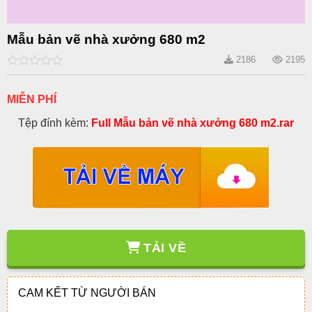
Mẫu bản vẽ nhà xưởng 680 m2
2186
2195
0
out
of
MIỄN PHÍ
5
Tệp đính kèm:
Full Mẫu bản vẽ nhà xưởng 680 m2.rar
TẢI VỀ
CAM KẾT TỪ NGƯỜI BÁN