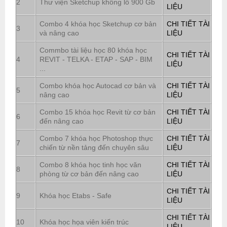
2
Thư viện Sketchup khổng lồ 900 Gb
LIỆU
Combo 4 khóa học Sketchup cơ bản
CHI TIẾT TÀI
3
và nâng cao
LIỆU
Commbo tài liệu học 80 khóa học
CHI TIẾT TÀI
4
REVIT - TELKA - ETAP - SAP - BIM
LIỆU
...
Combo khóa học Autocad cơ bản và
CHI TIẾT TÀI
5
nâng cao
LIỆU
Combo 15 khóa học Revit từ cơ bản
CHI TIẾT TÀI
6
đến nâng cao
LIỆU
Combo 7 khóa học Photoshop thực
CHI TIẾT TÀI
7
chiến từ nền tảng đến chuyên sâu
LIỆU
Combo 8 khóa học tinh học văn
CHI TIẾT TÀI
8
phòng từ cơ bản đến nâng cao
LIỆU
CHI TIẾT TÀI
9
Khóa học Etabs - Safe
LIỆU
CHI TIẾT TÀI
10
Khóa học họa viên kiến trúc
LIỆU