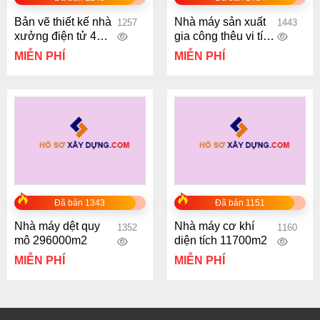
Bản vẽ thiết kế nhà
Nhà máy sản xuất
1257
1443
xưởng điện tử 4
gia công thêu vi tính
tầng diện tích sàn
quy mô 2700m2
MIỄN PHÍ
MIỄN PHÍ
24.000 m2
Đã bán 1343
Đã bán 1151
Nhà máy dệt quy
Nhà máy cơ khí
1352
1160
mô 296000m2
diện tích 11700m2
MIỄN PHÍ
MIỄN PHÍ