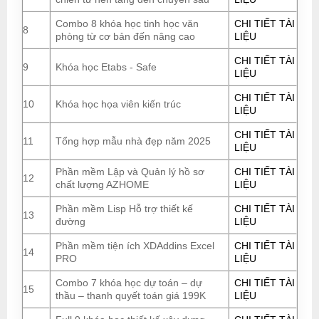
Combo 8 khóa học tinh học văn
CHI TIẾT TÀI
8
phòng từ cơ bản đến nâng cao
LIỆU
CHI TIẾT TÀI
9
Khóa học Etabs - Safe
LIỆU
CHI TIẾT TÀI
10
Khóa học họa viên kiến trúc
LIỆU
CHI TIẾT TÀI
11
Tổng hợp mẫu nhà đẹp năm 2025
LIỆU
Phần mềm Lập và Quản lý hồ sơ
CHI TIẾT TÀI
12
chất lượng AZHOME
LIỆU
Phần mềm Lisp Hỗ trợ thiết kế
CHI TIẾT TÀI
13
đường
LIỆU
Phần mềm tiện ích XDAddins Excel
CHI TIẾT TÀI
14
PRO
LIỆU
Combo 7 khóa học dự toán – dự
CHI TIẾT TÀI
15
thầu – thanh quyết toán giá 199K
LIỆU