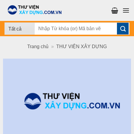
Chuyển
đến
nội
dung
Tìm
kiếm:
Trang chủ
»
THƯ VIỆN XÂY DỰNG