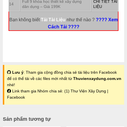
Full 9 khóa học thiết kế xây dựng
CHI TIẾT TÀI
14
dân dụng – Giá 199K
LIỆU
Bạn không biết
Tải Tài Liệu
như thế nào ?
???? Xem
Cách Tải ????
Lưu ý
: Tham gia cộng đồng chia sẻ tài liệu trên Facebook
để có thể tải về các files mới nhất từ
Thuvienxaydung.com.vn
nhé!
Link tham gia Nhóm chia sẻ:
(1) Thư Viện Xây Dựng |
Facebook
Sản phẩm tương tự