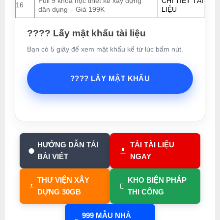
Full 9 khóa học thiết kế xây dựng
CHI TIẾT TÀI
16
dân dụng – Giá 199K
LIỆU
???? Lấy mật khẩu tài liệu
Bạn có 5 giây để xem mật khẩu kể từ lúc bấm nút.
???? LẤY MẬT KHẨU
HƯỚNG DẪN TẢI
TẢI TÀI LIỆU
BÀI VIẾT
NGAY
THƯ VIỆN XÂY
KHO BIỆN PHÁP
DỰNG 30GB
THI CÔNG
999 MẪU NHÀ