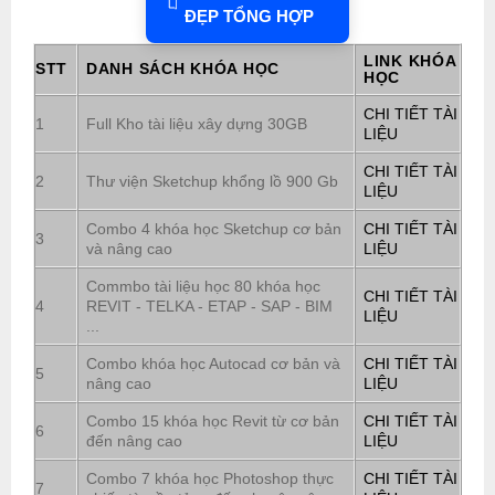
ĐẸP TỔNG HỢP
LINK KHÓA
STT
DANH SÁCH KHÓA HỌC
HỌC
CHI TIẾT TÀI
1
Full Kho tài liệu xây dựng 30GB
LIỆU
CHI TIẾT TÀI
2
Thư viện Sketchup khổng lồ 900 Gb
LIỆU
Combo 4 khóa học Sketchup cơ bản
CHI TIẾT TÀI
3
và nâng cao
LIỆU
Commbo tài liệu học 80 khóa học
CHI TIẾT TÀI
4
REVIT - TELKA - ETAP - SAP - BIM
LIỆU
...
Combo khóa học Autocad cơ bản và
CHI TIẾT TÀI
5
nâng cao
LIỆU
Combo 15 khóa học Revit từ cơ bản
CHI TIẾT TÀI
6
đến nâng cao
LIỆU
Combo 7 khóa học Photoshop thực
CHI TIẾT TÀI
7