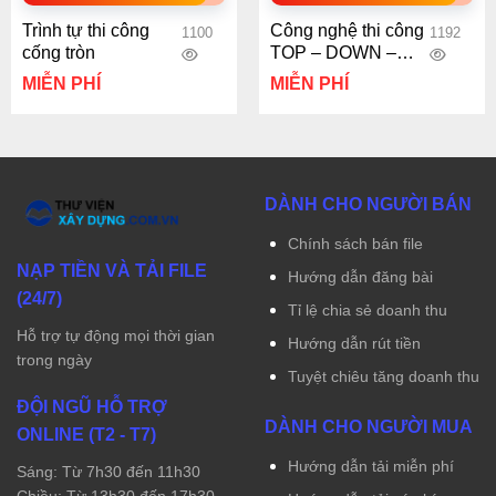
Trình tự thi công
Công nghệ thi công
1100
1192
cống tròn
TOP – DOWN –
Luân văn tốt nghiệp
MIỄN PHÍ
MIỄN PHÍ
DÀNH CHO NGƯỜI BÁN
Chính sách bán file
NẠP TIỀN VÀ TẢI FILE
Hướng dẫn đăng bài
(24/7)
Tỉ lệ chia sẻ doanh thu
Hỗ trợ tự động mọi thời gian
Hướng dẫn rút tiền
trong ngày
Tuyệt chiêu tăng doanh thu
ĐỘI NGŨ HỖ TRỢ
DÀNH CHO NGƯỜI MUA
ONLINE (T2 - T7)
Hướng dẫn tải miễn phí
Sáng: Từ 7h30 đến 11h30
Chiều: Từ 13h30 đến 17h30