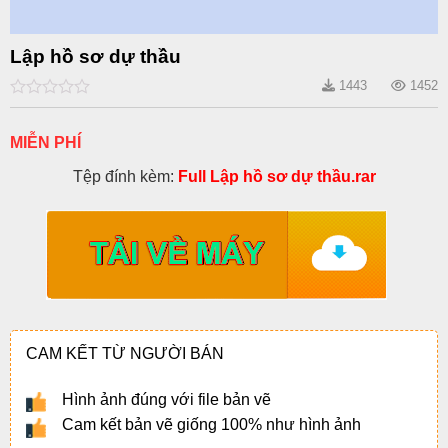
Lập hồ sơ dự thầu
1443
1452
0
out
of
MIỄN PHÍ
5
Tệp đính kèm:
Full Lập hồ sơ dự thầu.rar
CAM KẾT TỪ NGƯỜI BÁN
Hình ảnh đúng với file bản vẽ
Cam kết bản vẽ giống 100% như hình ảnh