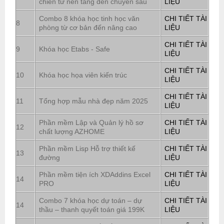
chiến từ nền tảng đến chuyên sâu
LIỆU
Combo 8 khóa học tinh học văn
CHI TIẾT TÀI
8
phòng từ cơ bản đến nâng cao
LIỆU
CHI TIẾT TÀI
9
Khóa học Etabs - Safe
LIỆU
CHI TIẾT TÀI
10
Khóa học họa viên kiến trúc
LIỆU
CHI TIẾT TÀI
11
Tổng hợp mẫu nhà đẹp năm 2025
LIỆU
Phần mềm Lập và Quản lý hồ sơ
CHI TIẾT TÀI
12
chất lượng AZHOME
LIỆU
Phần mềm Lisp Hỗ trợ thiết kế
CHI TIẾT TÀI
13
đường
LIỆU
Phần mềm tiện ích XDAddins Excel
CHI TIẾT TÀI
14
PRO
LIỆU
Combo 7 khóa học dự toán – dự
CHI TIẾT TÀI
14
thầu – thanh quyết toán giá 199K
LIỆU