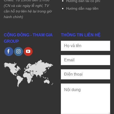
Hướng dẫn tải có phí
(CN và các ngày lễ nghỉ, TV
Hướng dẫn nạp tiền
cần hỗ trợ liên hệ lại trong giờ
hành chính)
CỘNG ĐỒNG - THAM GIA
THÔNG TIN LIÊN HỆ
GROUP