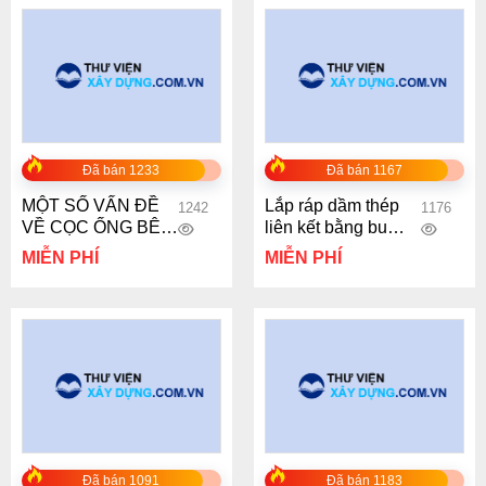
Đã bán 1233
Đã bán 1167
MỘT SỐ VẤN ĐỀ
Lắp ráp dầm thép
1242
1176
VỀ CỌC ỐNG BÊ
liên kết bằng bu
TÔNG CỐT THÉP
lông cường độ cao
MIỄN PHÍ
MIỄN PHÍ
ỨNG SUẤT
– Phạm Huy Chính
TRƯỚC TRONG
THỰC TẾ ÁP
DỤNG Ở VIỆT
NAM
Đã bán 1091
Đã bán 1183