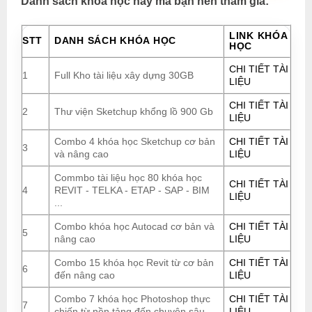
Danh sách khóa học hay mà bạn nên tham gia:
LINK KHÓA
STT
DANH SÁCH KHÓA HỌC
HỌC
CHI TIẾT TÀI
1
Full Kho tài liệu xây dựng 30GB
LIỆU
CHI TIẾT TÀI
2
Thư viện Sketchup khổng lồ 900 Gb
LIỆU
Combo 4 khóa học Sketchup cơ bản
CHI TIẾT TÀI
3
và nâng cao
LIỆU
Commbo tài liệu học 80 khóa học
CHI TIẾT TÀI
4
REVIT - TELKA - ETAP - SAP - BIM
LIỆU
...
Combo khóa học Autocad cơ bản và
CHI TIẾT TÀI
5
nâng cao
LIỆU
Combo 15 khóa học Revit từ cơ bản
CHI TIẾT TÀI
6
đến nâng cao
LIỆU
Combo 7 khóa học Photoshop thực
CHI TIẾT TÀI
7
chiến từ nền tảng đến chuyên sâu
LIỆU