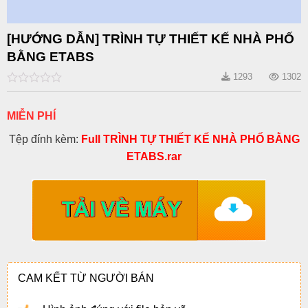
[HƯỚNG DẪN] TRÌNH TỰ THIẾT KẾ NHÀ PHỐ
BẰNG ETABS
1293
1302
0
out
of
MIỄN PHÍ
5
Tệp đính kèm:
Full TRÌNH TỰ THIẾT KẾ NHÀ PHỐ BẰNG
ETABS.rar
CAM KẾT TỪ NGƯỜI BÁN