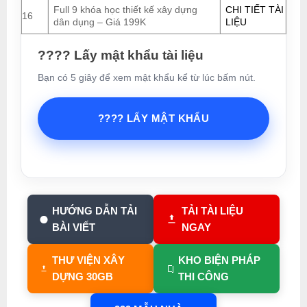
Full 9 khóa học thiết kế xây dựng
CHI TIẾT TÀI
16
dân dụng – Giá 199K
LIỆU
???? Lấy mật khẩu tài liệu
Bạn có 5 giây để xem mật khẩu kể từ lúc bấm nút.
???? LẤY MẬT KHẨU
HƯỚNG DẪN TẢI
TẢI TÀI LIỆU
BÀI VIẾT
NGAY
THƯ VIỆN XÂY
KHO BIỆN PHÁP
DỰNG 30GB
THI CÔNG