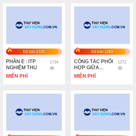
Đã bán 1725
Đã bán 1263
PHẦN E : ITP
CÔNG TÁC PHỐI
1734
1272
NGHIỆM THU
HỢP GIỮA
TTQLTK & BCHCT
MIỄN PHÍ
MIỄN PHÍ
CÁC DỰ ÁN
DESIGN & BUILD