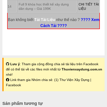
Full 9 khóa học thiết kế xây dựng
CHI TIẾT TÀI
14
dân dụng – Giá 199K
LIỆU
Bạn không biết
Tải Tài Liệu
như thế nào ?
???? Xem
Cách Tải ????
Lưu ý
: Tham gia cộng đồng chia sẻ tài liệu trên Facebook
để có thể tải về các files mới nhất từ
Thuvienxaydung.com.vn
nhé!
Link tham gia Nhóm chia sẻ:
(1) Thư Viện Xây Dựng |
Facebook
Sản phẩm tương tự