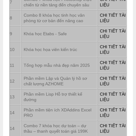
7
chiến từ nền tảng đến chuyên sâu
LIỆU
Combo 8 khóa học tinh học văn
CHI TIẾT TÀI
8
phòng từ cơ bản đến nâng cao
LIỆU
CHI TIẾT TÀI
9
Khóa học Etabs - Safe
LIỆU
CHI TIẾT TÀI
10
Khóa học họa viên kiến trúc
LIỆU
CHI TIẾT TÀI
11
Tổng hợp mẫu nhà đẹp năm 2025
LIỆU
Phần mềm Lập và Quản lý hồ sơ
CHI TIẾT TÀI
12
chất lượng AZHOME
LIỆU
Phần mềm Lisp Hỗ trợ thiết kế
CHI TIẾT TÀI
13
đường
LIỆU
Phần mềm tiện ích XDAddins Excel
CHI TIẾT TÀI
14
PRO
LIỆU
Combo 7 khóa học dự toán – dự
CHI TIẾT TÀI
14
thầu – thanh quyết toán giá 199K
LIỆU