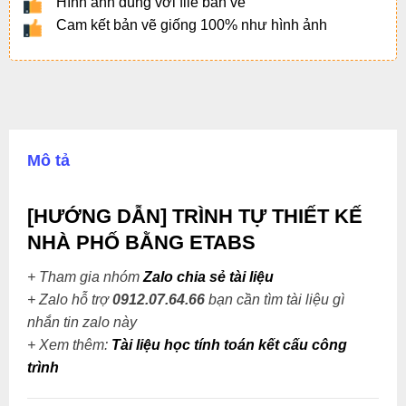
Hình ảnh đúng với file bản vẽ
Cam kết bản vẽ giống 100% như hình ảnh
Mô tả
[HƯỚNG DẪN] TRÌNH TỰ THIẾT KẾ
NHÀ PHỐ BẰNG ETABS
+ Tham gia nhóm
Zalo chia sẻ tài liệu
+ Zalo hỗ trợ
0912.07.64.66
bạn cần tìm tài liệu gì
nhắn tin zalo này
+
Xem thêm:
Tài liệu học tính toán kết cấu công
trình