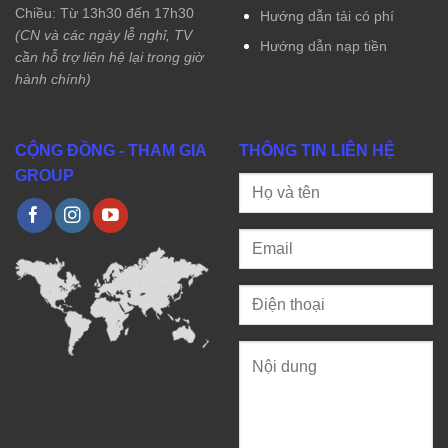
Chiều: Từ 13h30 đến 17h30
Hướng dẫn tải có phí
(CN và các ngày lễ nghỉ, TV
Hướng dẫn nạp tiền
cần hỗ trợ liên hệ lại trong giờ
hành chính)
CỘNG ĐỒNG - THAM GIA
THÔNG TIN LIÊN HỆ
GROUP