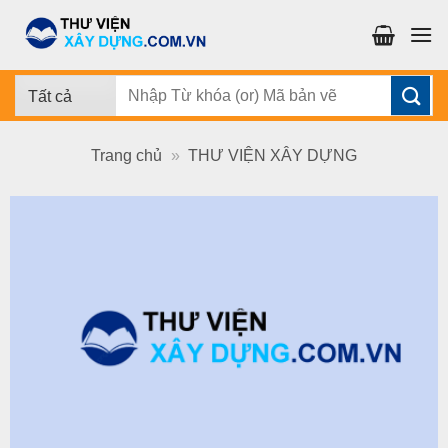
Chuyển
đến
nội
dung
Tìm
kiếm:
Trang chủ
»
THƯ VIỆN XÂY DỰNG