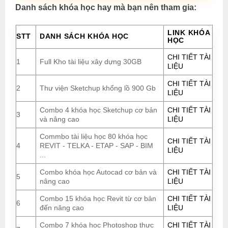
Danh sách khóa học hay mà bạn nên tham gia:
LINK KHÓA
STT
DANH SÁCH KHÓA HỌC
HỌC
CHI TIẾT TÀI
1
Full Kho tài liệu xây dựng 30GB
LIỆU
CHI TIẾT TÀI
2
Thư viện Sketchup khổng lồ 900 Gb
LIỆU
Combo 4 khóa học Sketchup cơ bản
CHI TIẾT TÀI
3
và nâng cao
LIỆU
Commbo tài liệu học 80 khóa học
CHI TIẾT TÀI
4
REVIT - TELKA - ETAP - SAP - BIM
LIỆU
...
Combo khóa học Autocad cơ bản và
CHI TIẾT TÀI
5
nâng cao
LIỆU
Combo 15 khóa học Revit từ cơ bản
CHI TIẾT TÀI
6
đến nâng cao
LIỆU
Combo 7 khóa học Photoshop thực
CHI TIẾT TÀI