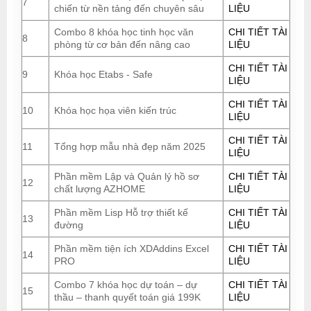
7
chiến từ nền tảng đến chuyên sâu
LIỆU
Combo 8 khóa học tinh học văn
CHI TIẾT TÀI
8
phòng từ cơ bản đến nâng cao
LIỆU
CHI TIẾT TÀI
9
Khóa học Etabs - Safe
LIỆU
CHI TIẾT TÀI
10
Khóa học họa viên kiến trúc
LIỆU
CHI TIẾT TÀI
11
Tổng hợp mẫu nhà đẹp năm 2025
LIỆU
Phần mềm Lập và Quản lý hồ sơ
CHI TIẾT TÀI
12
chất lượng AZHOME
LIỆU
Phần mềm Lisp Hỗ trợ thiết kế
CHI TIẾT TÀI
13
đường
LIỆU
Phần mềm tiện ích XDAddins Excel
CHI TIẾT TÀI
14
PRO
LIỆU
Combo 7 khóa học dự toán – dự
CHI TIẾT TÀI
15
thầu – thanh quyết toán giá 199K
LIỆU