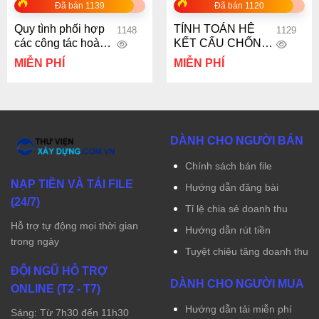
Đã bán 1139
Đã bán 1120
Quy tình phối hợp
TÍNH TOÁN HỆ
1148
1129
các công tác hoàn
KẾT CẤU CHỐNG
thiện trên 1 tầng
ĐỠ TƯỜNG VÂY
MIỄN PHÍ
MIỄN PHÍ
TRONG THI CÔNG
TẦNG HẦM THEO
PHƯƠNG PHÁP
HỖN HỢP
DÀNH CHO NGƯỜI BÁN
Chính sách bán file
NẠP TIỀN VÀ TẢI FILE
Hướng dẫn đăng bài
(24/7)
Tỉ lệ chia sẻ doanh thu
Hỗ trợ tự động mọi thời gian
Hướng dẫn rút tiền
trong ngày
Tuyệt chiêu tăng doanh thu
ĐỘI NGŨ HỖ TRỢ
DÀNH CHO NGƯỜI MUA
ONLINE (T2 - T7)
Hướng dẫn tải miễn phí
Sáng: Từ 7h30 đến 11h30