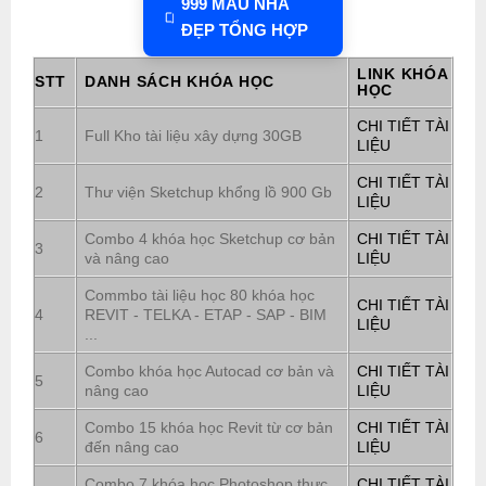
999 MẪU NHÀ
ĐẸP TỔNG HỢP
LINK KHÓA
STT
DANH SÁCH KHÓA HỌC
HỌC
CHI TIẾT TÀI
1
Full Kho tài liệu xây dựng 30GB
LIỆU
CHI TIẾT TÀI
2
Thư viện Sketchup khổng lồ 900 Gb
LIỆU
Combo 4 khóa học Sketchup cơ bản
CHI TIẾT TÀI
3
và nâng cao
LIỆU
Commbo tài liệu học 80 khóa học
CHI TIẾT TÀI
4
REVIT - TELKA - ETAP - SAP - BIM
LIỆU
...
Combo khóa học Autocad cơ bản và
CHI TIẾT TÀI
5
nâng cao
LIỆU
Combo 15 khóa học Revit từ cơ bản
CHI TIẾT TÀI
6
đến nâng cao
LIỆU
Combo 7 khóa học Photoshop thực
CHI TIẾT TÀI