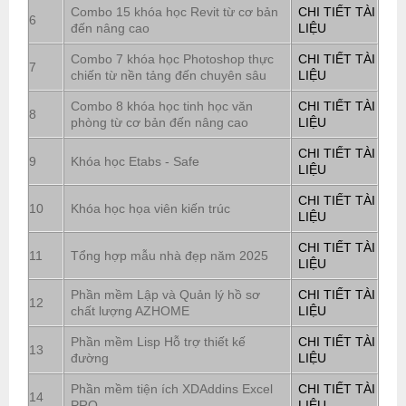
Combo 15 khóa học Revit từ cơ bản
CHI TIẾT TÀI
6
đến nâng cao
LIỆU
Combo 7 khóa học Photoshop thực
CHI TIẾT TÀI
7
chiến từ nền tảng đến chuyên sâu
LIỆU
Combo 8 khóa học tinh học văn
CHI TIẾT TÀI
8
phòng từ cơ bản đến nâng cao
LIỆU
CHI TIẾT TÀI
9
Khóa học Etabs - Safe
LIỆU
CHI TIẾT TÀI
10
Khóa học họa viên kiến trúc
LIỆU
CHI TIẾT TÀI
11
Tổng hợp mẫu nhà đẹp năm 2025
LIỆU
Phần mềm Lập và Quản lý hồ sơ
CHI TIẾT TÀI
12
chất lượng AZHOME
LIỆU
Phần mềm Lisp Hỗ trợ thiết kế
CHI TIẾT TÀI
13
đường
LIỆU
Phần mềm tiện ích XDAddins Excel
CHI TIẾT TÀI
14
PRO
LIỆU