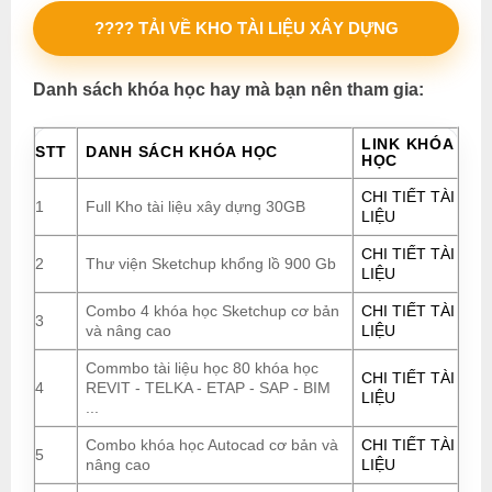
???? TẢI VỀ KHO TÀI LIỆU XÂY DỰNG
Danh sách khóa học hay mà bạn nên tham gia:
LINK KHÓA
STT
DANH SÁCH KHÓA HỌC
HỌC
CHI TIẾT TÀI
1
Full Kho tài liệu xây dựng 30GB
LIỆU
CHI TIẾT TÀI
2
Thư viện Sketchup khổng lồ 900 Gb
LIỆU
Combo 4 khóa học Sketchup cơ bản
CHI TIẾT TÀI
3
và nâng cao
LIỆU
Commbo tài liệu học 80 khóa học
CHI TIẾT TÀI
4
REVIT - TELKA - ETAP - SAP - BIM
LIỆU
...
Combo khóa học Autocad cơ bản và
CHI TIẾT TÀI
5
nâng cao
LIỆU