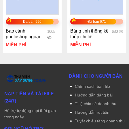
Đã bán 996
Đã bán 671
Bao cảnh
Bảng tính thống kê
1005
680
photoshop ngoại
thép chi tiết
thất công trình
MIỄN PHÍ
MIỄN PHÍ
DÀNH CHO NGƯỜI BÁN
Chính sách bán file
NẠP TIỀN VÀ TẢI FILE
Hướng dẫn đăng bài
(24/7)
Tỉ lệ chia sẻ doanh thu
Hỗ trợ tự động mọi thời gian
Hướng dẫn rút tiền
trong ngày
Tuyệt chiêu tăng doanh thu
ĐỘI NGŨ HỖ TRỢ