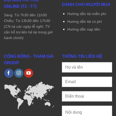
DÀNH CHO NGƯỜI MUA
ONLINE (T2 - T7)
Hướng dẫn tải miễn phí
Sáng: Từ 7h30 đến 11h30
Chiều: Từ 13h30 đến 17h30
Hướng dẫn tải có phí
(CN và các ngày lễ nghỉ, TV
Hướng dẫn nạp tiền
cần hỗ trợ liên hệ lại trong giờ
hành chính)
CỘNG ĐỒNG - THAM GIA
THÔNG TIN LIÊN HỆ
GROUP