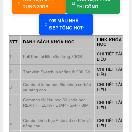
DỰNG 30GB
THI CÔNG
999 MẪU NHÀ
ĐẸP TỔNG HỢP
LINK KHÓA
STT
DANH SÁCH KHÓA HỌC
HỌC
CHI TIẾT TÀI
1
Full Kho tài liệu xây dựng 30GB
LIỆU
CHI TIẾT TÀI
2
Thư viện Sketchup khổng lồ 900 Gb
LIỆU
Combo 4 khóa học Sketchup cơ bản
CHI TIẾT TÀI
3
và nâng cao
LIỆU
Commbo tài liệu học 80 khóa học
CHI TIẾT TÀI
4
REVIT - TELKA - ETAP - SAP - BIM
LIỆU
...
Combo khóa học Autocad cơ bản và
CHI TIẾT TÀI
5
nâng cao
LIỆU