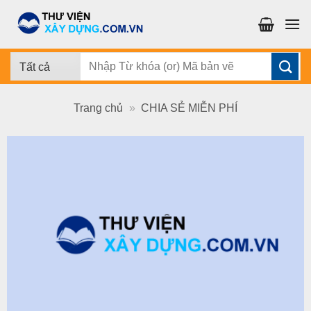
Chuyển
đến
nội
dung
Tìm
kiếm:
Trang chủ
»
CHIA SẺ MIỄN PHÍ