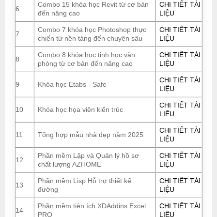
Combo 15 khóa học Revit từ cơ bản
CHI TIẾT TÀI
6
đến nâng cao
LIỆU
Combo 7 khóa học Photoshop thực
CHI TIẾT TÀI
7
chiến từ nền tảng đến chuyên sâu
LIỆU
Combo 8 khóa học tinh học văn
CHI TIẾT TÀI
8
phòng từ cơ bản đến nâng cao
LIỆU
CHI TIẾT TÀI
9
Khóa học Etabs - Safe
LIỆU
CHI TIẾT TÀI
10
Khóa học họa viên kiến trúc
LIỆU
CHI TIẾT TÀI
11
Tổng hợp mẫu nhà đẹp năm 2025
LIỆU
Phần mềm Lập và Quản lý hồ sơ
CHI TIẾT TÀI
12
chất lượng AZHOME
LIỆU
Phần mềm Lisp Hỗ trợ thiết kế
CHI TIẾT TÀI
13
đường
LIỆU
Phần mềm tiện ích XDAddins Excel
CHI TIẾT TÀI
14
PRO
LIỆU