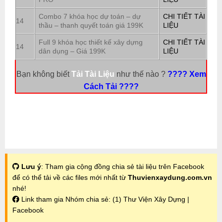
Combo 7 khóa học dự toán – dự
CHI TIẾT TÀI
14
thầu – thanh quyết toán giá 199K
LIỆU
Full 9 khóa học thiết kế xây dựng
CHI TIẾT TÀI
14
dân dụng – Giá 199K
LIỆU
Bạn không biết
Tải Tài Liệu
như thế nào ?
???? Xem
Cách Tải ????
Lưu ý
: Tham gia cộng đồng chia sẻ tài liệu trên Facebook
để có thể tải về các files mới nhất từ
Thuvienxaydung.com.vn
nhé!
Link tham gia Nhóm chia sẻ:
(1) Thư Viện Xây Dựng |
Facebook