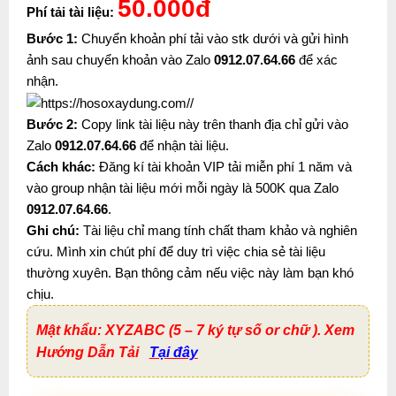
50.000đ
Phí tải tài liệu:
Bước 1:
Chuyển khoản phí tải vào stk dưới và gửi hình
ảnh sau chuyển khoản vào Zalo
0912.07.64.66
để xác
nhận.
Bước 2:
Copy link tài liệu này trên thanh địa chỉ gửi vào
Zalo
0912.07.64.66
để nhận tài liệu.
Cách khác:
Đăng kí tài khoản VIP tải miễn phí 1 năm và
vào group nhận tài liệu mới mỗi ngày là 500K qua Zalo
0912.07.64.66
.
Ghi chú:
Tài liệu chỉ mang tính chất tham khảo và nghiên
cứu. Mình xin chút phí để duy trì việc chia sẻ tài liệu
thường xuyên. Bạn thông cảm nếu việc này làm bạn khó
chịu.
Mật khẩu: XYZABC (5 – 7 ký tự số or chữ ). Xem
Hướng Dẫn Tải
Tại đây