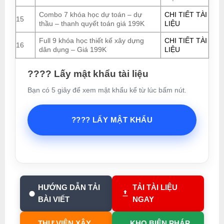
Combo 7 khóa học dự toán – dự
CHI TIẾT TÀI
15
thầu – thanh quyết toán giá 199K
LIỆU
Full 9 khóa học thiết kế xây dựng
CHI TIẾT TÀI
16
dân dụng – Giá 199K
LIỆU
???? Lấy mật khẩu tài liệu
Bạn có 5 giây để xem mật khẩu kể từ lúc bấm nút.
???? LẤY MẬT KHẨU
HƯỚNG DẪN TẢI
TẢI TÀI LIỆU
BÀI VIẾT
NGAY
THƯ VIỆN XÂY
KHO BIỆN PHÁP