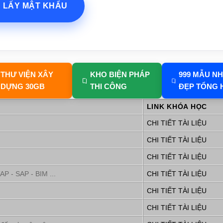
? LẤY MẬT KHẨU
THƯ VIỆN XÂY
KHO BIỆN PHÁP
999 MẪU N
DỰNG 30GB
THI CÔNG
ĐẸP TỔNG 
LINK KHÓA HỌC
CHI TIẾT TÀI LIỆU
CHI TIẾT TÀI LIỆU
CHI TIẾT TÀI LIỆU
P - SAP - BIM ...
CHI TIẾT TÀI LIỆU
CHI TIẾT TÀI LIỆU
CHI TIẾT TÀI LIỆU