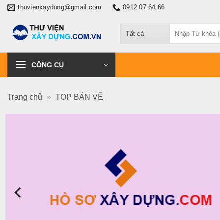
Chuyển
thuvienxaydung@gmail.com
0912.07.64.66
đến
Tìm
nội
kiếm:
dung
CÔNG CỤ
Trang chủ
»
TOP BẢN VẼ