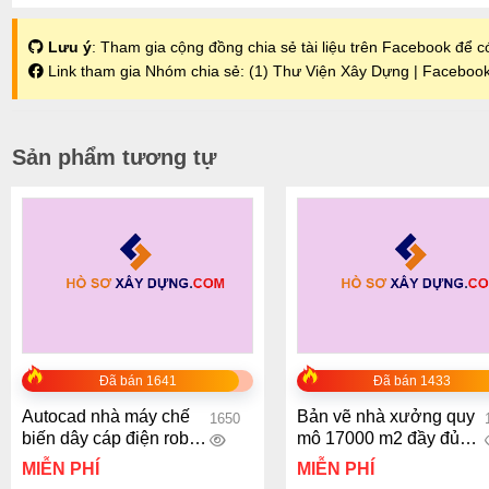
Lưu ý
: Tham gia cộng đồng chia sẻ tài liệu trên Facebook để có
Link tham gia Nhóm chia sẻ:
(1) Thư Viện Xây Dựng | Faceboo
Sản phẩm tương tự
+
+
Đã bán 1641
Đã bán 1433
Autocad nhà máy chế
Bản vẽ nhà xưởng quy
1650
biến dây cáp điện robot
mô 17000 m2 đầy đủ
quy mô 11.000m2
hạng mục
MIỄN PHÍ
MIỄN PHÍ