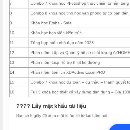
7
Combo 7 khóa học Photoshop thực chiến từ nền tảng
8
Combo 8 khóa học tinh học văn phòng từ cơ bản đến
9
Khóa học Etabs - Safe
10
Khóa học họa viên kiến trúc
11
Tổng hợp mẫu nhà đẹp năm 2025
12
Phần mềm Lập và Quản lý hồ sơ chất lượng AZHOM
13
Phần mềm Lisp Hỗ trợ thiết kế đường
14
Phần mềm tiện ích XDAddins Excel PRO
15
Combo 7 khóa học dự toán – dự thầu – thanh quyết t
16
Full 9 khóa học thiết kế xây dựng dân dụng – Giá 199
???? Lấy mật khẩu tài liệu
Bạn có 5 giây để xem mật khẩu kể từ lúc bấm nút.