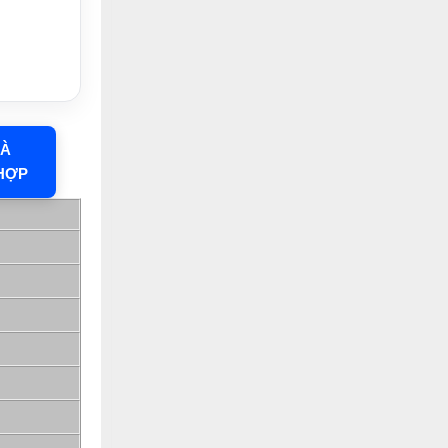
HÀ
HỢP