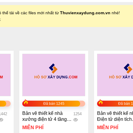
 thể tải về các files mới nhất từ
Thuvienxaydung.com.vn
nhé!
k
+
+
Đã bán 1245
Đã bán 
Bản vẽ thiết kế nhà
Bản vẽ thiết kế 
1442
1254
xưởng điện tử 4 tầng
Điện tử diện tích
diện tích sàn 24.000 m2
33000m2
MIỄN PHÍ
MIỄN PHÍ