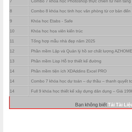
7
Combo 7 khóa học Photoshop thực chiến từ nền tảng
8
Combo 8 khóa học tinh học văn phòng từ cơ bản đến
9
Khóa học Etabs - Safe
10
Khóa học họa viên kiến trúc
11
Tổng hợp mẫu nhà đẹp năm 2025
12
Phần mềm Lập và Quản lý hồ sơ chất lượng AZHOM
13
Phần mềm Lisp Hỗ trợ thiết kế đường
14
Phần mềm tiện ích XDAddins Excel PRO
14
Combo 7 khóa học dự toán – dự thầu – thanh quyết t
14
Full 9 khóa học thiết kế xây dựng dân dụng – Giá 199
Bạn không biết
Tải Tài Liệ