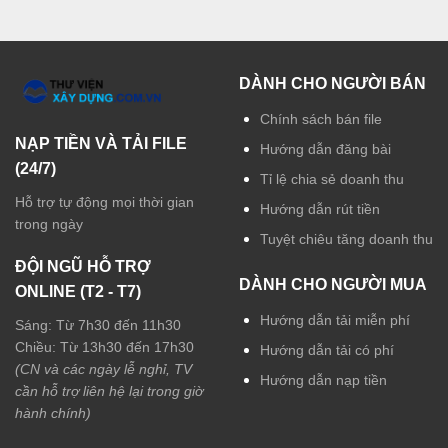
DÀNH CHO NGƯỜI BÁN
Chính sách bán file
NẠP TIỀN VÀ TẢI FILE
Hướng dẫn đăng bài
(24/7)
Tỉ lệ chia sẻ doanh thu
Hỗ trợ tự động mọi thời gian
Hướng dẫn rút tiền
trong ngày
Tuyệt chiêu tăng doanh thu
ĐỘI NGŨ HỖ TRỢ
DÀNH CHO NGƯỜI MUA
ONLINE (T2 - T7)
Hướng dẫn tải miễn phí
Sáng: Từ 7h30 đến 11h30
Chiều: Từ 13h30 đến 17h30
Hướng dẫn tải có phí
(CN và các ngày lễ nghỉ, TV
Hướng dẫn nạp tiền
cần hỗ trợ liên hệ lại trong giờ
hành chính)