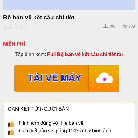
Bộ bản vẽ kết cấu chi tiết
780
789
0
out
of
MIỄN PHÍ
5
Tệp đính kèm:
Full Bộ bản vẽ kết cấu chi tiết.rar
CAM KẾT TỪ NGƯỜI BÁN
Hình ảnh đúng với file bản vẽ
Cam kết bản vẽ giống 100% như hình ảnh