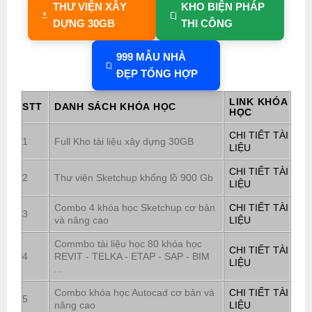
THƯ VIỆN XÂY
KHO BIỆN PHÁP
DỰNG 30GB
THI CÔNG
999 MẪU NHÀ
ĐẸP TỔNG HỢP
LINK KHÓA
STT
DANH SÁCH KHÓA HỌC
HỌC
CHI TIẾT TÀI
1
Full Kho tài liệu xây dựng 30GB
LIỆU
CHI TIẾT TÀI
2
Thư viện Sketchup khổng lồ 900 Gb
LIỆU
Combo 4 khóa học Sketchup cơ bản
CHI TIẾT TÀI
3
và nâng cao
LIỆU
Commbo tài liệu học 80 khóa học
CHI TIẾT TÀI
4
REVIT - TELKA - ETAP - SAP - BIM
LIỆU
...
Combo khóa học Autocad cơ bản và
CHI TIẾT TÀI
5
nâng cao
LIỆU