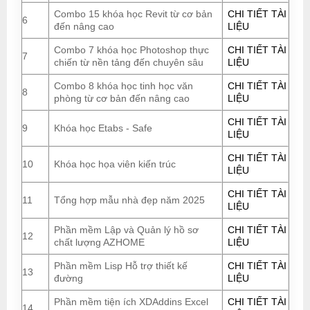
Combo 15 khóa học Revit từ cơ bản
CHI TIẾT TÀI
6
đến nâng cao
LIỆU
Combo 7 khóa học Photoshop thực
CHI TIẾT TÀI
7
chiến từ nền tảng đến chuyên sâu
LIỆU
Combo 8 khóa học tinh học văn
CHI TIẾT TÀI
8
phòng từ cơ bản đến nâng cao
LIỆU
CHI TIẾT TÀI
9
Khóa học Etabs - Safe
LIỆU
CHI TIẾT TÀI
10
Khóa học họa viên kiến trúc
LIỆU
CHI TIẾT TÀI
11
Tổng hợp mẫu nhà đẹp năm 2025
LIỆU
Phần mềm Lập và Quản lý hồ sơ
CHI TIẾT TÀI
12
chất lượng AZHOME
LIỆU
Phần mềm Lisp Hỗ trợ thiết kế
CHI TIẾT TÀI
13
đường
LIỆU
Phần mềm tiện ích XDAddins Excel
CHI TIẾT TÀI
14