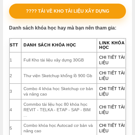
???? TẢI VỀ KHO TÀI LIỆU XÂY DỰNG
Danh sách khóa học hay mà bạn nên tham gia:
LINK KHÓA
STT
DANH SÁCH KHÓA HỌC
HỌC
CHI TIẾT TÀI
1
Full Kho tài liệu xây dựng 30GB
LIỆU
CHI TIẾT TÀI
2
Thư viện Sketchup khổng lồ 900 Gb
LIỆU
Combo 4 khóa học Sketchup cơ bản
CHI TIẾT TÀI
3
và nâng cao
LIỆU
Commbo tài liệu học 80 khóa học
CHI TIẾT TÀI
4
REVIT - TELKA - ETAP - SAP - BIM
LIỆU
...
Combo khóa học Autocad cơ bản và
CHI TIẾT TÀI
5
nâng cao
LIỆU