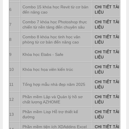
Combo 15 khóa học Revit từ cơ bản
CHI TIẾT TÀI
6
đến nâng cao
LIỆU
Combo 7 khóa học Photoshop thực
CHI TIẾT TÀI
7
chiến từ nền tảng đến chuyên sâu
LIỆU
Combo 8 khóa học tinh học văn
CHI TIẾT TÀI
8
phòng từ cơ bản đến nâng cao
LIỆU
CHI TIẾT TÀI
9
Khóa học Etabs - Safe
LIỆU
CHI TIẾT TÀI
10
Khóa học họa viên kiến trúc
LIỆU
CHI TIẾT TÀI
11
Tổng hợp mẫu nhà đẹp năm 2025
LIỆU
Phần mềm Lập và Quản lý hồ sơ
CHI TIẾT TÀI
12
chất lượng AZHOME
LIỆU
Phần mềm Lisp Hỗ trợ thiết kế
CHI TIẾT TÀI
13
đường
LIỆU
Phần mềm tiện ích XDAddins Excel
CHI TIẾT TÀI