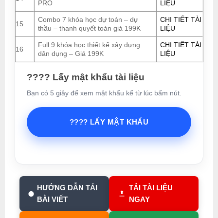
PRO
LIỆU
Combo 7 khóa học dự toán – dự
CHI TIẾT TÀI
15
thầu – thanh quyết toán giá 199K
LIỆU
Full 9 khóa học thiết kế xây dựng
CHI TIẾT TÀI
16
dân dụng – Giá 199K
LIỆU
???? Lấy mật khẩu tài liệu
Bạn có 5 giây để xem mật khẩu kể từ lúc bấm nút.
???? LẤY MẬT KHẨU
HƯỚNG DẪN TẢI
TẢI TÀI LIỆU
BÀI VIẾT
NGAY