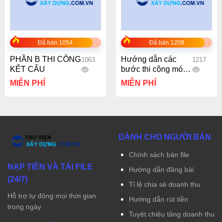
Đã bán 1054
Đã bán 1208
PHẦN B THI CÔNG
Hướng dẫn các
1063
1217
KẾT CẤU
bước thi công móng
đơn
MIỄN PHÍ
MIỄN PHÍ
DÀNH CHO NGƯỜI BÁN
Chính sách bán file
NẠP TIỀN VÀ TẢI FILE
Hướng dẫn đăng bài
(24/7)
Tỉ lệ chia sẻ doanh thu
Hỗ trợ tự động mọi thời gian
Hướng dẫn rút tiền
trong ngày
Tuyệt chiêu tăng doanh thu