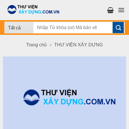
Chuyển
đến
nội
dung
Tìm
kiếm:
Trang chủ
»
THƯ VIỆN XÂY DỰNG