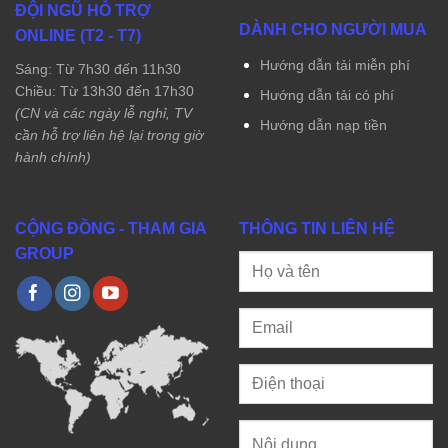
ĐỘI NGŨ HỖ TRỢ
DÀNH CHO NGƯỜI MUA
ONLINE (T2 - T7)
Hướng dẫn tải miễn phí
Sáng: Từ 7h30 đến 11h30
Chiều: Từ 13h30 đến 17h30
Hướng dẫn tải có phí
(CN và các ngày lễ nghỉ, TV
Hướng dẫn nạp tiền
cần hỗ trợ liên hệ lại trong giờ
hành chính)
CỘNG ĐỒNG - THAM GIA
THÔNG TIN LIÊN HỆ
GROUP