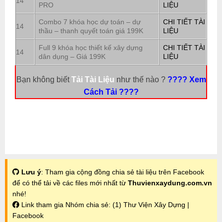
14
PRO
LIỆU
Combo 7 khóa học dự toán – dự
CHI TIẾT TÀI
14
thầu – thanh quyết toán giá 199K
LIỆU
Full 9 khóa học thiết kế xây dựng
CHI TIẾT TÀI
14
dân dụng – Giá 199K
LIỆU
Bạn không biết
Tải Tài Liệu
như thế nào ?
???? Xem
Cách Tải ????
Lưu ý
: Tham gia cộng đồng chia sẻ tài liệu trên Facebook
để có thể tải về các files mới nhất từ
Thuvienxaydung.com.vn
nhé!
Link tham gia Nhóm chia sẻ:
(1) Thư Viện Xây Dựng |
Facebook