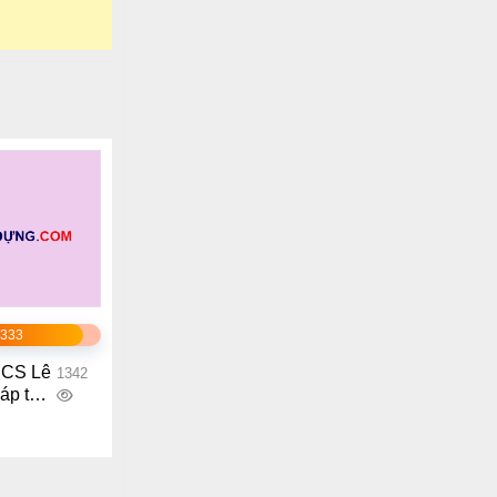
1333
HCS Lê
1342
áp thi