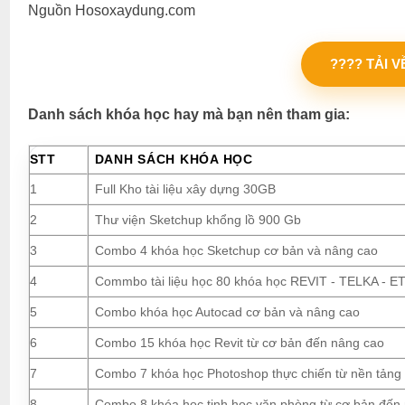
Nguồn Hosoxaydung.com
???? TẢI 
Danh sách khóa học hay mà bạn nên tham gia:
STT
DANH SÁCH KHÓA HỌC
1
Full Kho tài liệu xây dựng 30GB
2
Thư viện Sketchup khổng lồ 900 Gb
3
Combo 4 khóa học Sketchup cơ bản và nâng cao
4
Commbo tài liệu học 80 khóa học REVIT - TELKA - ETA
5
Combo khóa học Autocad cơ bản và nâng cao
6
Combo 15 khóa học Revit từ cơ bản đến nâng cao
7
Combo 7 khóa học Photoshop thực chiến từ nền tảng
8
Combo 8 khóa học tinh học văn phòng từ cơ bản đến