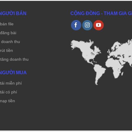
NGƯỜI BÁN
CỘNG ĐỒNG - THAM GIA 
bán file
đăng bài
ẻ doanh thu
út tiền
 tăng doanh thu
NGƯỜI MUA
ải miễn phí
ải có phí
nạp tiền