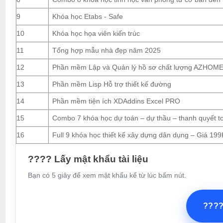
9
Khóa học Etabs - Safe
10
Khóa học họa viên kiến trúc
11
Tổng hợp mẫu nhà đẹp năm 2025
12
Phần mềm Lập và Quản lý hồ sơ chất lượng AZHOM
13
Phần mềm Lisp Hỗ trợ thiết kế đường
14
Phần mềm tiện ích XDAddins Excel PRO
15
Combo 7 khóa học dự toán – dự thầu – thanh quyết t
16
Full 9 khóa học thiết kế xây dựng dân dụng – Giá 199
???? Lấy mật khẩu tài liệu
Bạn có 5 giây để xem mật khẩu kể từ lúc bấm nút.
???