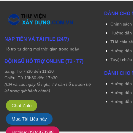
DÀNH CHO 
Chính sách 
Hướng dẫn 
NẠP TIỀN VÀ TẢI FILE (24/7)
Tỉ lệ chia s
Hỗ trợ tự động mọi thời gian trong ngày
Hướng dẫn r
Tuyệt chiêu
ĐỘI NGŨ HỖ TRỢ ONLINE (T2 - T7)
Sáng: Từ 7h30 đến 11h30
DÀNH CHO 
Chiều: Từ 13h30 đến 17h30
Hướng dẫn t
(CN và các ngày lễ nghỉ, TV cần hỗ trợ liên hệ
lại trong giờ hành chính)
Hướng dẫn t
Hướng dẫn 
Chat Zalo
Mua Tài Liệu này
Hotline: 0904873388