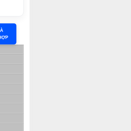
HÀ
HỢP