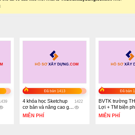
k
+
+
Đã bán 1413
Đã bán 
4 khóa học Sketchup
BVTK trường T
1439
1422
cơ bản và nâng cao giá
Lợi + TM biện ph
99k
công
MIỄN PHÍ
MIỄN PHÍ