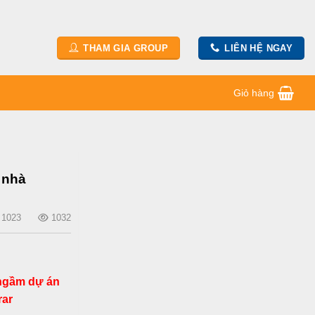
THAM GIA GROUP
LIÊN HỆ NGAY
Giỏ hàng
 nhà
1023
1032
 ngầm dự án
rar