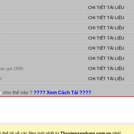
CHI TIẾT TÀI LIỆU
CHI TIẾT TÀI LIỆU
CHI TIẾT TÀI LIỆU
E
CHI TIẾT TÀI LIỆU
CHI TIẾT TÀI LIỆU
CHI TIẾT TÀI LIỆU
oán giá 199K
CHI TIẾT TÀI LIỆU
K
CHI TIẾT TÀI LIỆU
u
như thế nào ?
???? Xem Cách Tải ????
 thể tải về các files mới nhất từ
Thuvienxaydung.com.vn
nhé!