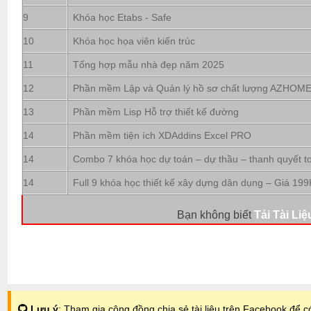
9
Khóa học Etabs - Safe
10
Khóa học họa viên kiến trúc
11
Tổng hợp mẫu nhà đẹp năm 2025
12
Phần mềm Lập và Quản lý hồ sơ chất lượng AZHOM
13
Phần mềm Lisp Hỗ trợ thiết kế đường
14
Phần mềm tiện ích XDAddins Excel PRO
14
Combo 7 khóa học dự toán – dự thầu – thanh quyết t
14
Full 9 khóa học thiết kế xây dựng dân dụng – Giá 199
Bạn không biết
Tải Tài Liệ
Lưu ý
: Tham gia cộng đồng chia sẻ tài liệu trên Facebook để có