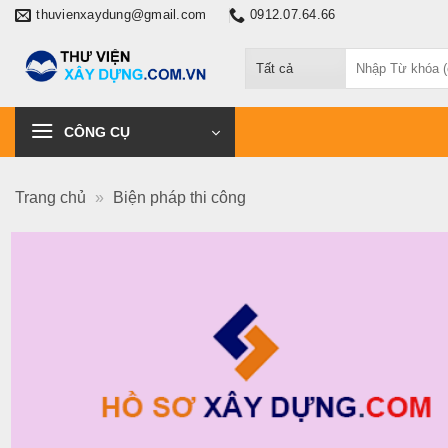
Chuyển
thuvienxaydung@gmail.com
0912.07.64.66
đến
Tìm
nội
kiếm:
dung
CÔNG CỤ
Trang chủ
»
Biện pháp thi công