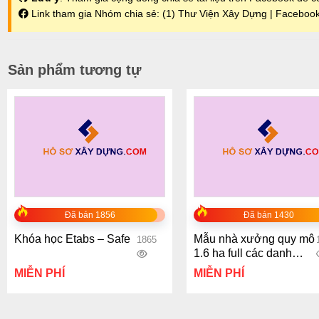
Link tham gia Nhóm chia sẻ:
(1) Thư Viện Xây Dựng | Faceboo
Sản phẩm tương tự
+
+
Đã bán 1856
Đã bán 1430
Khóa học Etabs – Safe
Mẫu nhà xưởng quy mô
1865
1.6 ha full các danh
mục công trình
MIỄN PHÍ
MIỄN PHÍ