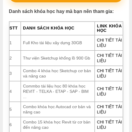
Danh sách khóa học hay mà bạn nên tham gia:
LINK KHÓA
STT
DANH SÁCH KHÓA HỌC
HỌC
CHI TIẾT TÀI
1
Full Kho tài liệu xây dựng 30GB
LIỆU
CHI TIẾT TÀI
2
Thư viện Sketchup khổng lồ 900 Gb
LIỆU
Combo 4 khóa học Sketchup cơ bản
CHI TIẾT TÀI
3
và nâng cao
LIỆU
Commbo tài liệu học 80 khóa học
CHI TIẾT TÀI
4
REVIT - TELKA - ETAP - SAP - BIM
LIỆU
...
Combo khóa học Autocad cơ bản và
CHI TIẾT TÀI
5
nâng cao
LIỆU
Combo 15 khóa học Revit từ cơ bản
CHI TIẾT TÀI
6
đến nâng cao
LIỆU