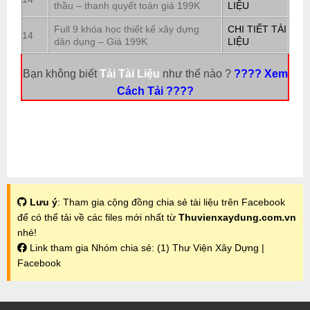
thầu – thanh quyết toán giá 199K
LIỆU
Full 9 khóa học thiết kế xây dựng
CHI TIẾT TÀI
14
dân dụng – Giá 199K
LIỆU
Bạn không biết
Tải Tài Liệu
như thế nào ?
???? Xem
Cách Tải ????
Lưu ý
: Tham gia cộng đồng chia sẻ tài liệu trên Facebook
để có thể tải về các files mới nhất từ
Thuvienxaydung.com.vn
nhé!
Link tham gia Nhóm chia sẻ:
(1) Thư Viện Xây Dựng |
Facebook