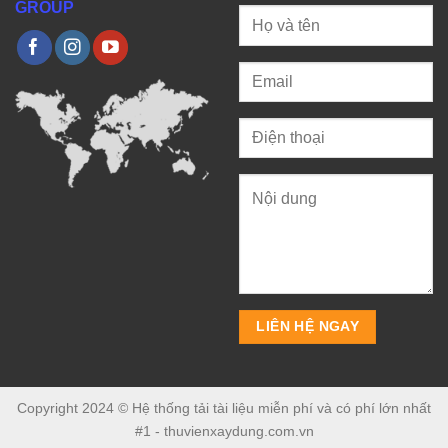
GROUP
Copyright 2024 © Hệ thống tải tài liệu miễn phí và có phí lớn nhất
#1 - thuvienxaydung.com.vn