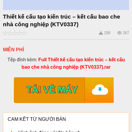
Thiết kế cấu tạo kiến trúc – kết cấu bao che
nhà công nghiệp (KTV0337)
258
267
0
out
of
MIỄN PHÍ
5
Tệp đính kèm:
Full Thiết kế cấu tạo kiến trúc – kết cấu
bao che nhà công nghiệp (KTV0337).rar
CAM KẾT TỪ NGƯỜI BÁN