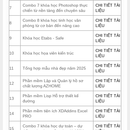
Combo 7 khóa học Photoshop thực
CHI TIẾT TÀI
7
chiến từ nền tảng đến chuyên sâu
LIỆU
Combo 8 khóa học tinh học văn
CHI TIẾT TÀI
8
phòng từ cơ bản đến nâng cao
LIỆU
CHI TIẾT TÀI
9
Khóa học Etabs - Safe
LIỆU
CHI TIẾT TÀI
10
Khóa học họa viên kiến trúc
LIỆU
CHI TIẾT TÀI
11
Tổng hợp mẫu nhà đẹp năm 2025
LIỆU
Phần mềm Lập và Quản lý hồ sơ
CHI TIẾT TÀI
12
chất lượng AZHOME
LIỆU
Phần mềm Lisp Hỗ trợ thiết kế
CHI TIẾT TÀI
13
đường
LIỆU
Phần mềm tiện ích XDAddins Excel
CHI TIẾT TÀI
14
PRO
LIỆU
Combo 7 khóa học dự toán – dự
CHI TIẾT TÀI
15