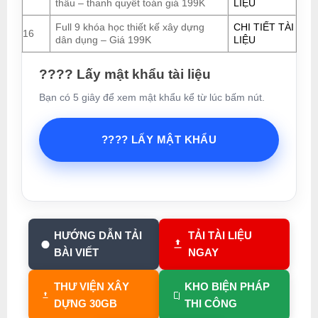
thầu – thanh quyết toán giá 199K
LIỆU
Full 9 khóa học thiết kế xây dựng
CHI TIẾT TÀI
16
dân dụng – Giá 199K
LIỆU
???? Lấy mật khẩu tài liệu
Bạn có 5 giây để xem mật khẩu kể từ lúc bấm nút.
???? LẤY MẬT KHẨU
HƯỚNG DẪN TẢI
TẢI TÀI LIỆU
BÀI VIẾT
NGAY
THƯ VIỆN XÂY
KHO BIỆN PHÁP
DỰNG 30GB
THI CÔNG