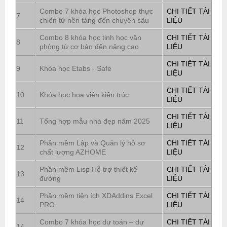
Combo 7 khóa học Photoshop thực
CHI TIẾT TÀI
7
chiến từ nền tảng đến chuyên sâu
LIỆU
Combo 8 khóa học tinh học văn
CHI TIẾT TÀI
8
phòng từ cơ bản đến nâng cao
LIỆU
CHI TIẾT TÀI
9
Khóa học Etabs - Safe
LIỆU
CHI TIẾT TÀI
10
Khóa học họa viên kiến trúc
LIỆU
CHI TIẾT TÀI
11
Tổng hợp mẫu nhà đẹp năm 2025
LIỆU
Phần mềm Lập và Quản lý hồ sơ
CHI TIẾT TÀI
12
chất lượng AZHOME
LIỆU
Phần mềm Lisp Hỗ trợ thiết kế
CHI TIẾT TÀI
13
đường
LIỆU
Phần mềm tiện ích XDAddins Excel
CHI TIẾT TÀI
14
PRO
LIỆU
Combo 7 khóa học dự toán – dự
CHI TIẾT TÀI
14