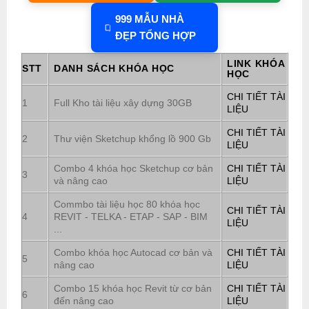
999 MẪU NHÀ
ĐẸP TỔNG HỢP
LINK KHÓA
STT
DANH SÁCH KHÓA HỌC
HỌC
CHI TIẾT TÀI
1
Full Kho tài liệu xây dựng 30GB
LIỆU
CHI TIẾT TÀI
2
Thư viện Sketchup khổng lồ 900 Gb
LIỆU
Combo 4 khóa học Sketchup cơ bản
CHI TIẾT TÀI
3
và nâng cao
LIỆU
Commbo tài liệu học 80 khóa học
CHI TIẾT TÀI
4
REVIT - TELKA - ETAP - SAP - BIM
LIỆU
...
Combo khóa học Autocad cơ bản và
CHI TIẾT TÀI
5
nâng cao
LIỆU
Combo 15 khóa học Revit từ cơ bản
CHI TIẾT TÀI
6
đến nâng cao
LIỆU