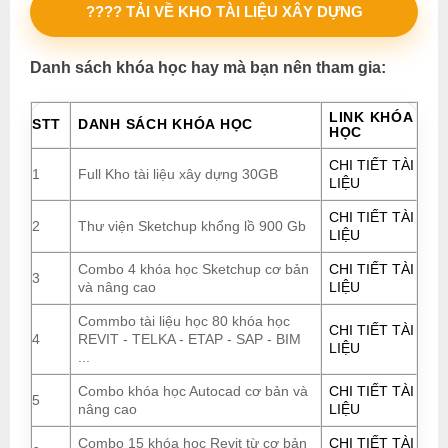
???? TẢI VỀ KHO TÀI LIỆU XÂY DỰNG
Danh sách khóa học hay mà bạn nên tham gia:
LINK KHÓA
STT
DANH SÁCH KHÓA HỌC
HỌC
CHI TIẾT TÀI
1
Full Kho tài liệu xây dựng 30GB
LIỆU
CHI TIẾT TÀI
2
Thư viện Sketchup khổng lồ 900 Gb
LIỆU
Combo 4 khóa học Sketchup cơ bản
CHI TIẾT TÀI
3
và nâng cao
LIỆU
Commbo tài liệu học 80 khóa học
CHI TIẾT TÀI
4
REVIT - TELKA - ETAP - SAP - BIM
LIỆU
...
Combo khóa học Autocad cơ bản và
CHI TIẾT TÀI
5
nâng cao
LIỆU
Combo 15 khóa học Revit từ cơ bản
CHI TIẾT TÀI