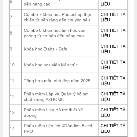
6
đến nâng cao
LIỆU
Combo 7 khóa học Photoshop thực
CHI TIẾT TÀI
7
chiến từ nền tảng đến chuyên sâu
LIỆU
Combo 8 khóa học tinh học văn
CHI TIẾT TÀI
8
phòng từ cơ bản đến nâng cao
LIỆU
CHI TIẾT TÀI
9
Khóa học Etabs - Safe
LIỆU
CHI TIẾT TÀI
10
Khóa học họa viên kiến trúc
LIỆU
CHI TIẾT TÀI
11
Tổng hợp mẫu nhà đẹp năm 2025
LIỆU
Phần mềm Lập và Quản lý hồ sơ
CHI TIẾT TÀI
12
chất lượng AZHOME
LIỆU
Phần mềm Lisp Hỗ trợ thiết kế
CHI TIẾT TÀI
13
đường
LIỆU
Phần mềm tiện ích XDAddins Excel
CHI TIẾT TÀI
14
PRO
LIỆU