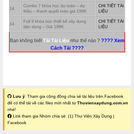
Combo 7 khóa học dự toán – dự
CHI TIẾT TÀI
14
thầu – thanh quyết toán giá 199K
LIỆU
Full 9 khóa học thiết kế xây dựng
CHI TIẾT TÀI
14
dân dụng – Giá 199K
LIỆU
Bạn không biết
Tải Tài Liệu
như thế nào ?
???? Xem
Cách Tải ????
Lưu ý
: Tham gia cộng đồng chia sẻ tài liệu trên Facebook
để có thể tải về các files mới nhất từ
Thuvienxaydung.com.vn
nhé!
Link tham gia Nhóm chia sẻ:
(1) Thư Viện Xây Dựng |
Facebook