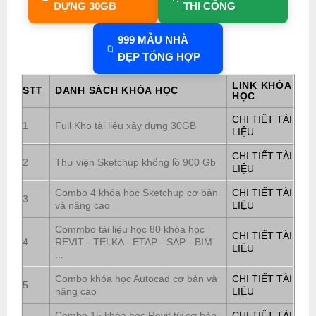
DỰNG 30GB
THI CÔNG
999 MẪU NHÀ
ĐẸP TỔNG HỢP
LINK KHÓA
STT
DANH SÁCH KHÓA HỌC
HỌC
CHI TIẾT TÀI
1
Full Kho tài liệu xây dựng 30GB
LIỆU
CHI TIẾT TÀI
2
Thư viện Sketchup khổng lồ 900 Gb
LIỆU
Combo 4 khóa học Sketchup cơ bản
CHI TIẾT TÀI
3
và nâng cao
LIỆU
Commbo tài liệu học 80 khóa học
CHI TIẾT TÀI
4
REVIT - TELKA - ETAP - SAP - BIM
LIỆU
...
Combo khóa học Autocad cơ bản và
CHI TIẾT TÀI
5
nâng cao
LIỆU
Combo 15 khóa học Revit từ cơ bản
CHI TIẾT TÀI