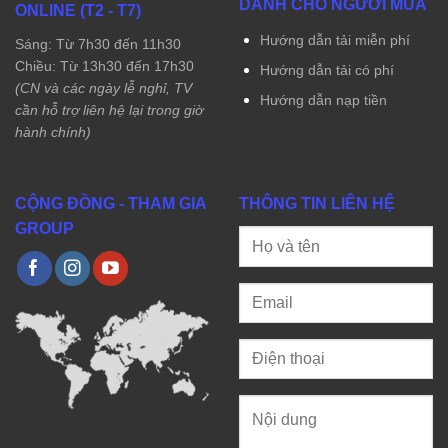
DÀNH CHO NGƯỜI MUA
ONLINE (T2 - T7)
Hướng dẫn tải miễn phí
Sáng: Từ 7h30 đến 11h30
Chiều: Từ 13h30 đến 17h30
Hướng dẫn tải có phí
(CN và các ngày lễ nghỉ, TV
Hướng dẫn nạp tiền
cần hỗ trợ liên hệ lại trong giờ
hành chính)
CỘNG ĐỒNG - THAM GIA
THÔNG TIN LIÊN HỆ
GROUP