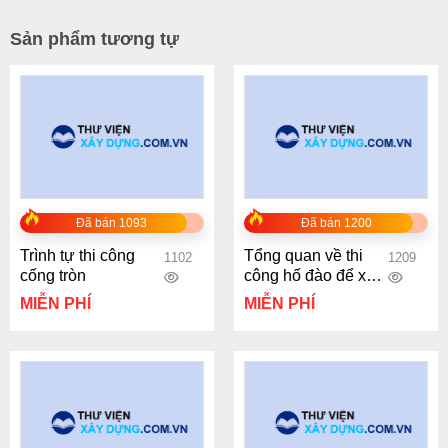
Sản phẩm tương tự
Đã bán 1093
Đã bán 1200
Trình tự thi công
Tổng quan về thi
1102
1209
cống tròn
công hố đào để xây
dựng tầng hầm nhà
MIỄN PHÍ
MIỄN PHÍ
cao tầng trong
thành phố