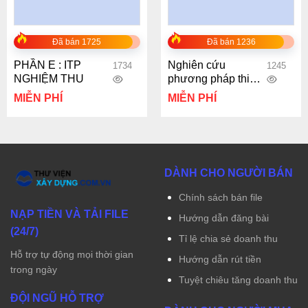
Đã bán 1725
Đã bán 1236
PHẦN E : ITP
Nghiên cứu
1734
1245
NGHIỆM THU
phương pháp thi
công Semi –
MIỄN PHÍ
MIỄN PHÍ
Topdown sử dụng
cừ thép để chống
đỡ hố đào tầng hầm
DÀNH CHO NGƯỜI BÁN
Chính sách bán file
NẠP TIỀN VÀ TẢI FILE
Hướng dẫn đăng bài
(24/7)
Tỉ lệ chia sẻ doanh thu
Hỗ trợ tự động mọi thời gian
Hướng dẫn rút tiền
trong ngày
Tuyệt chiêu tăng doanh thu
ĐỘI NGŨ HỖ TRỢ