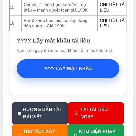
Combo 7 khóa học dự toán – dự
CHI TIẾT TÀI
15
thầu – thanh quyết toán giá 199K
LIỆU
Full 9 khóa học thiết kế xây dựng
CHI TIẾT TÀI
16
dân dụng – Giá 199K
LIỆU
???? Lấy mật khẩu tài liệu
Bạn có 5 giây để xem mật khẩu kể từ lúc bấm nút.
???? LẤY MẬT KHẨU
HƯỚNG DẪN TẢI
TẢI TÀI LIỆU
BÀI VIẾT
NGAY
THƯ VIỆN XÂY
KHO BIỆN PHÁP