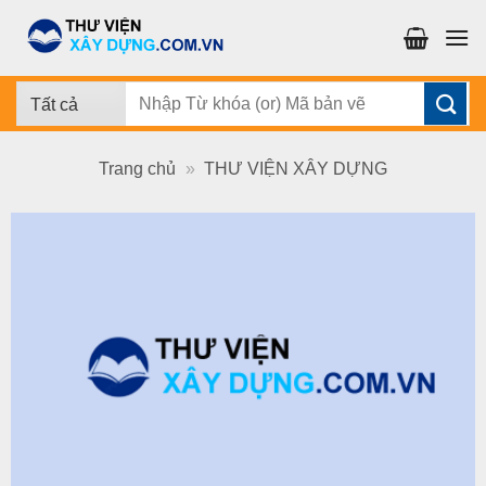
Chuyển
đến
nội
dung
Tìm
kiếm:
Trang chủ
»
THƯ VIỆN XÂY DỰNG