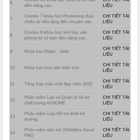
6
đến nâng cao
LIỆU
Combo 7 khóa học Photoshop thực
CHI TIẾT TÀI
7
chiến từ nền tảng đến chuyên sâu
LIỆU
Combo 8 khóa học tinh học văn
CHI TIẾT TÀI
8
phòng từ cơ bản đến nâng cao
LIỆU
CHI TIẾT TÀI
9
Khóa học Etabs - Safe
LIỆU
CHI TIẾT TÀI
10
Khóa học họa viên kiến trúc
LIỆU
CHI TIẾT TÀI
11
Tổng hợp mẫu nhà đẹp năm 2025
LIỆU
Phần mềm Lập và Quản lý hồ sơ
CHI TIẾT TÀI
12
chất lượng AZHOME
LIỆU
Phần mềm Lisp Hỗ trợ thiết kế
CHI TIẾT TÀI
13
đường
LIỆU
Phần mềm tiện ích XDAddins Excel
CHI TIẾT TÀI
14
PRO
LIỆU