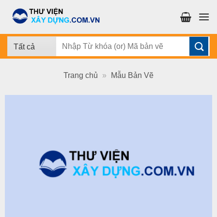
Chuyển
đến
nội
dung
Tìm
kiếm:
Trang chủ
»
Mẫu Bản Vẽ