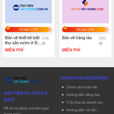
Đã bán 1736
Đã bán 1492
Bản vẽ thiết kế biệt
Bản vẽ hàng rào
1745
1501
thự sân vườn ở Đà
Nẵng
MIỄN PHÍ
MIỄN PHÍ
DÀNH CHO NGƯỜI BÁN
Chính sách bán file
NẠP TIỀN VÀ TẢI FILE
Hướng dẫn đăng bài
(24/7)
Tỉ lệ chia sẻ doanh thu
Hỗ trợ tự động mọi thời gian
Hướng dẫn rút tiền
trong ngày