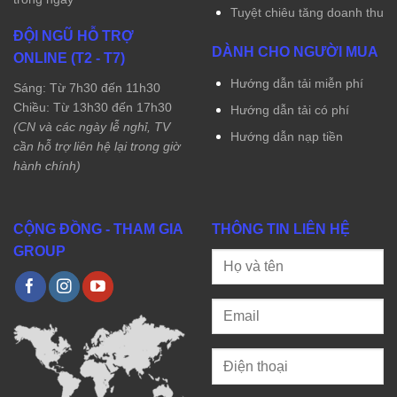
Tuyệt chiêu tăng doanh thu
ĐỘI NGŨ HỖ TRỢ
DÀNH CHO NGƯỜI MUA
ONLINE (T2 - T7)
Hướng dẫn tải miễn phí
Sáng: Từ 7h30 đến 11h30
Chiều: Từ 13h30 đến 17h30
Hướng dẫn tải có phí
(CN và các ngày lễ nghỉ, TV
Hướng dẫn nạp tiền
cần hỗ trợ liên hệ lại trong giờ
hành chính)
CỘNG ĐỒNG - THAM GIA
THÔNG TIN LIÊN HỆ
GROUP