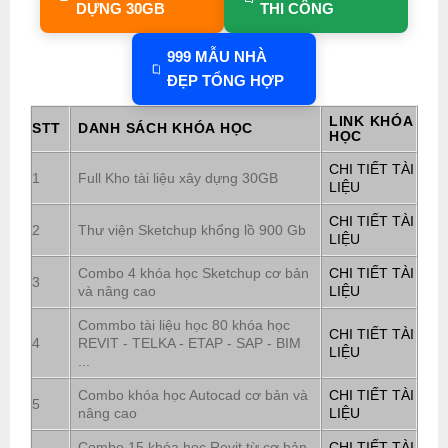
DỰNG 30GB
THI CÔNG
999 MẪU NHÀ
ĐẸP TỔNG HỢP
LINK KHÓA
STT
DANH SÁCH KHÓA HỌC
HỌC
CHI TIẾT TÀI
1
Full Kho tài liệu xây dựng 30GB
LIỆU
CHI TIẾT TÀI
2
Thư viện Sketchup khổng lồ 900 Gb
LIỆU
Combo 4 khóa học Sketchup cơ bản
CHI TIẾT TÀI
3
và nâng cao
LIỆU
Commbo tài liệu học 80 khóa học
CHI TIẾT TÀI
4
REVIT - TELKA - ETAP - SAP - BIM
LIỆU
...
Combo khóa học Autocad cơ bản và
CHI TIẾT TÀI
5
nâng cao
LIỆU
Combo 15 khóa học Revit từ cơ bản
CHI TIẾT TÀI