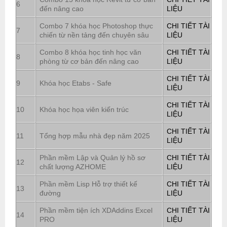
6
đến nâng cao
LIỆU
Combo 7 khóa học Photoshop thực
CHI TIẾT TÀI
7
chiến từ nền tảng đến chuyên sâu
LIỆU
Combo 8 khóa học tinh học văn
CHI TIẾT TÀI
8
phòng từ cơ bản đến nâng cao
LIỆU
CHI TIẾT TÀI
9
Khóa học Etabs - Safe
LIỆU
CHI TIẾT TÀI
10
Khóa học họa viên kiến trúc
LIỆU
CHI TIẾT TÀI
11
Tổng hợp mẫu nhà đẹp năm 2025
LIỆU
Phần mềm Lập và Quản lý hồ sơ
CHI TIẾT TÀI
12
chất lượng AZHOME
LIỆU
Phần mềm Lisp Hỗ trợ thiết kế
CHI TIẾT TÀI
13
đường
LIỆU
Phần mềm tiện ích XDAddins Excel
CHI TIẾT TÀI
14
PRO
LIỆU