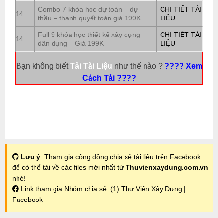
Combo 7 khóa học dự toán – dự
CHI TIẾT TÀI
14
thầu – thanh quyết toán giá 199K
LIỆU
Full 9 khóa học thiết kế xây dựng
CHI TIẾT TÀI
14
dân dụng – Giá 199K
LIỆU
Bạn không biết
Tải Tài Liệu
như thế nào ?
???? Xem
Cách Tải ????
Lưu ý
: Tham gia cộng đồng chia sẻ tài liệu trên Facebook
để có thể tải về các files mới nhất từ
Thuvienxaydung.com.vn
nhé!
Link tham gia Nhóm chia sẻ:
(1) Thư Viện Xây Dựng |
Facebook