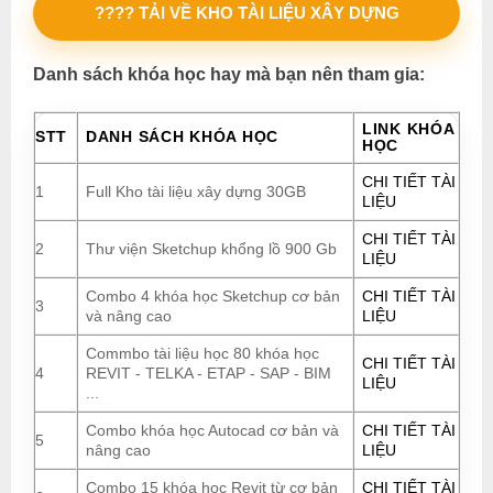
???? TẢI VỀ KHO TÀI LIỆU XÂY DỰNG
Danh sách khóa học hay mà bạn nên tham gia:
LINK KHÓA
STT
DANH SÁCH KHÓA HỌC
HỌC
CHI TIẾT TÀI
1
Full Kho tài liệu xây dựng 30GB
LIỆU
CHI TIẾT TÀI
2
Thư viện Sketchup khổng lồ 900 Gb
LIỆU
Combo 4 khóa học Sketchup cơ bản
CHI TIẾT TÀI
3
và nâng cao
LIỆU
Commbo tài liệu học 80 khóa học
CHI TIẾT TÀI
4
REVIT - TELKA - ETAP - SAP - BIM
LIỆU
...
Combo khóa học Autocad cơ bản và
CHI TIẾT TÀI
5
nâng cao
LIỆU
Combo 15 khóa học Revit từ cơ bản
CHI TIẾT TÀI