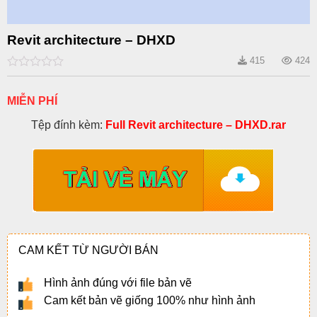
Revit architecture – DHXD
415
424
0
out
of
MIỄN PHÍ
5
Tệp đính kèm:
Full Revit architecture – DHXD.rar
CAM KẾT TỪ NGƯỜI BÁN
Hình ảnh đúng với file bản vẽ
Cam kết bản vẽ giống 100% như hình ảnh