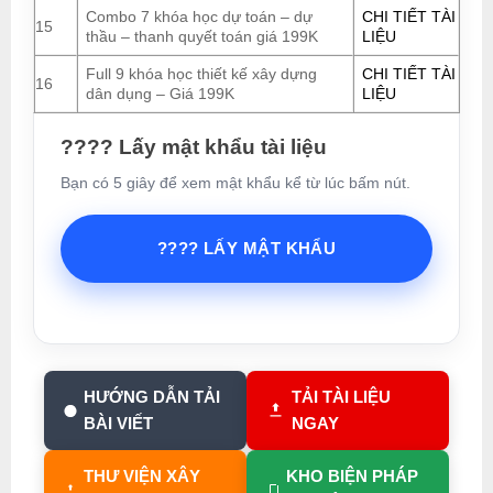
Combo 7 khóa học dự toán – dự
CHI TIẾT TÀI
15
thầu – thanh quyết toán giá 199K
LIỆU
Full 9 khóa học thiết kế xây dựng
CHI TIẾT TÀI
16
dân dụng – Giá 199K
LIỆU
???? Lấy mật khẩu tài liệu
Bạn có 5 giây để xem mật khẩu kể từ lúc bấm nút.
???? LẤY MẬT KHẨU
HƯỚNG DẪN TẢI
TẢI TÀI LIỆU
BÀI VIẾT
NGAY
THƯ VIỆN XÂY
KHO BIỆN PHÁP