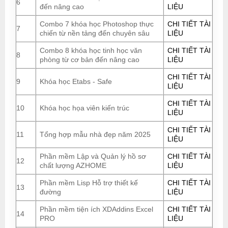
6
đến nâng cao
LIỆU
Combo 7 khóa học Photoshop thực
CHI TIẾT TÀI
7
chiến từ nền tảng đến chuyên sâu
LIỆU
Combo 8 khóa học tinh học văn
CHI TIẾT TÀI
8
phòng từ cơ bản đến nâng cao
LIỆU
CHI TIẾT TÀI
9
Khóa học Etabs - Safe
LIỆU
CHI TIẾT TÀI
10
Khóa học họa viên kiến trúc
LIỆU
CHI TIẾT TÀI
11
Tổng hợp mẫu nhà đẹp năm 2025
LIỆU
Phần mềm Lập và Quản lý hồ sơ
CHI TIẾT TÀI
12
chất lượng AZHOME
LIỆU
Phần mềm Lisp Hỗ trợ thiết kế
CHI TIẾT TÀI
13
đường
LIỆU
Phần mềm tiện ích XDAddins Excel
CHI TIẾT TÀI
14
PRO
LIỆU