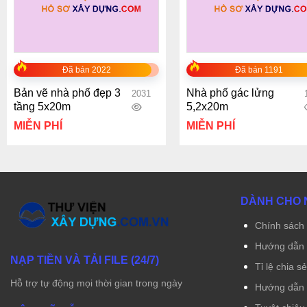
+
+
Đã bán 2022
Đã bán 1191
Bản vẽ nhà phố đẹp 3
Nhà phố gác lửng
2031
tầng 5x20m
5,2x20m
MIỄN PHÍ
MIỄN PHÍ
DÀNH CHO 
Chính sách 
Hướng dẫn 
NẠP TIỀN VÀ TẢI FILE (24/7)
Tỉ lệ chia s
Hỗ trợ tự động mọi thời gian trong ngày
Hướng dẫn r