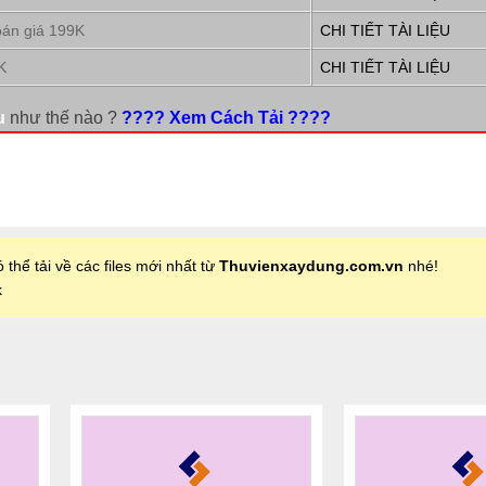
oán giá 199K
CHI TIẾT TÀI LIỆU
K
CHI TIẾT TÀI LIỆU
u
như thế nào ?
???? Xem Cách Tải ????
 thể tải về các files mới nhất từ
Thuvienxaydung.com.vn
nhé!
k