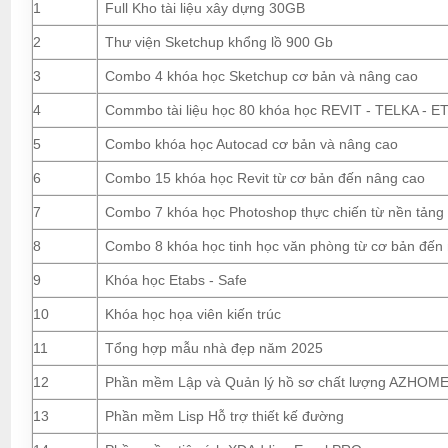
1
Full Kho tài liệu xây dựng 30GB
2
Thư viện Sketchup khổng lồ 900 Gb
3
Combo 4 khóa học Sketchup cơ bản và nâng cao
4
Commbo tài liệu học 80 khóa học REVIT - TELKA - ETA
5
Combo khóa học Autocad cơ bản và nâng cao
6
Combo 15 khóa học Revit từ cơ bản đến nâng cao
7
Combo 7 khóa học Photoshop thực chiến từ nền tảng
8
Combo 8 khóa học tinh học văn phòng từ cơ bản đến
9
Khóa học Etabs - Safe
10
Khóa học họa viên kiến trúc
11
Tổng hợp mẫu nhà đẹp năm 2025
12
Phần mềm Lập và Quản lý hồ sơ chất lượng AZHOM
13
Phần mềm Lisp Hỗ trợ thiết kế đường