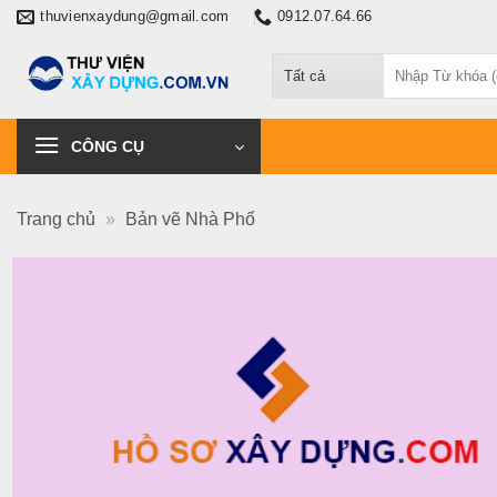
Chuyển
thuvienxaydung@gmail.com
0912.07.64.66
đến
Tìm
nội
kiếm:
dung
CÔNG CỤ
Trang chủ
»
Bản vẽ Nhà Phố