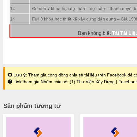
14
Combo 7 khóa học dự toán – dự thầu – thanh quyết t
14
Full 9 khóa học thiết kế xây dựng dân dụng – Giá 199
Bạn không biết
Tải Tài Liệ
Lưu ý
: Tham gia cộng đồng chia sẻ tài liệu trên Facebook để có
Link tham gia Nhóm chia sẻ:
(1) Thư Viện Xây Dựng | Faceboo
Sản phẩm tương tự