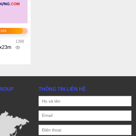
1389
+
1398
4x23m
GROUP
THÔNG TIN LIÊN HỆ