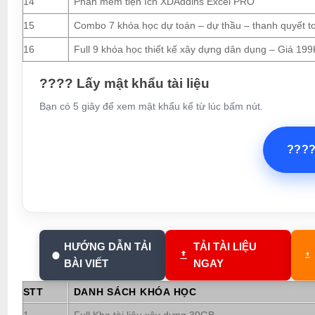
14
Phần mềm tiện ích XDAddins Excel PRO
15
Combo 7 khóa học dự toán – dự thầu – thanh quyết t
16
Full 9 khóa học thiết kế xây dựng dân dụng – Giá 199
???? Lấy mật khẩu tài liệu
Bạn có 5 giây để xem mật khẩu kể từ lúc bấm nút.
???
HƯỚNG DẪN TẢI
TẢI TÀI LIỆU
BÀI VIẾT
NGAY
STT
DANH SÁCH KHÓA HỌC