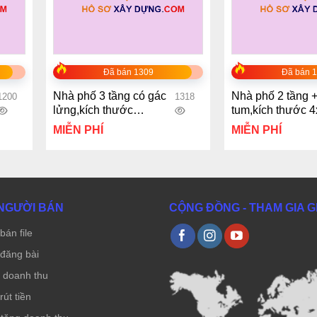
+
+
Đã bán 1309
Đã bán 
Nhà phố 3 tầng có gác
Nhà phố 2 tầng 
1200
1318
lửng,kích thước
tum,kích thước 
4×9.25m
MIỄN PHÍ
MIỄN PHÍ
NGƯỜI BÁN
CỘNG ĐỒNG - THAM GIA 
bán file
đăng bài
ẻ doanh thu
út tiền