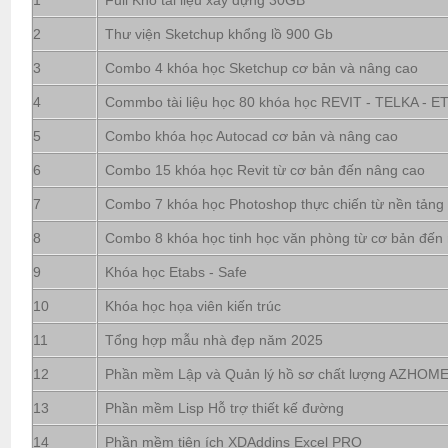
1
Full Kho tài liệu xây dựng 30GB
2
Thư viện Sketchup khổng lồ 900 Gb
3
Combo 4 khóa học Sketchup cơ bản và nâng cao
4
Commbo tài liệu học 80 khóa học REVIT - TELKA - ETA
5
Combo khóa học Autocad cơ bản và nâng cao
6
Combo 15 khóa học Revit từ cơ bản đến nâng cao
7
Combo 7 khóa học Photoshop thực chiến từ nền tảng
8
Combo 8 khóa học tinh học văn phòng từ cơ bản đến
9
Khóa học Etabs - Safe
10
Khóa học họa viên kiến trúc
11
Tổng hợp mẫu nhà đẹp năm 2025
12
Phần mềm Lập và Quản lý hồ sơ chất lượng AZHOM
13
Phần mềm Lisp Hỗ trợ thiết kế đường
14
Phần mềm tiện ích XDAddins Excel PRO