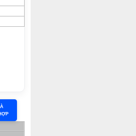
HÀ
HỢP