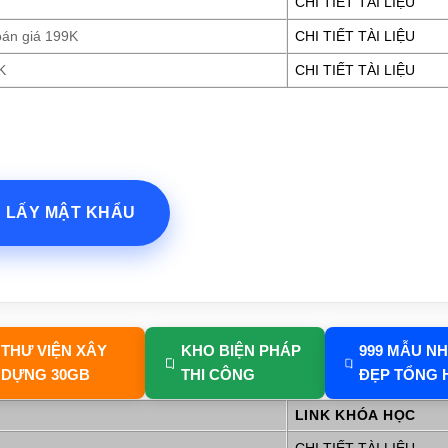
CHI TIẾT TÀI LIỆU
oán giá 199K
CHI TIẾT TÀI LIỆU
K
CHI TIẾT TÀI LIỆU
? LẤY MẬT KHẨU
THƯ VIỆN XÂY
KHO BIỆN PHÁP
999 MẪU N
DỰNG 30GB
THI CÔNG
ĐẸP TỔNG 
LINK KHÓA HỌC