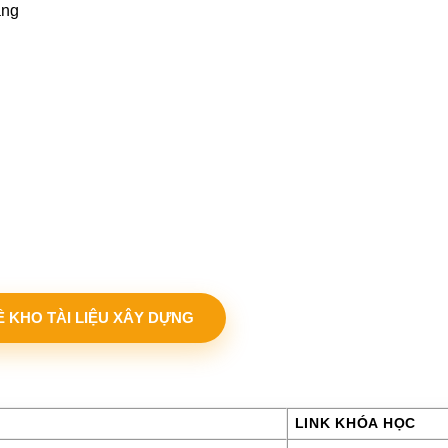
ầng
VỀ KHO TÀI LIỆU XÂY DỰNG
LINK KHÓA HỌC