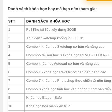
Danh sách khóa học hay mà bạn nên tham gia:
STT
DANH SÁCH KHÓA HỌC
1
Full Kho tài liệu xây dựng 30GB
2
Thư viện Sketchup khổng lồ 900 Gb
3
Combo 4 khóa học Sketchup cơ bản và nâng cao
4
Commbo tài liệu học 80 khóa học REVIT - TELKA - ETA
5
Combo khóa học Autocad cơ bản và nâng cao
6
Combo 15 khóa học Revit từ cơ bản đến nâng cao
7
Combo 7 khóa học Photoshop thực chiến từ nền tảng
8
Combo 8 khóa học tinh học văn phòng từ cơ bản đến
9
Khóa học Etabs - Safe
10
Khóa học họa viên kiến trúc