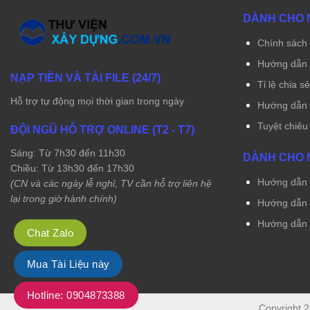
DÀNH CHO 
Chính sách 
Hướng dẫn 
NẠP TIỀN VÀ TẢI FILE (24/7)
Tỉ lệ chia s
Hỗ trợ tự động mọi thời gian trong ngày
Hướng dẫn r
Tuyệt chiêu
ĐỘI NGŨ HỖ TRỢ ONLINE (T2 - T7)
Sáng: Từ 7h30 đến 11h30
DÀNH CHO 
Chiều: Từ 13h30 đến 17h30
Hướng dẫn t
(CN và các ngày lễ nghỉ, TV cần hỗ trợ liên hệ
lại trong giờ hành chính)
Hướng dẫn t
Hướng dẫn 
Chat Zalo
Mua Tài Liệu này
Hotline: 0904873388
Copyright 2