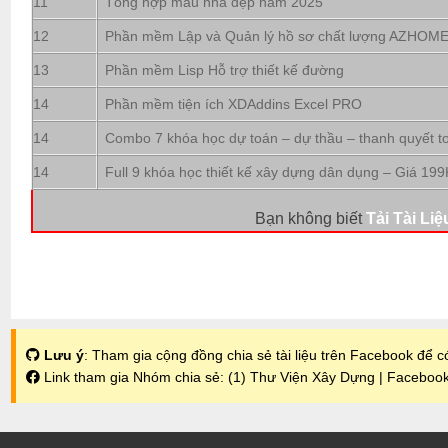
11
Tổng hợp mẫu nhà đẹp năm 2025
12
Phần mềm Lập và Quản lý hồ sơ chất lượng AZHOM
13
Phần mềm Lisp Hỗ trợ thiết kế đường
14
Phần mềm tiện ích XDAddins Excel PRO
14
Combo 7 khóa học dự toán – dự thầu – thanh quyết t
14
Full 9 khóa học thiết kế xây dựng dân dụng – Giá 199
Bạn không biết
Tải Tài Liệ
Lưu ý
: Tham gia cộng đồng chia sẻ tài liệu trên Facebook để có
Link tham gia Nhóm chia sẻ:
(1) Thư Viện Xây Dựng | Faceboo