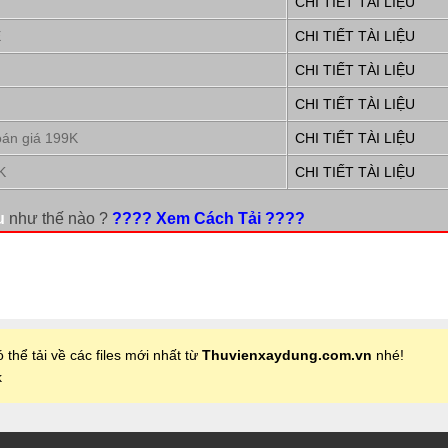
CHI TIẾT TÀI LIỆU
E
CHI TIẾT TÀI LIỆU
CHI TIẾT TÀI LIỆU
CHI TIẾT TÀI LIỆU
oán giá 199K
CHI TIẾT TÀI LIỆU
K
CHI TIẾT TÀI LIỆU
u
như thế nào ?
???? Xem Cách Tải ????
 thể tải về các files mới nhất từ
Thuvienxaydung.com.vn
nhé!
k