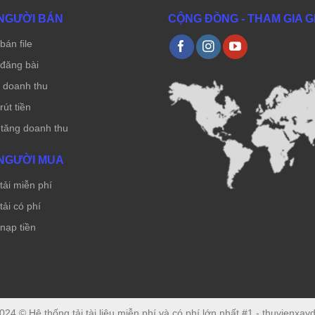
NGƯỜI BÁN
CỘNG ĐỒNG - THAM GIA 
bán file
đăng bài
ẻ doanh thu
út tiền
 tăng doanh thu
NGƯỜI MUA
ải miễn phí
ải có phí
nạp tiền
024 © Hệ thống tải tài liệu miễn phí và có phí lớn nhất #1 - thuvienxa