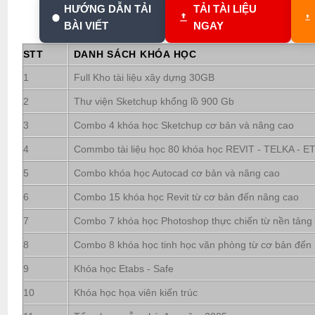
HƯỚNG DẪN TẢI
TẢI TÀI LIỆU
BÀI VIẾT
NGAY
STT
DANH SÁCH KHÓA HỌC
1
Full Kho tài liệu xây dựng 30GB
2
Thư viện Sketchup khổng lồ 900 Gb
3
Combo 4 khóa học Sketchup cơ bản và nâng cao
4
Commbo tài liệu học 80 khóa học REVIT - TELKA - ETA
5
Combo khóa học Autocad cơ bản và nâng cao
6
Combo 15 khóa học Revit từ cơ bản đến nâng cao
7
Combo 7 khóa học Photoshop thực chiến từ nền tảng
8
Combo 8 khóa học tinh học văn phòng từ cơ bản đến
9
Khóa học Etabs - Safe
10
Khóa học họa viên kiến trúc