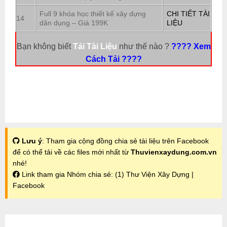
Full 9 khóa học thiết kế xây dựng
CHI TIẾT TÀI
14
dân dụng – Giá 199K
LIỆU
Bạn không biết
Tải Tài Liệu
như thế nào ?
???? Xem
Cách Tải ????
Lưu ý
: Tham gia cộng đồng chia sẻ tài liệu trên Facebook
để có thể tải về các files mới nhất từ
Thuvienxaydung.com.vn
nhé!
Link tham gia Nhóm chia sẻ:
(1) Thư Viện Xây Dựng |
Facebook