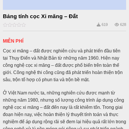
Bảng tính cọc Xi măng – Đất
619
628
0
out
of
MIỄN PHÍ
5
Cọc xi măng – đất được nghiên cứu và phát triển đầu tiên
tại Thụy Điển và Nhật Bản từ những năm 1960. Hiện nay
công nghệ cọc xi măng – đất được phổ biến trên toàn thế
giới. Công nghệ thi công cũng đã phát triển hoàn thiện trộn
sâu, trộn tổ hợp có phun tia và trộn bề mặt.
Ở Việt Nam nước ta, những nghiên cứu được mạnh từ
những năm 1980, nhưng số lượng công trình áp dụng công
nghệ cọc xi măng – đất đến nay là rất khiêm tốn. Trong giai
đoạn hiện nay, việc hoàn thiện lý thuyết tính toán và thực
nghiệm để áp dụng rộng rãi sẽ đem lại hiệu quả rất lớn trong
công nghệ xử lý nền móng nói riêng và sự phát triển ngành