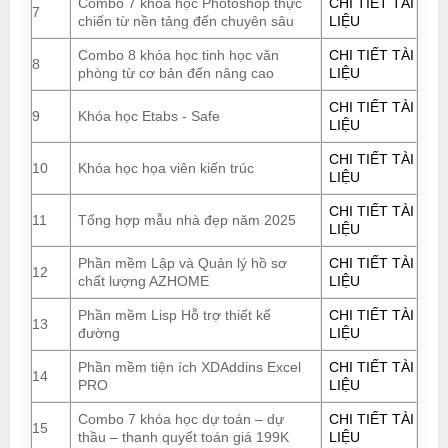
Combo 7 khóa học Photoshop thực
CHI TIẾT TÀI
7
chiến từ nền tảng đến chuyên sâu
LIỆU
Combo 8 khóa học tinh học văn
CHI TIẾT TÀI
8
phòng từ cơ bản đến nâng cao
LIỆU
CHI TIẾT TÀI
9
Khóa học Etabs - Safe
LIỆU
CHI TIẾT TÀI
10
Khóa học họa viên kiến trúc
LIỆU
CHI TIẾT TÀI
11
Tổng hợp mẫu nhà đẹp năm 2025
LIỆU
Phần mềm Lập và Quản lý hồ sơ
CHI TIẾT TÀI
12
chất lượng AZHOME
LIỆU
Phần mềm Lisp Hỗ trợ thiết kế
CHI TIẾT TÀI
13
đường
LIỆU
Phần mềm tiện ích XDAddins Excel
CHI TIẾT TÀI
14
PRO
LIỆU
Combo 7 khóa học dự toán – dự
CHI TIẾT TÀI
15
thầu – thanh quyết toán giá 199K
LIỆU