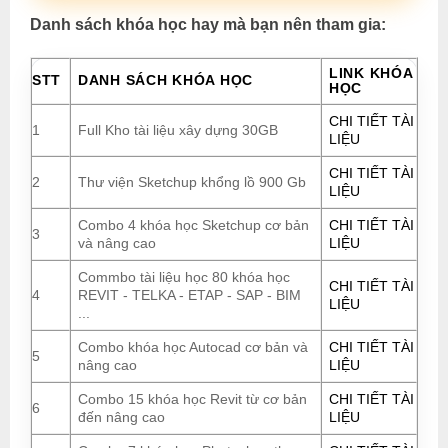
Danh sách khóa học hay mà bạn nên tham gia:
LINK KHÓA
STT
DANH SÁCH KHÓA HỌC
HỌC
CHI TIẾT TÀI
1
Full Kho tài liệu xây dựng 30GB
LIỆU
CHI TIẾT TÀI
2
Thư viện Sketchup khổng lồ 900 Gb
LIỆU
Combo 4 khóa học Sketchup cơ bản
CHI TIẾT TÀI
3
và nâng cao
LIỆU
Commbo tài liệu học 80 khóa học
CHI TIẾT TÀI
4
REVIT - TELKA - ETAP - SAP - BIM
LIỆU
...
Combo khóa học Autocad cơ bản và
CHI TIẾT TÀI
5
nâng cao
LIỆU
Combo 15 khóa học Revit từ cơ bản
CHI TIẾT TÀI
6
đến nâng cao
LIỆU