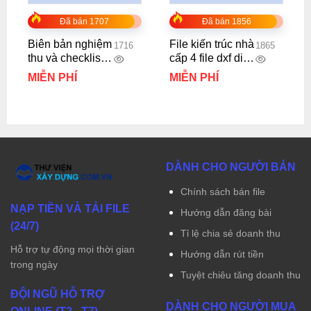
Đã bán 1707
Đã bán 1856
Biên bản nghiệm
File kiến trúc nhà
1716
1865
thu và checklist
cấp 4 file dxf diện
dự án Vinhome
tích 8x12m
MIỄN PHÍ
MIỄN PHÍ
Westpoint
DÀNH CHO NGƯỜI BÁN
Chính sách bán file
NẠP TIỀN VÀ TẢI FILE
Hướng dẫn đăng bài
(24/7)
Tỉ lệ chia sẻ doanh thu
Hỗ trợ tự động mọi thời gian
Hướng dẫn rút tiền
trong ngày
Tuyệt chiêu tăng doanh thu
ĐỘI NGŨ HỖ TRỢ
DÀNH CHO NGƯỜI MUA