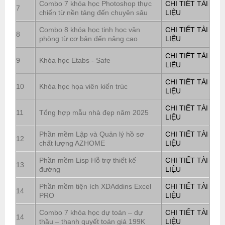
Combo 7 khóa học Photoshop thực
CHI TIẾT TÀI
7
chiến từ nền tảng đến chuyên sâu
LIỆU
Combo 8 khóa học tinh học văn
CHI TIẾT TÀI
8
phòng từ cơ bản đến nâng cao
LIỆU
CHI TIẾT TÀI
9
Khóa học Etabs - Safe
LIỆU
CHI TIẾT TÀI
10
Khóa học họa viên kiến trúc
LIỆU
CHI TIẾT TÀI
11
Tổng hợp mẫu nhà đẹp năm 2025
LIỆU
Phần mềm Lập và Quản lý hồ sơ
CHI TIẾT TÀI
12
chất lượng AZHOME
LIỆU
Phần mềm Lisp Hỗ trợ thiết kế
CHI TIẾT TÀI
13
đường
LIỆU
Phần mềm tiện ích XDAddins Excel
CHI TIẾT TÀI
14
PRO
LIỆU
Combo 7 khóa học dự toán – dự
CHI TIẾT TÀI
14
thầu – thanh quyết toán giá 199K
LIỆU