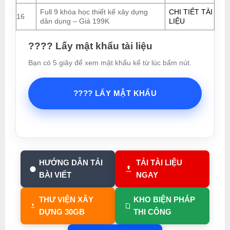
Full 9 khóa học thiết kế xây dựng
CHI TIẾT TÀI
16
dân dụng – Giá 199K
LIỆU
???? Lấy mật khẩu tài liệu
Bạn có 5 giây để xem mật khẩu kể từ lúc bấm nút.
???? LẤY MẬT KHẨU
HƯỚNG DẪN TẢI
TẢI TÀI LIỆU
BÀI VIẾT
NGAY
THƯ VIỆN XÂY
KHO BIỆN PHÁP
DỰNG 30GB
THI CÔNG