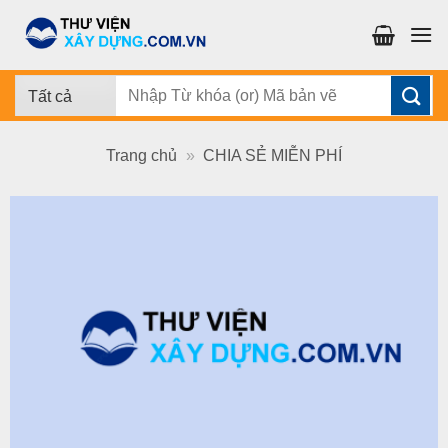
Chuyển
đến
nội
dung
Tìm
kiếm:
Trang chủ
»
CHIA SẺ MIỄN PHÍ