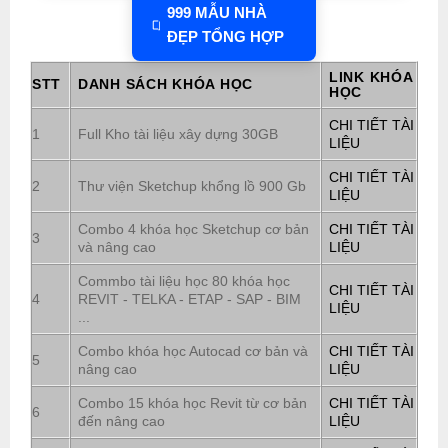
999 MẪU NHÀ
ĐẸP TỔNG HỢP
LINK KHÓA
STT
DANH SÁCH KHÓA HỌC
HỌC
CHI TIẾT TÀI
1
Full Kho tài liệu xây dựng 30GB
LIỆU
CHI TIẾT TÀI
2
Thư viện Sketchup khổng lồ 900 Gb
LIỆU
Combo 4 khóa học Sketchup cơ bản
CHI TIẾT TÀI
3
và nâng cao
LIỆU
Commbo tài liệu học 80 khóa học
CHI TIẾT TÀI
4
REVIT - TELKA - ETAP - SAP - BIM
LIỆU
...
Combo khóa học Autocad cơ bản và
CHI TIẾT TÀI
5
nâng cao
LIỆU
Combo 15 khóa học Revit từ cơ bản
CHI TIẾT TÀI
6
đến nâng cao
LIỆU