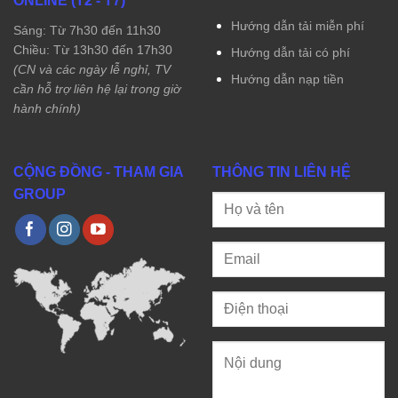
ONLINE (T2 - T7)
Hướng dẫn tải miễn phí
Sáng: Từ 7h30 đến 11h30
Chiều: Từ 13h30 đến 17h30
Hướng dẫn tải có phí
(CN và các ngày lễ nghỉ, TV
Hướng dẫn nạp tiền
cần hỗ trợ liên hệ lại trong giờ
hành chính)
CỘNG ĐỒNG - THAM GIA
THÔNG TIN LIÊN HỆ
GROUP